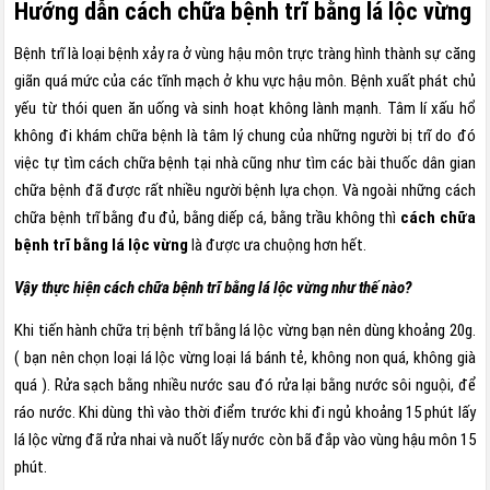
Hướng dẫn cách chữa bệnh trĩ bằng lá lộc vừng
Bệnh trĩ là loại bệnh xảy ra ở vùng hậu môn trực tràng hình thành sự căng
giãn quá mức của các tĩnh mạch ở khu vực hậu môn. Bệnh xuất phát chủ
yếu từ thói quen ăn uống và sinh hoạt không lành mạnh. Tâm lí xấu hổ
không đi khám chữa bệnh là tâm lý chung của những người bị trĩ do đó
việc tự tìm cách chữa bệnh tại nhà cũng như tìm các bài thuốc dân gian
chữa bệnh đã được rất nhiều người bệnh lựa chọn. Và ngoài những cách
chữa bệnh trĩ bằng đu đủ, bằng diếp cá, bằng trầu không thì
cách chữa
bệnh trĩ bằng lá lộc vừng
là được ưa chuộng hơn hết.
Vậy thực hiện cách chữa bệnh trĩ bằng lá lộc vừng như thế nào?
Khi tiến hành chữa trị bệnh trĩ bằng lá lộc vừng bạn nên dùng khoảng 20g.
( bạn nên chọn loại lá lộc vừng loại lá bánh tẻ, không non quá, không già
quá ). Rửa sạch bằng nhiều nước sau đó rửa lại bằng nước sôi nguội, để
ráo nước. Khi dùng thì vào thời điểm trước khi đi ngủ khoảng 15 phút lấy
lá lộc vừng đã rửa nhai và nuốt lấy nước còn bã đắp vào vùng hậu môn 15
phút.