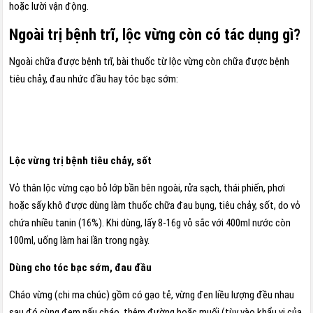
hoặc lười vận động.
Ngoài trị bệnh trĩ, lộc vừng còn có tác dụng gì?
Ngoài chữa được bệnh trĩ, bài thuốc từ lộc vừng còn chữa được bệnh
tiêu chảy, đau nhức đầu hay tóc bạc sớm:
Lộc vừng trị bệnh tiêu chảy, sốt
Vỏ thân lộc vừng cạo bỏ lớp bần bên ngoài, rửa sạch, thái phiến, phơi
hoặc sấy khô được dùng làm thuốc chữa đau bụng, tiêu chảy, sốt, do vỏ
chứa nhiều tanin (16%). Khi dùng, lấy 8-16g vỏ sắc với 400ml nước còn
100ml, uống làm hai lần trong ngày.
Dùng cho tóc bạc sớm, đau đầu
Cháo vừng (chi ma chúc) gồm có gạo tẻ, vừng đen liều lượng đều nhau
sau đó cùng đem nấu cháo, thêm đường hoặc muối (tùy vào khẩu vị của