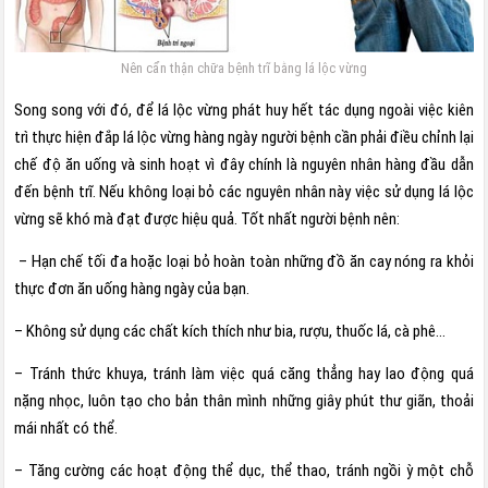
Nên cẩn thận chữa bệnh trĩ bằng lá lộc vừng
Song song với đó, để lá lộc vừng phát huy hết tác dụng ngoài việc kiên
trì thực hiện đắp lá lộc vừng hàng ngày người bệnh cần phải điều chỉnh lại
chế độ ăn uống và sinh hoạt vì đây chính là nguyên nhân hàng đầu dẫn
đến bệnh trĩ. Nếu không loại bỏ các nguyên nhân này việc sử dụng lá lộc
vừng sẽ khó mà đạt được hiệu quả. Tốt nhất người bệnh nên:
– Hạn chế tối đa hoặc loại bỏ hoàn toàn những đồ ăn cay nóng ra khỏi
thực đơn ăn uống hàng ngày của bạn.
– Không sử dụng các chất kích thích như bia, rượu, thuốc lá, cà phê…
– Tránh thức khuya, tránh làm việc quá căng thẳng hay lao động quá
nặng nhọc, luôn tạo cho bản thân mình những giây phút thư giãn, thoải
mái nhất có thể.
– Tăng cường các hoạt động thể dục, thể thao, tránh ngồi ỳ một chỗ