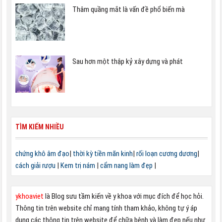
Thâm quầng mắt là vấn đề phổ biến mà
Sau hơn một thập kỷ xây dựng và phát
TÌM KIẾM NHIỀU
chứng khô âm đạo
|
thời kỳ tiền mãn kinh
|
rối loạn cương dương
|
cách giải rượu
|
Kem trị nám
|
cẩm nang làm đẹp
|
ykhoaviet
là Blog sưu tầm kiến về y khoa với mục đích để học hỏi.
Thông tin trên website chỉ mang tính tham khảo, không tự ý áp
dụng các thông tin trên website để chữa bệnh và làm đẹp nếu như