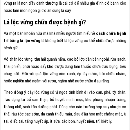
vừng ra lá non đầy cành thường là cái cớ để nhiều gia đình đổ bánh xèo
hoặc làm món ngon gì đó ăn cùng lá cây.
Lá lộc vừng chữa được bệnh gì?
Và một băn khoăn nữa mà khá nhiều người tìm hiểu về
cách chữa bệnh
trĩ bằng lá lộc vừng
là không biết lá lộc vừng có thể chữa được những
bệnh gì?
Vỏ thân lộc vừng, thu hái quanh năm, cạo bỏ lớp bần bên ngoài, rửa sạch,
thái phiến, phơi hoặc sấy khô được dùng làm thuốc chữa đau bụng, tiêu
chảy, sốt. Đối với quả lộc vừng còn xanh, ép lấy nước, bôi chữa chàm,
hoặc nghiền nhỏ ngâm với rượu, ngậm nhổ nước chữa đau răng.
Theo đông ý, cây lộc vừng có vị ngọt tính bình đi vào can, phế, tỳ, thận.
Tác dụng tư bổ can thận, bổ huyết minh mục, khu phong nhuận tràng,
thông nhũ, sinh tân dưỡng phát. Dùng cho các trường hợp suy nhược cơ
thể, râu tóc bạc sớm, da xanh thiếu máu, đau đầu hoa mắt chóng mặt, ù
tai, điếc tai, tăng huyết áp, ít sữa, táo bón, huyết niệu, trĩ, kiết lỵ.