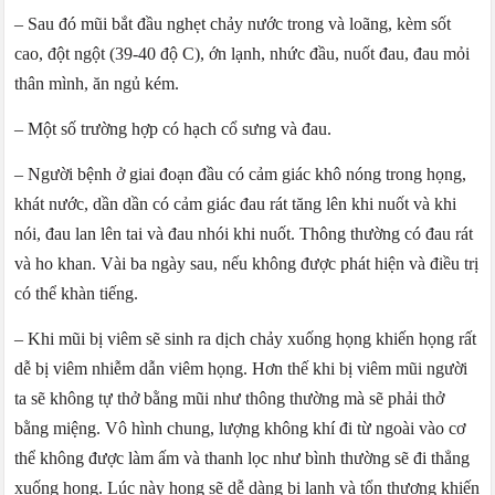
– Sau đó mũi bắt đầu nghẹt chảy nước trong và loãng, kèm sốt
cao, đột ngột (39-40 độ C), ớn lạnh, nhức đầu, nuốt đau, đau mỏi
thân mình, ăn ngủ kém.
– Một số trường hợp có hạch cổ sưng và đau.
– Người bệnh ở giai đoạn đầu có cảm giác khô nóng trong họng,
khát nước, dần dần có cảm giác đau rát tăng lên khi nuốt và khi
nói, đau lan lên tai và đau nhói khi nuốt. Thông thường có đau rát
và ho khan. Vài ba ngày sau, nếu không được phát hiện và điều trị
có thể khàn tiếng.
– Khi mũi bị viêm sẽ sinh ra dịch chảy xuống họng khiến họng rất
dễ bị viêm nhiễm dẫn viêm họng. Hơn thế khi bị viêm mũi người
ta sẽ không tự thở bằng mũi như thông thường mà sẽ phải thở
bằng miệng. Vô hình chung, lượng không khí đi từ ngoài vào cơ
thể không được làm ấm và thanh lọc như bình thường sẽ đi thẳng
xuống họng. Lúc này họng sẽ dễ dàng bị lạnh và tổn thương khiến