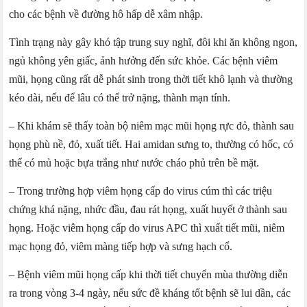
cho các bệnh về đường hô hấp dễ xâm nhập.
Tình trạng này gây khó tập trung suy nghĩ, đôi khi ăn không ngon,
ngủ không yên giấc, ảnh hưởng đến sức khỏe. Các bệnh viêm
mũi, họng cũng rất dễ phát sinh trong thời tiết khô lạnh và thường
kéo dài, nếu để lâu có thể trở nặng, thành mạn tính.
– Khi khám sẽ thấy toàn bộ niêm mạc mũi họng rực đỏ, thành sau
họng phù nề, đỏ, xuất tiết. Hai amidan sưng to, thường có hốc, có
thể có mủ hoặc bựa trắng như nước cháo phủ trên bề mặt.
– Trong trường hợp viêm họng cấp do virus cúm thì các triệu
chứng khá nặng, nhức đầu, đau rát họng, xuất huyết ở thành sau
họng. Hoặc viêm họng cấp do virus APC thì xuất tiết mũi, niêm
mạc họng đỏ, viêm màng tiếp hợp và sưng hạch cổ.
– Bệnh viêm mũi họng cấp khi thời tiết chuyển mùa thường diễn
ra trong vòng 3-4 ngày, nếu sức đề kháng tốt bệnh sẽ lui dần, các