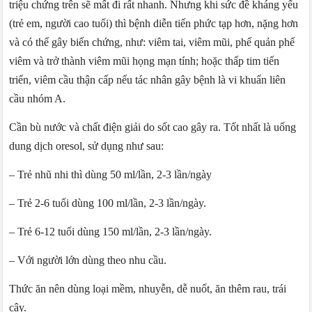
triệu chứng trên sẽ mất đi rất nhanh. Nhưng khi sức đề kháng yếu
(trẻ em, người cao tuổi) thì bệnh diễn tiến phức tạp hơn, nặng hơn
và có thể gây biến chứng, như: viêm tai, viêm mũi, phế quản phế
viêm và trở thành viêm mũi họng mạn tính; hoặc thấp tim tiến
triển, viêm cầu thận cấp nếu tác nhân gây bệnh là vi khuẩn liên
cầu nhóm A.
Cần bù nước và chất điện giải do sốt cao gây ra. Tốt nhất là uống
dung dịch oresol, sử dụng như sau:
– Trẻ nhũ nhi thì dùng 50 ml/lần, 2-3 lần/ngày
– Trẻ 2-6 tuổi dùng 100 ml/lần, 2-3 lần/ngày.
– Trẻ 6-12 tuổi dùng 150 ml/lần, 2-3 lần/ngày.
– Với người lớn dùng theo nhu cầu.
Thức ăn nên dùng loại mềm, nhuyễn, dễ nuốt, ăn thêm rau, trái
cây.