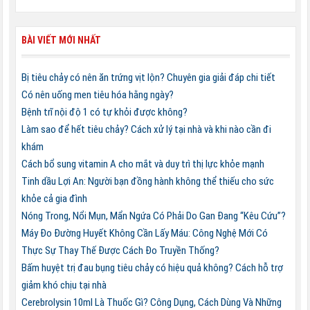
BÀI VIẾT MỚI NHẤT
Bị tiêu chảy có nên ăn trứng vịt lộn? Chuyên gia giải đáp chi tiết
Có nên uống men tiêu hóa hằng ngày?
Bệnh trĩ nội độ 1 có tự khỏi được không?
Làm sao để hết tiêu chảy? Cách xử lý tại nhà và khi nào cần đi
khám
Cách bổ sung vitamin A cho mắt và duy trì thị lực khỏe mạnh
Tinh dầu Lợi An: Người bạn đồng hành không thể thiếu cho sức
khỏe cả gia đình
Nóng Trong, Nổi Mụn, Mẩn Ngứa Có Phải Do Gan Đang “Kêu Cứu”?
Máy Đo Đường Huyết Không Cần Lấy Máu: Công Nghệ Mới Có
Thực Sự Thay Thế Được Cách Đo Truyền Thống?
Bấm huyệt trị đau bụng tiêu chảy có hiệu quả không? Cách hỗ trợ
giảm khó chịu tại nhà
Cerebrolysin 10ml Là Thuốc Gì? Công Dụng, Cách Dùng Và Những