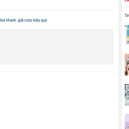
LÀ
Tì
 bia nhanh
,
giải rượu hiệu quả