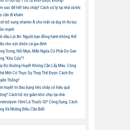
nh trĩ nội độ 1 có tự khỏi được không?
m sao để hết tiêu chảy? Cách xử lý tại nhà và khi
o cần đi khám
ch bổ sung vitamin A cho mắt và duy trì thị lực
ỏe mạnh
nh dầu Lợi An: Người bạn đồng hành không thể
iếu cho sức khỏe cả gia đình
ng Trong, Nổi Mụn, Mẩn Ngứa Có Phải Do Gan
ng “Kêu Cứu”?
y Đo Đường Huyết Không Cần Lấy Máu: Công
hệ Mới Có Thực Sự Thay Thế Được Cách Đo
uyền Thống?
m huyệt trị đau bụng tiêu chảy có hiệu quả
ông? Cách hỗ trợ giảm khó chịu tại nhà
rebrolysin 10ml Là Thuốc Gì? Công Dụng, Cách
ng Và Những Điều Cần Biết