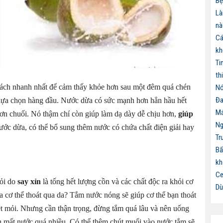
Bệ
Là
nà
Cá
kh
Ti
th
cách nhanh nhất để cảm thấy khỏe hơn sau một đêm quá chén
Nó
Đa
à lựa chọn hàng đầu. Nước dừa có sức mạnh hơn hẳn hầu hết
Má
hơn chuối. Nó thậm chí còn giúp làm dạ dày dễ chịu hơn,
giúp
Ng
ớc dừa, có thể bổ sung thêm nước có chứa chất điện giải hay
Tr
Bấ
kh
Ce
ỏi do
say xỉn
là tống hết lượng cồn và các chất độc ra khỏi cơ
Dù
ủa cơ thể thoát qua da? Tắm nước nóng sẽ giúp cơ thể bạn thoát
t mỏi. Nhưng cần thận trọng, đừng tắm quá lâu và nên uống
h mất nước quá nhiều. Có thể thêm chút muối vào nước tắm sẽ