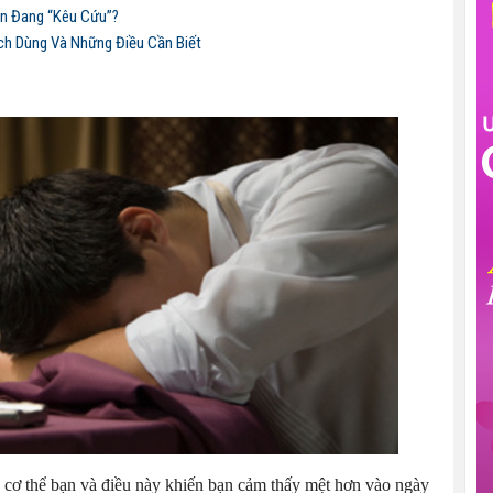
an Đang “Kêu Cứu”?
ch Dùng Và Những Điều Cần Biết
 cơ thể bạn và điều này khiến bạn cảm thấy mệt hơn vào ngày