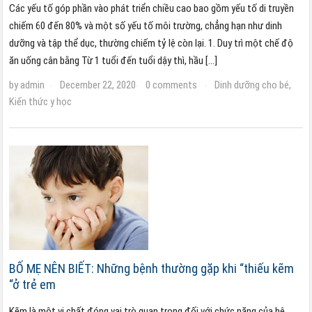
Các yếu tố góp phần vào phát triển chiều cao bao gồm yếu tố di truyền
chiếm 60 đến 80% và một số yếu tố môi trường, chẳng hạn như dinh
dưỡng và tập thể dục, thường chiếm tỷ lệ còn lại. 1. Duy trì một chế độ
ăn uống cân bằng Từ 1 tuổi đến tuổi dậy thì, hầu […]
by
admin
December 22, 2020
0 comments
Dinh dưỡng cho bé
,
·
·
·
Kiến thức y học
BỐ MẸ NÊN BIẾT: Những bệnh thường gặp khi “thiếu kẽm
“ở trẻ em
Kẽm là một vi chất đóng vai trò quan trọng đối với chức năng của hệ