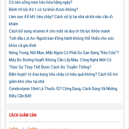
Có nên uống men tiêu hóa hằng ngày?
Bệnh trĩ nội độ 1 có tự khỏi được không?
Làm sao để hết tiêu chảy? Cách xử lý tại nhà và khi nào cần đi
khám
Cách bổ sung vitamin A cho mắt và duy trì thị lực khỏe mạnh
Tinh dầu Lợi An: Người bạn đồng hành không thể thiếu cho sức
khỏe cả gia đình
Nóng Trong, Nổi Mụn, Mẩn Ngứa Có Phải Do Gan Đang “Kêu Cứu”?
Máy Đo Đường Huyết Không Cần Lấy Máu: Công Nghệ Mới Có
Thực Sự Thay Thế Được Cách Đo Truyền Thống?
Bấm huyệt trị đau bụng tiêu chảy có hiệu quả không? Cách hỗ trợ
giảm khó chịu tại nhà
Cerebrolysin 10ml Là Thuốc Gì? Công Dụng, Cách Dùng Và Những
Điều Cần Biết
CÁCH GIẢM CÂN