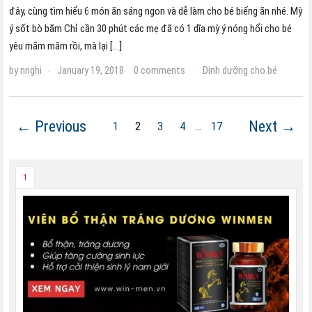
đây, cùng tìm hiểu 6 món ăn sáng ngon và dễ làm cho bé biếng ăn nhé. Mỳ
ý sốt bò băm Chỉ cần 30 phút các mẹ đã có 1 dĩa mỳ ý nóng hổi cho bé
yêu măm măm rồi, mà lại […]
by
nnghi
January 19, 2018
0 comments
Dinh dưỡng cho bé
·
·
·
← Previous
Next →
1
2
3
4
…
17
1