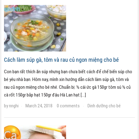
Cách làm súp gà, tôm và rau củ ngon miệng cho bé
Con bạn rất thích ăn súp nhưng bạn chưa biết cách để chế biến súp cho
bé yêu nhà bạn. Hôm nay, mình xin hướng dẫn cách làm súp gà, tôm và
rau củ ngon miệng cho bé nhé. Chuẩn bị: ½ cái ức gà 150gr tôm sú ½ củ
cà rốt 150gr bắp hạt 150gr đậu Hà Lan hạt […]
by
nnghi
March 24, 2018
0 comments
Dinh dưỡng cho bé
·
·
·