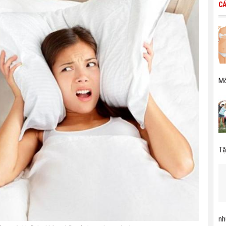
CÁ
Mỡ
Tậ
nh