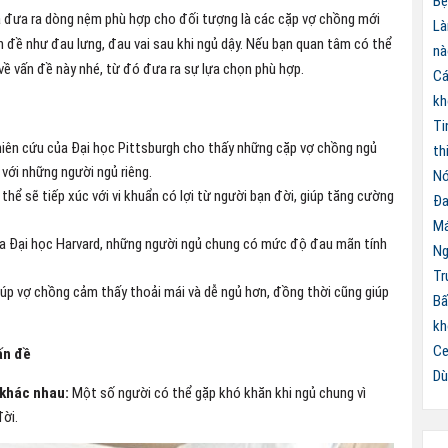
Bệ
à đưa ra dòng nệm phù hợp cho đối tượng là các cặp vợ chồng mới
Là
vấn đề như đau lưng, đau vai sau khi ngủ dậy. Nếu bạn quan tâm có thể
nà
về vấn đề này nhé, từ đó đưa ra sự lựa chọn phù hợp.
Cá
kh
Ti
ên cứu của Đại học Pittsburgh cho thấy những cặp vợ chồng ngủ
th
ới những người ngủ riêng.
Nó
thể sẽ tiếp xúc với vi khuẩn có lợi từ người bạn đời, giúp tăng cường
Đa
Má
 Đại học Harvard, những người ngủ chung có mức độ đau mãn tính
Ng
Tr
úp vợ chồng cảm thấy thoải mái và dễ ngủ hơn, đồng thời cũng giúp
Bấ
kh
Ce
ấn đề
Dù
 khác nhau:
Một số người có thể gặp khó khăn khi ngủ chung vì
đời.