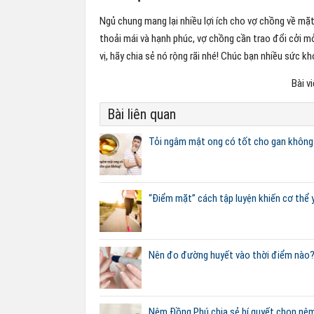
Ngủ chung mang lại nhiều lợi ích cho vợ chồng về mặ
thoải mái và hạnh phúc, vợ chồng cần trao đổi cởi mở
vị, hãy chia sẻ nó rộng rãi nhé! Chúc bạn nhiều sức kh
Bài v
Bài liên quan
Tỏi ngâm mật ong có tốt cho gan không? 
“Điểm mặt” cách tập luyện khiến cơ thể 
Nên đo đường huyết vào thời điểm nào
Nệm Đồng Phú chia sẻ bí quyết chọn nệm