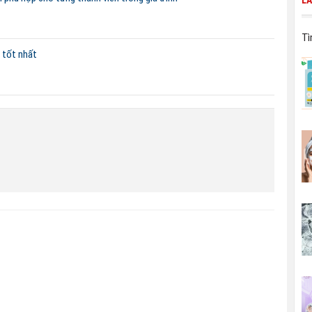
L
Tì
à tốt nhất