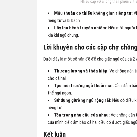
Nhiều cặp vợ chồng than phiền vì t
Mâu thuẫn do thiếu không gian riêng tư:
Vi
riêng tư và bí bách.
Lây lan bệnh truyền nhiễm:
Nếu một người tr
kia khi ngủ chung.
Lời khuyên cho các cặp chợ chồng
Dưới đây là một số vấn đề để cho giấc ngủ của cả 2
Thương lượng và thỏa hiệp:
Vợ chồng nên tr
cho cả hai.
Tạo môi trường ngủ thoải mái:
Cần đảm bảo 
thể ngủ ngon.
Sử dụng giường ngủ rộng rãi:
Nếu có điều ki
riêng tư.
Tôn trọng nhu cầu của nhau:
Vợ chồng cần t
của mình để đảm bảo cả hai đều có được giấc ngủ
Kết luận