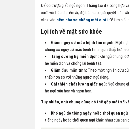
Để có được giấc ngủ ngon, Thắng Lợi đã tổng hợp v
cưới với tiêu chí: êm ái, độ bền cao, giải quyết các 
click vào
nệm cho vợ chồng mới cưới
để tìm hiểu 
Lợi ích về mặt sức khỏe
Giảm nguy cơ mắc bệnh tim mạch:
Một nghi
chung có nguy cơ mắc bệnh tim mạch thấp hơn so v
Tăng cường hệ miễn dịch:
Khi ngủ chung, cơ 
hệ miễn dịch và chống lại bệnh tật.
Giảm đau mãn tính:
Theo một nghiên cứu của
thấp hơn so với những người ngủ riêng.
Cải thiện chất lượng giấc ngủ:
Ngủ chung gi
họ ngủ sâu hơn và ngon hơn.
Tuy nhiên, ngủ chung cũng có thể gặp một số v
Khó ngủ do tiếng ngáy hoặc thói quen ngủ
tiếng ngáy hoặc thói quen ngủ khác nhau của bạn 