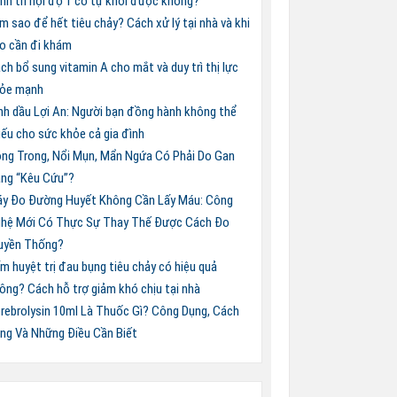
nh trĩ nội độ 1 có tự khỏi được không?
m sao để hết tiêu chảy? Cách xử lý tại nhà và khi
o cần đi khám
ch bổ sung vitamin A cho mắt và duy trì thị lực
ỏe mạnh
nh dầu Lợi An: Người bạn đồng hành không thể
iếu cho sức khỏe cả gia đình
ng Trong, Nổi Mụn, Mẩn Ngứa Có Phải Do Gan
ng “Kêu Cứu”?
y Đo Đường Huyết Không Cần Lấy Máu: Công
hệ Mới Có Thực Sự Thay Thế Được Cách Đo
uyền Thống?
m huyệt trị đau bụng tiêu chảy có hiệu quả
ông? Cách hỗ trợ giảm khó chịu tại nhà
rebrolysin 10ml Là Thuốc Gì? Công Dụng, Cách
ng Và Những Điều Cần Biết