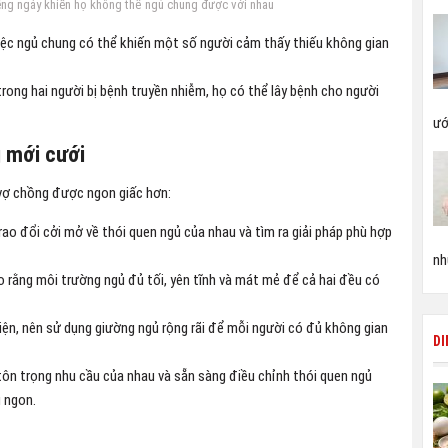
iếng ngáy khiến họ không thể ngủ chung được với nhau
ệc ngủ chung có thể khiến một số người cảm thấy thiếu không gian
ong hai người bị bệnh truyền nhiễm, họ có thể lây bệnh cho người
ướ
 mới cưới
 vợ chồng được ngon giấc hơn:
ao đổi cởi mở về thói quen ngủ của nhau và tìm ra giải pháp phù hợp
nh
rằng môi trường ngủ đủ tối, yên tĩnh và mát mẻ để cả hai đều có
ện, nên sử dụng giường ngủ rộng rãi để mỗi người có đủ không gian
D
ôn trọng nhu cầu của nhau và sẵn sàng điều chỉnh thói quen ngủ
 ngon.