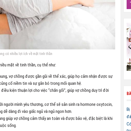
g có nhiều lợi ích về mặt tinh thần
hiều mặt về tinh thần, cụ thể như:
hung, vợ chồng được gần gũi về thể xác, giúp họ cảm nhận được sự
ủng cố niềm tin và sự gắn bó trong mối quan hệ.
iều kiện thuận lợi cho việc “chăn gối”, giúp vợ chồng duy trì đời
BÀ
i người mình yêu thương, cơ thể sẽ sản sinh ra hormone oxytocin,
Bị
ng dễ dàng đi vào giấc ngủ và ngủ ngon hơn.
đá
ng giúp vợ chồng cảm thấy an toàn và được bảo vệ, đặc biệt là khi
Có
cuộc sống.