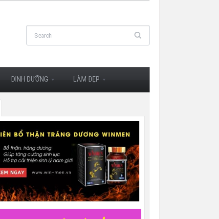
DINH DƯỠNG
LÀM ĐẸP