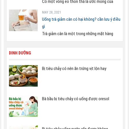
Có một vòng eo thon thả là ước mong của
MAY 28, 2021
Uống trà giảm cân có hại không? cần lưu ý điều
gì
Trà giảm cân là một trong những mặt hàng
DINH DƯỠNG
Bị tiêu chảy có nên ăn trứng vịt lộn hay
Bà bầu bị tiêu chảy có uống được oresol
Bị tiêu chảy uống nước yến được không