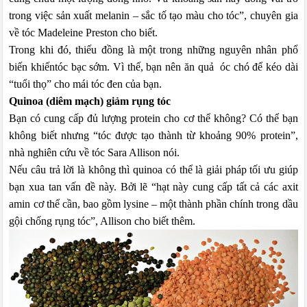
trong việc sản xuất melanin – sắc tố tạo màu cho tóc”, chuyên gia
về tóc Madeleine Preston cho biết.
Trong khi đó, thiếu đồng là một trong những nguyên nhân phổ
biến khiếntóc bạc sớm. Vì thế, bạn nên ăn quả óc chó để kéo dài
“tuổi thọ” cho mái tóc đen của bạn.
Quinoa (diêm mạch) giảm rụng tóc
Bạn có cung cấp đủ lượng protein cho cơ thể không? Có thể bạn
không biết nhưng “tóc được tạo thành từ khoảng 90% protein”,
nhà nghiên cứu về tóc Sara Allison nói.
Nếu câu trả lời là không thì quinoa có thể là giải pháp tối ưu giúp
bạn xua tan vấn đề này. Bởi lẽ “hạt này cung cấp tất cả các axit
amin cơ thể cần, bao gồm lysine – một thành phần chính trong dầu
gội chống rụng tóc”, Allison cho biết thêm.