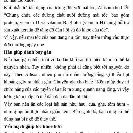
có mái tóc khỏe.
Khi nhắc tới tác dụng của trứng đối với mái tóc, Allison cho biết:
“Chúng chứa các dưỡng chất nuôi dưỡng mái tóc, bao gồm
protein, vitamin D và vitamin B. Biotin (vitamin H) cũng hỗ trợ
sản xuất keratin để tăng độ đàn hồi và độ khỏe của tóc”.
Vì vậy, nếu mái tóc của bạn đang hư tổn, hãy thêm trứng vào thực
đơn thường ngày nhé.
Hàu giúp đánh bay gàu
Nếu bạn gặp phiền toái vì da đầu khô sau thì thiếu kẽm có thể là
nguyên nhân. Tuy nhiên, không phải ai cũng biết tới nguyên do
này. Theo Allison, nhiều phụ nữ nhầm tưởng rằng sự thiếu hụt
khoáng gây ra nhiều gàu. Chuyên gia cho biết: “Kẽm giúp duy trì
chức năng của các tuyến dầu tiết ra xung quanh nang lông, vì vậy
lưỡng kẽm thấp có thể dẫn đến da đầu bị khô”.
Vấy bạn nên ăn các loại hải sản như hàu, cua, ghẹ, tôm hùm –
những nguồn thực phẩm giàu kẽm. Bên cạnh đó, bạn cũng có thể
dùng hạt bí ngô để thay thế.
Yến mạch giúp tóc khỏe hơn