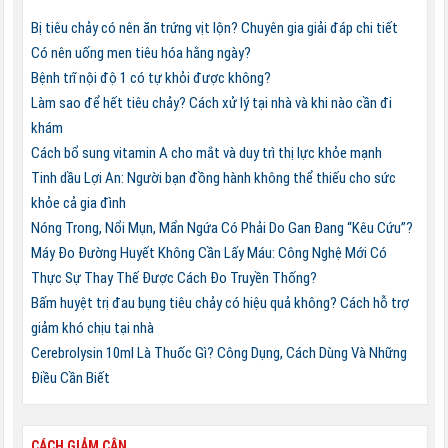
Bị tiêu chảy có nên ăn trứng vịt lộn? Chuyên gia giải đáp chi tiết
Có nên uống men tiêu hóa hằng ngày?
Bệnh trĩ nội độ 1 có tự khỏi được không?
Làm sao để hết tiêu chảy? Cách xử lý tại nhà và khi nào cần đi
khám
Cách bổ sung vitamin A cho mắt và duy trì thị lực khỏe mạnh
Tinh dầu Lợi An: Người bạn đồng hành không thể thiếu cho sức
khỏe cả gia đình
Nóng Trong, Nổi Mụn, Mẩn Ngứa Có Phải Do Gan Đang “Kêu Cứu”?
Máy Đo Đường Huyết Không Cần Lấy Máu: Công Nghệ Mới Có
Thực Sự Thay Thế Được Cách Đo Truyền Thống?
Bấm huyệt trị đau bụng tiêu chảy có hiệu quả không? Cách hỗ trợ
giảm khó chịu tại nhà
Cerebrolysin 10ml Là Thuốc Gì? Công Dụng, Cách Dùng Và Những
Điều Cần Biết
CÁCH GIẢM CÂN