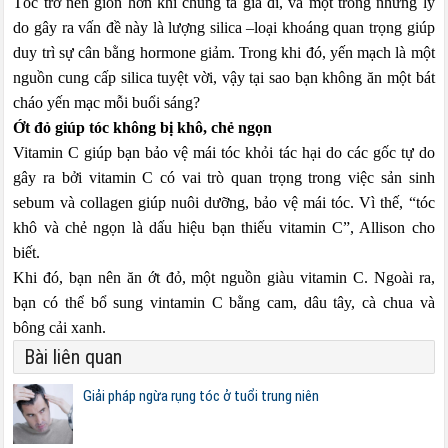
Tóc trở nên giòn hơn khi chúng ta già đi, và một trong những lý
do gây ra vấn đề này là lượng silica –loại khoáng quan trọng giúp
duy trì sự cân bằng hormone giảm. Trong khi đó, yến mạch là một
nguồn cung cấp silica tuyệt vời, vậy tại sao bạn không ăn một bát
cháo yến mạc mỗi buổi sáng?
Ớt đỏ giúp tóc không bị khô, chẻ ngọn
Vitamin C giúp bạn bảo vệ mái tóc khỏi tác hại do các gốc tự do
gây ra bởi vitamin C có vai trò quan trọng trong việc sản sinh
sebum và collagen giúp nuôi dưỡng, bảo vệ mái tóc. Vì thế, “tóc
khô và chẻ ngọn là dấu hiệu bạn thiếu vitamin C”, Allison cho
biết.
Khi đó, bạn nên ăn ớt đỏ, một nguồn giàu vitamin C. Ngoài ra,
bạn có thể bổ sung vintamin C bằng cam, dâu tây, cà chua và
bông cải xanh.
Bài liên quan
Giải pháp ngừa rụng tóc ở tuổi trung niên