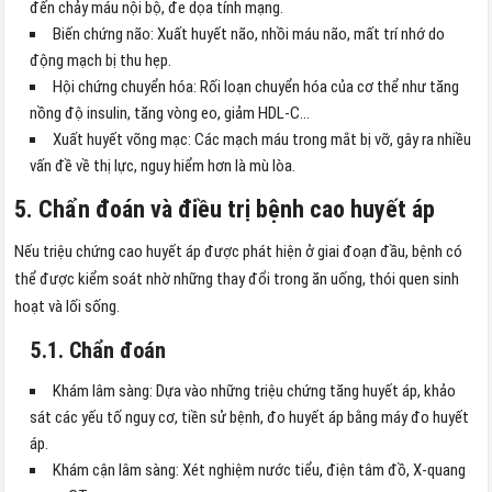
đến chảy máu nội bộ, đe dọa tính mạng.
Biến chứng não: Xuất huyết não, nhồi máu não, mất trí nhớ do
động mạch bị thu hẹp.
Hội chứng chuyển hóa: Rối loạn chuyển hóa của cơ thể như tăng
nồng độ insulin, tăng vòng eo, giảm HDL-C…
Xuất huyết võng mạc: Các mạch máu trong mắt bị vỡ, gây ra nhiều
vấn đề về thị lực, nguy hiểm hơn là mù lòa.
5. Chẩn đoán và điều trị bệnh cao huyết áp
Nếu triệu chứng cao huyết áp được phát hiện ở giai đoạn đầu, bệnh có
thể được kiểm soát nhờ những thay đổi trong ăn uống, thói quen sinh
hoạt và lối sống.
5.1. Chẩn đoán
Khám lâm sàng: Dựa vào những triệu chứng tăng huyết áp, khảo
sát các yếu tố nguy cơ, tiền sử bệnh, đo huyết áp bằng máy đo huyết
áp.
Khám cận lâm sàng: Xét nghiệm nước tiểu, điện tâm đồ, X-quang