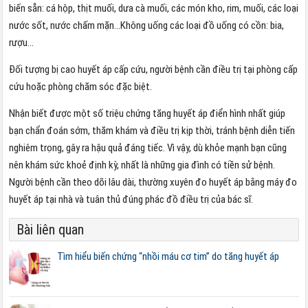
biến sẵn: cá hộp, thịt muối, dưa cà muối, các món kho, rim, muối, các loại
nước sốt, nước chấm mặn…Không uống các loại đồ uống có cồn: bia,
rượu…
Đối tượng bị cao huyết áp cấp cứu, người bệnh cần điều trị tại phòng cấp
cứu hoặc phòng chăm sóc đặc biệt.
Nhận biết được một số triệu chứng tăng huyết áp điển hình nhất giúp
bạn chẩn đoán sớm, thăm khám và điều trị kịp thời, tránh bệnh diễn tiến
nghiêm trọng, gây ra hậu quả đáng tiếc. Vì vậy, dù khỏe mạnh bạn cũng
nên khám sức khoẻ định kỳ, nhất là những gia đình có tiền sử bệnh.
Người bệnh cần theo dõi lâu dài, thường xuyên đo huyết áp bằng máy đo
huyết áp tại nhà và tuân thủ đúng phác đồ điều trị của bác sĩ.
Bài liên quan
Tìm hiểu biến chứng “nhồi máu cơ tim” do tăng huyết áp