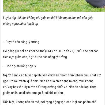
Luyện tập thể dục không chỉ giúp cơ thể khỏe mạnh hơn mà còn giúp
phòng ngừa bệnh huyết áp
– Duy trì cân nặng lý tưởng
Cố gắng giữ chỉ số khối cơ thể (BMI) từ 18,5 đến 22,9. Nếu béo phì cần
tích cực giảm cân, đạt được cân nặng lý tưởng.
– Chế độ ăn uống hợp lý
Người bệnh cao huyết áp khuyến khích ăn nhóm thực phẩm giàu chất xơ:
gạo lứt, rau xanh, quả chín. Nên ăn quả chín dạng miếng/múi, không
ép/xay hay vắt lấy nước để tăng cường chất xơ. Nên ăn các loại thực
phẩm nhiều acid béo omega 3: cá hồi, cá thu…
Đặc biệt, không nên ăn mỡ, nội tạng động vật, các loại sản phẩm chế