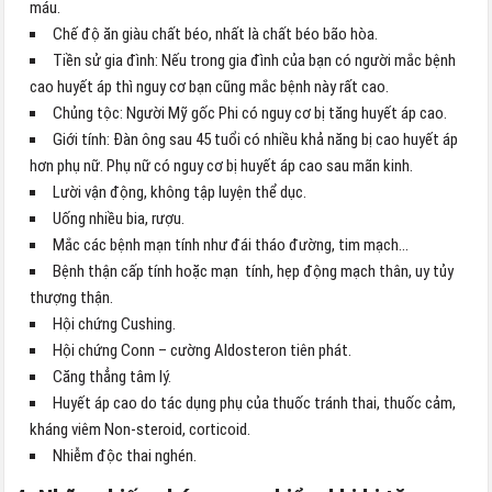
máu.
Chế độ ăn giàu chất béo, nhất là chất béo bão hòa.
Tiền sử gia đình: Nếu trong gia đình của bạn có người mắc bệnh
cao huyết áp thì nguy cơ bạn cũng mắc bệnh này rất cao.
Chủng tộc: Người Mỹ gốc Phi có nguy cơ bị tăng huyết áp cao.
Giới tính: Đàn ông sau 45 tuổi có nhiều khả năng bị cao huyết áp
hơn phụ nữ. Phụ nữ có nguy cơ bị huyết áp cao sau mãn kinh.
Lười vận động, không tập luyện thể dục.
Uống nhiều bia, rượu.
Mắc các bệnh mạn tính như đái tháo đường, tim mạch…
Bệnh thận cấp tính hoặc mạn tính, hẹp động mạch thân, uy tủy
thượng thận.
Hội chứng Cushing.
Hội chứng Conn – cường Aldosteron tiên phát.
Căng thẳng tâm lý.
Huyết áp cao do tác dụng phụ của thuốc tránh thai, thuốc cảm,
kháng viêm Non-steroid, corticoid.
Nhiễm độc thai nghén.