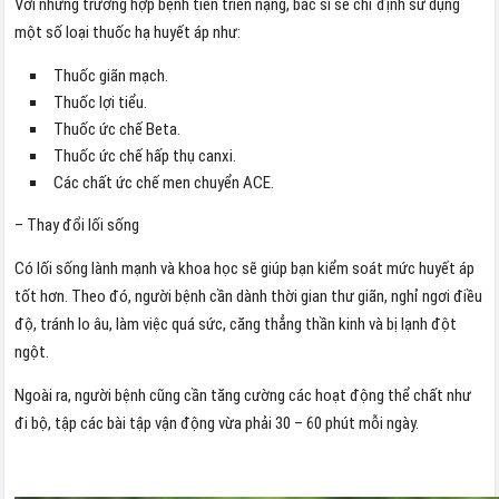
Với những trường hợp bệnh tiến triển nặng, bác sĩ sẽ chỉ định sử dụng
một số loại thuốc hạ huyết áp như:
Thuốc giãn mạch.
Thuốc lợi tiểu.
Thuốc ức chế Beta.
Thuốc ức chế hấp thụ canxi.
Các chất ức chế men chuyển ACE.
– Thay đổi lối sống
Có lối sống lành mạnh và khoa học sẽ giúp bạn kiểm soát mức huyết áp
tốt hơn. Theo đó, người bệnh cần dành thời gian thư giãn, nghỉ ngơi điều
độ, tránh lo âu, làm việc quá sức, căng thẳng thần kinh và bị lạnh đột
ngột.
Ngoài ra, người bệnh cũng cần tăng cường các hoạt động thể chất như
đi bộ, tập các bài tập vận động vừa phải 30 – 60 phút mỗi ngày.