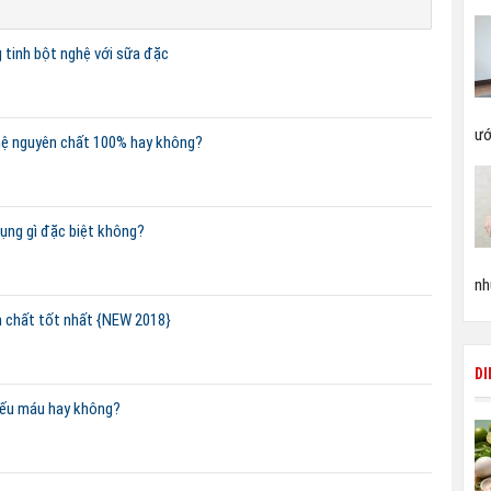
 tinh bột nghệ với sữa đặc
ướ
hệ nguyên chất 100% hay không?
ụng gì đặc biệt không?
nh
n chất tốt nhất {NEW 2018}
D
iếu máu hay không?