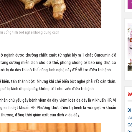
hi uống tinh bột nghệ không đúng cách
sở ngành dược thường chiết xuất từ nghệ lấy ra 1 chất Curcumin để
g tăng cường miễn dịch cho cơ thể, phòng chống tế bào ung thư, có
ười bị dạ dày thì có thể dùng tinh nghệ này để hỗ trợ điều trị bệnh.
 biến, tán thành bột. Nhưng khi chế biến bột nghệ phải rất cẩn thận.
sẽ bị kích ứng dạ dày, không tốt cho việc điều trị bệnh.
BÀ
n chủ yếu gây bệnh viêm dạ dày, viêm loét dạ dày là vi khuẩn HP. Vì
g sinh diệt khuẩn HP. Phương thức điều trị bệnh là vừa giệt vi khuẩn
Bị
 thương, đồng thời giảm axít của dịch vị dạ dày.
đá
Có