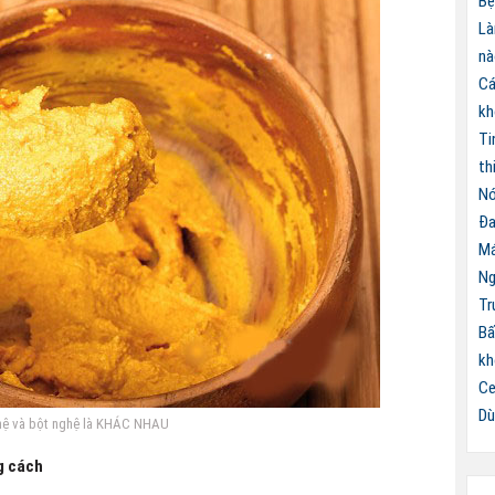
Bệ
Là
nà
Cá
kh
Ti
th
Nó
Đa
Má
Ng
Tr
Bấ
kh
Ce
Dù
hệ và bột nghệ là KHÁC NHAU
g cách