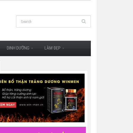
DINH DƯỠNG
LÀM ĐẸP