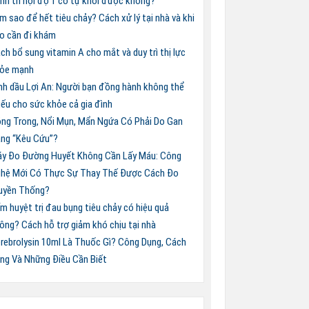
nh trĩ nội độ 1 có tự khỏi được không?
m sao để hết tiêu chảy? Cách xử lý tại nhà và khi
o cần đi khám
ch bổ sung vitamin A cho mắt và duy trì thị lực
ỏe mạnh
nh dầu Lợi An: Người bạn đồng hành không thể
iếu cho sức khỏe cả gia đình
ng Trong, Nổi Mụn, Mẩn Ngứa Có Phải Do Gan
ng “Kêu Cứu”?
y Đo Đường Huyết Không Cần Lấy Máu: Công
hệ Mới Có Thực Sự Thay Thế Được Cách Đo
uyền Thống?
m huyệt trị đau bụng tiêu chảy có hiệu quả
ông? Cách hỗ trợ giảm khó chịu tại nhà
rebrolysin 10ml Là Thuốc Gì? Công Dụng, Cách
ng Và Những Điều Cần Biết