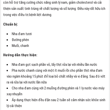
còn hỗ trợ tăng cường chức năng sinh lý nam, giảm cholesterol và cải
thiện sản xuất tinh trùng về chất lượng và số lượng. Điều này rất hữu ích
trong việc điều trị bệnh liệt dương.
Chuẩn bị:
Nha đam tươi
Đường phèn
Muối, chanh
Hướng dẫn thực hiện:
Nha đam gọt sạch phần vỏ, lấy thịt rửa lại với nhiều lần nước
Pha nước chanh cùng với một ít muối rồi cho phần thịt nha đam
vào ngâm khoảng 15 phút để loại bỏ chất nhầy và vị đắng. Sau đó vớt
ra và rửa lại với nước lần nữa
Cho nha đam cùng với 2 muỗng đường phèn và 1 ly nước vào máy
xay nhuyễn
Áp dụng thực hiện đều đặn sau 2 tuần sẽ cảm nhận sức khỏe sinh
lý cải thiện