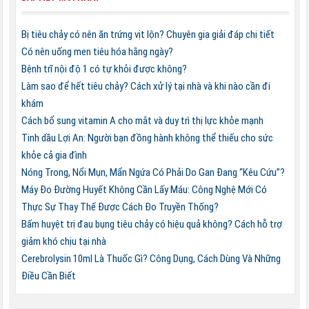
Bị tiêu chảy có nên ăn trứng vịt lộn? Chuyên gia giải đáp chi tiết
Có nên uống men tiêu hóa hằng ngày?
Bệnh trĩ nội độ 1 có tự khỏi được không?
Làm sao để hết tiêu chảy? Cách xử lý tại nhà và khi nào cần đi
khám
Cách bổ sung vitamin A cho mắt và duy trì thị lực khỏe mạnh
Tinh dầu Lợi An: Người bạn đồng hành không thể thiếu cho sức
khỏe cả gia đình
Nóng Trong, Nổi Mụn, Mẩn Ngứa Có Phải Do Gan Đang “Kêu Cứu”?
Máy Đo Đường Huyết Không Cần Lấy Máu: Công Nghệ Mới Có
Thực Sự Thay Thế Được Cách Đo Truyền Thống?
Bấm huyệt trị đau bụng tiêu chảy có hiệu quả không? Cách hỗ trợ
giảm khó chịu tại nhà
Cerebrolysin 10ml Là Thuốc Gì? Công Dụng, Cách Dùng Và Những
Điều Cần Biết