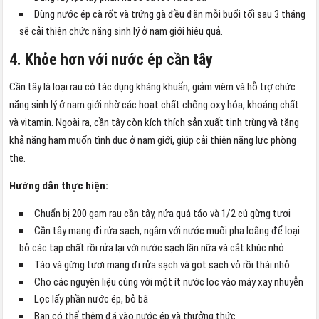
Dùng nước ép cà rốt và trứng gà đều đặn mỗi buổi tối sau 3 tháng
sẽ cải thiện chức năng sinh lý ở nam giới hiệu quả.
4. Khỏe hơn với nước ép cần tây
Cần tây là loại rau có tác dụng kháng khuẩn, giảm viêm và hỗ trợ chức
năng sinh lý ở nam giới nhờ các hoạt chất chống oxy hóa, khoáng chất
và vitamin. Ngoài ra, cần tây còn kích thích sản xuất tinh trùng và tăng
khả năng ham muốn tình dục ở nam giới, giúp cải thiện năng lực phòng
the.
Hướng dẫn thực hiện:
Chuẩn bị 200 gam rau cần tây, nửa quả táo và 1/2 củ gừng tươi
Cần tây mang đi rửa sạch, ngâm với nước muối pha loãng để loại
bỏ các tạp chất rồi rửa lại với nước sạch lần nữa và cắt khúc nhỏ
Táo và gừng tươi mang đi rửa sạch và gọt sạch vỏ rồi thái nhỏ
Cho các nguyên liệu cùng với một ít nước lọc vào máy xay nhuyễn
Lọc lấy phần nước ép, bỏ bã
Bạn có thể thêm đá vào nước ép và thưởng thức