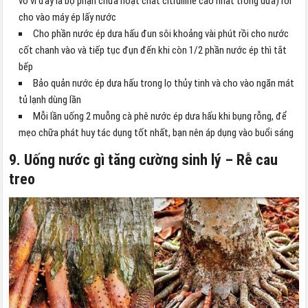
vỏ vì đây là bộ phận chứa hoạt chất citrulline cao nhất trong dưa) rồi
cho vào máy ép lấy nước
Cho phần nước ép dưa hấu đun sôi khoảng vài phút rồi cho nước
cốt chanh vào và tiếp tục đụn đến khi còn 1/2 phần nước ép thì tắt
bếp
Bảo quản nước ép dưa hấu trong lọ thủy tinh và cho vào ngăn mát
tủ lạnh dùng lần
Mỗi lần uống 2 muỗng cà phê nước ép dưa hấu khi bụng rỗng, để
mẹo chữa phát huy tác dụng tốt nhất, bạn nên áp dụng vào buổi sáng
9. Uống nước gì tăng cường sinh lý – Rễ cau
treo