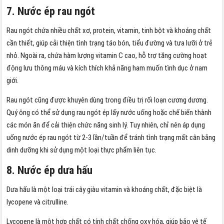
7. Nước ép rau ngót
Rau ngót chứa nhiều chất xơ, protein, vitamin, tinh bột và khoáng chất
cần thiết, giúp cải thiện tình trạng táo bón, tiểu đường và tưa lưỡi ở trẻ
nhỏ. Ngoài ra, chứa hàm lượng vitamin C cao, hỗ trợ tăng cường hoạt
động lưu thông máu và kích thích khả năng ham muốn tình dục ở nam
giới.
Rau ngót cũng được khuyên dùng trong điều trị rối loạn cương dương.
Quý ông có thể sử dụng rau ngót ép lấy nước uống hoặc chế biến thành
các món ăn để cải thiện chức năng sinh lý. Tuy nhiên, chỉ nên áp dụng
uống nước ép rau ngót từ 2-3 lần/tuần để tránh tình trạng mất cân bằng
dinh dưỡng khi sử dụng một loại thực phẩm liên tục.
8. Nước ép dưa hấu
Dưa hấu là một loại trái cây giàu vitamin và khoáng chất, đặc biệt là
lycopene và citrulline.
Lycopene là một hợp chất có tính chất chống oxy hóa, giúp bảo vệ tế