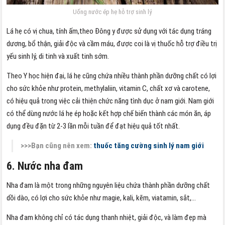
Uống nước ép hẹ hỗ trợ sinh lý
Lá hẹ có vị chua, tính ấm,theo Đông y được sử dụng với tác dụng tráng
dương, bổ thận, giải độc và cầm máu, được coi là vị thuốc hỗ trợ điều trị
yếu sinh lý, di tinh và xuất tinh sớm.
Theo Y học hiện đại, lá hẹ cũng chứa nhiều thành phần dưỡng chất có lợi
cho sức khỏe như protein, methylaliin, vitamin C, chất xơ và carotene,
có hiệu quả trong việc cải thiện chức năng tình dục ở nam giới. Nam giới
có thể dùng nước lá hẹ ép hoặc kết hợp chế biến thành các món ăn, áp
dụng đều đặn từ 2-3 lần mỗi tuần để đạt hiệu quả tốt nhất.
>>>Bạn cũng nên xem:
thuốc tăng cường sinh lý nam giới
6. Nước nha đam
Nha đam là một trong những nguyên liệu chứa thành phần dưỡng chất
dồi dào, có lợi cho sức khỏe như magie, kali, kẽm, viatamin, sắt,…
Nha đam không chỉ có tác dụng thanh nhiệt, giải độc, và làm đẹp mà