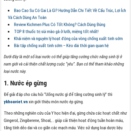
Bao Cao Su Có Gai Là Gì? Hướng Dẫn Chi Tiết Về Cấu Trúc, Lợi Ích
Và Cách Dùng An Toàn
Review Kichmen Plus Có Tốt Không? Cách Dùng Đúng
TOP 8 thuốc trị sùi mào gà ở lưỡi, miệng tốt nhất!
Khái niệm và nguyên lý hoạt động của vòng chống xuất tinh sớm
Bài tập chống xuất tinh sớm – Kéo dài thời gian quan hệ
Dưới đây là một số loại nước có thể giúp tăng cường chức năng sinh lý ở
nam giới và cải thiện chất lượng cuộc “yêu”. Bạn có thể tham khảo những
loại nước này.
1. Nước ép gừng
Để giải đáp cho câu hỏi “Uống nước gì để tăng cường sinh lý” thì
ykhoaviet.vn
xin giới thiệu món nước ép gừng.
Theo những nghiên cứu của Y học hiện đại, gừng chứa các hoạt chất như
Gingerol, Zingiberene, Shoal,… giúp cải thiện hoạt động tuần hoàn máu,
tăng tính dẻo dai và co giãn các mạch máu. Việc sử dụng loại dược liệu