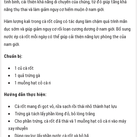
tinh binh, cải thiện khả năng di chuyển của chúng, từ đó giúp tăng khả
năng thụ thai và làm giảm nguy cơ hiếm muộn ở nam giới.
Hàm lượng kali trong cà rốt cũng có tác dụng làm chậm quá trình mãn
dục sớm và giúp giảm nguy cơ rối loạn cương dương ở nam giới. Bổ sung
nước ép cà rốt mỗi ngày có thể giúp cải thiện năng lực phòng the của
nam giới.
Chuẩn bị:
1 củ cà rốt
1 quả trứng gà
1 muỗng hạt cỏ cà ri
Hướng dẫn thực hiện:
Cà rốt mang đi gọt vỏ, rửa sạch rồi thái nhỏ thành hạt lựu
Trứng gà tách lấy phần lòng đỏ, bỏ lòng trắng
Cho phần trứng, cà rốt đã thái và 1 muỗng hạt cỏ cà ri vào máy
xay nhuyễn
Dùng ray lọc lấy phần nước cà rốt và bỏ bã