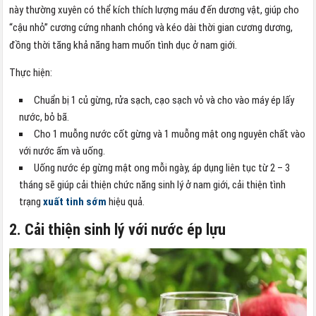
này thường xuyên có thể kích thích lượng máu đến dương vật, giúp cho
“cậu nhỏ” cương cứng nhanh chóng và kéo dài thời gian cương dương,
đồng thời tăng khả năng ham muốn tình dục ở nam giới.
Thực hiện:
Chuẩn bị 1 củ gừng, rửa sạch, cạo sạch vỏ và cho vào máy ép lấy
nước, bỏ bã.
Cho 1 muỗng nước cốt gừng và 1 muỗng mật ong nguyên chất vào
với nước ấm và uống.
Uống nước ép gừng mật ong mỗi ngày, áp dụng liên tục từ 2 – 3
tháng sẽ giúp cải thiện chức năng sinh lý ở nam giới, cải thiện tình
trạng
xuất tinh sớm
hiệu quả.
2. Cải thiện sinh lý với nước ép lựu