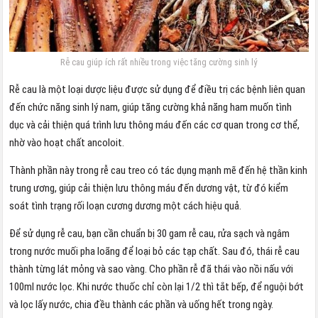
Rễ cau giúp ích rất nhiều trong việc tăng cường sinh lý
Rễ cau là một loại dược liệu được sử dụng để điều trị các bệnh liên quan
đến chức năng sinh lý nam, giúp tăng cường khả năng ham muốn tình
dục và cải thiện quá trình lưu thông máu đến các cơ quan trong cơ thể,
nhờ vào hoạt chất ancoloit.
Thành phần này trong rễ cau treo có tác dụng mạnh mẽ đến hệ thần kinh
trung ương, giúp cải thiện lưu thông máu đến dương vật, từ đó kiểm
soát tình trạng rối loạn cương dương một cách hiệu quả.
Để sử dụng rễ cau, bạn cần chuẩn bị 30 gam rễ cau, rửa sạch và ngâm
trong nước muối pha loãng để loại bỏ các tạp chất. Sau đó, thái rễ cau
thành từng lát mỏng và sao vàng. Cho phần rễ đã thái vào nồi nấu với
100ml nước lọc. Khi nước thuốc chỉ còn lại 1/2 thì tắt bếp, để nguội bớt
và lọc lấy nước, chia đều thành các phần và uống hết trong ngày.