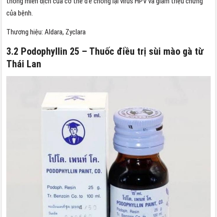
thống miễn dịch của cơ thể để chống lại virus HPV và giảm triệu chứng
của bệnh.
Thương hiệu: Aldara, Zyclara
3.2 Podophyllin 25 – Thuốc điều trị sùi mào gà từ
Thái Lan