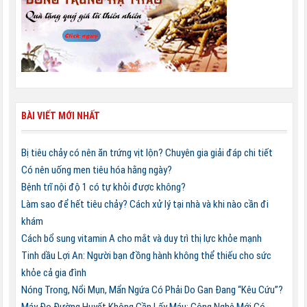
BÀI VIẾT MỚI NHẤT
Bị tiêu chảy có nên ăn trứng vịt lộn? Chuyên gia giải đáp chi tiết
Có nên uống men tiêu hóa hằng ngày?
Bệnh trĩ nội độ 1 có tự khỏi được không?
Làm sao để hết tiêu chảy? Cách xử lý tại nhà và khi nào cần đi
khám
Cách bổ sung vitamin A cho mắt và duy trì thị lực khỏe mạnh
Tinh dầu Lợi An: Người bạn đồng hành không thể thiếu cho sức
khỏe cả gia đình
Nóng Trong, Nổi Mụn, Mẩn Ngứa Có Phải Do Gan Đang “Kêu Cứu”?