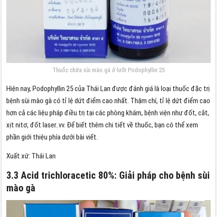
Thuốc chữa sùi mào gà ở lưỡi Podophyllin 25
Hiện nay, Podophyllin 25 của Thái Lan được đánh giá là loại thuốc đặc trị
bệnh sùi mào gà có tỉ lệ dứt điểm cao nhất. Thậm chí, tỉ lệ dứt điểm cao
hơn cả các liệu pháp điều trị tại các phòng khám, bệnh viện như đốt, cắt,
xịt nitơ, đốt laser..vv. Để biết thêm chi tiết về thuốc, bạn có thể xem
phần giới thiệu phía dưới bài viết.
Xuất xứ: Thái Lan
3.3 Acid trichloracetic 80%: Giải pháp cho bệnh sùi
mào gà