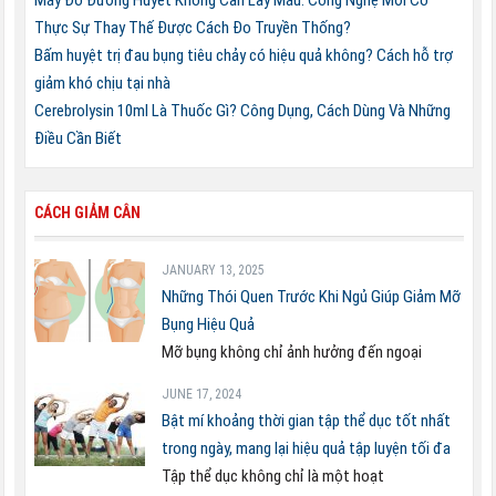
Máy Đo Đường Huyết Không Cần Lấy Máu: Công Nghệ Mới Có
Thực Sự Thay Thế Được Cách Đo Truyền Thống?
Bấm huyệt trị đau bụng tiêu chảy có hiệu quả không? Cách hỗ trợ
giảm khó chịu tại nhà
Cerebrolysin 10ml Là Thuốc Gì? Công Dụng, Cách Dùng Và Những
Điều Cần Biết
CÁCH GIẢM CÂN
JANUARY 13, 2025
Những Thói Quen Trước Khi Ngủ Giúp Giảm Mỡ
Bụng Hiệu Quả
Mỡ bụng không chỉ ảnh hưởng đến ngoại
JUNE 17, 2024
Bật mí khoảng thời gian tập thể dục tốt nhất
trong ngày, mang lại hiệu quả tập luyện tối đa
Tập thể dục không chỉ là một hoạt