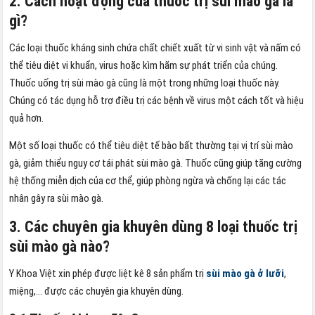
2. Cách hoạt động của thuốc trị sùi mào gà là
gì?
Các loại thuốc kháng sinh chứa chất chiết xuất từ vi sinh vật và nấm có
thể tiêu diệt vi khuẩn, virus hoặc kìm hãm sự phát triển của chúng.
Thuốc uống trị sùi mào gà cũng là một trong những loại thuốc này.
Chúng có tác dụng hỗ trợ điều trị các bệnh về virus một cách tốt và hiệu
quả hơn.
Một số loại thuốc có thể tiêu diệt tế bào bất thường tại vị trí sùi mào
gà, giảm thiểu nguy cơ tái phát sùi mào gà. Thuốc cũng giúp tăng cường
hệ thống miễn dịch của cơ thể, giúp phòng ngừa và chống lại các tác
nhân gây ra sùi mào gà.
3. Các chuyên gia khuyên dùng 8 loại thuốc trị
sùi mào gà nào?
Y Khoa Việt xin phép được liệt kê 8 sản phẩm trị
sùi mào gà ở lưỡi
,
miệng,… được các chuyên gia khuyên dùng.