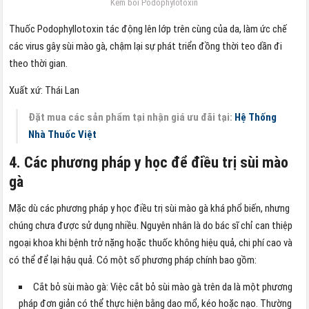
Kem bôi Podophylotoxin
Thuốc Podophyllotoxin tác động lên lớp trên cùng của da, làm ức chế
các virus gây sùi mào gà, chậm lại sự phát triển đồng thời teo dần đi
theo thời gian.
Xuất xứ: Thái Lan
Đặt mua các sản phẩm tại nhận giá ưu đãi tại:
Hệ Thống
Nhà Thuốc Việt
4. Các phương pháp y học để điều trị sùi mào
gà
Mặc dù các phương pháp y học điều trị sùi mào gà khá phổ biến, nhưng
chúng chưa được sử dụng nhiều. Nguyên nhân là do bác sĩ chỉ can thiệp
ngoại khoa khi bệnh trở nặng hoặc thuốc không hiệu quả, chi phí cao và
có thể để lại hậu quả. Có một số phương pháp chính bao gồm:
Cắt bỏ sùi mào gà: Việc cắt bỏ sùi mào gà trên da là một phương
pháp đơn giản có thể thực hiện bằng dao mổ, kéo hoặc nạo. Thường