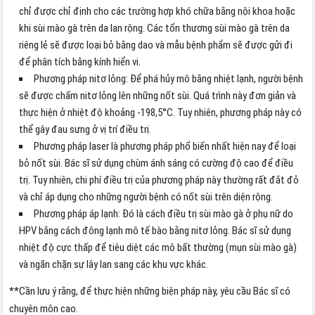
chỉ được chỉ định cho các trường hợp khó chữa bằng nội khoa hoặc
khi sùi mào gà trên da lan rộng. Các tổn thương sùi mào gà trên da
riêng lẻ sẽ được loại bỏ bằng dao và mẫu bệnh phẩm sẽ được gửi đi
để phân tích bằng kính hiển vi.
Phương pháp nitơ lỏng: Để phá hủy mô bằng nhiệt lạnh, người bệnh
sẽ được chấm nitơ lỏng lên những nốt sùi. Quá trình này đơn giản và
thực hiện ở nhiệt độ khoảng -198,5°C. Tuy nhiên, phương pháp này có
thể gây đau sưng ở vị trí điều trị.
Phương pháp laser là phương pháp phổ biến nhất hiện nay để loại
bỏ nốt sùi. Bác sĩ sử dụng chùm ánh sáng có cường độ cao để điều
trị. Tuy nhiên, chi phí điều trị của phương pháp này thường rất đắt đỏ
và chỉ áp dụng cho những người bệnh có nốt sùi trên diện rộng.
Phương pháp áp lạnh: Đó là cách điều trị sùi mào gà ở phụ nữ do
HPV bằng cách đông lạnh mô tế bào bằng nitơ lỏng. Bác sĩ sử dụng
nhiệt độ cực thấp để tiêu diệt các mô bất thường (mụn sùi mào gà)
và ngăn chặn sự lây lan sang các khu vực khác.
**Cần lưu ý rằng, để thực hiện những biện pháp này, yêu cầu Bác sĩ có
chuyên môn cao.