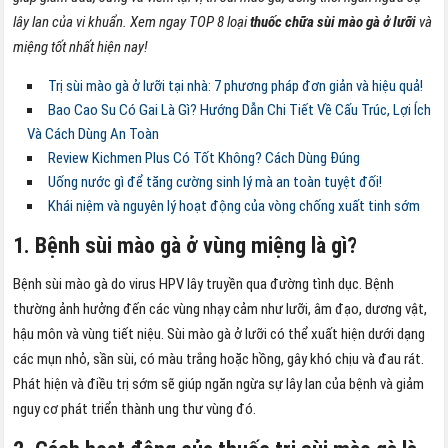
lây lan của vi khuẩn. Xem ngay TOP 8 loại
thuốc chữa sùi mào gà ở lưỡi
và
miệng tốt nhất hiện nay!
Trị sùi mào gà ở lưỡi tại nhà: 7 phương pháp đơn giản và hiệu quả!
Bao Cao Su Có Gai Là Gì? Hướng Dẫn Chi Tiết Về Cấu Trúc, Lợi Ích
Và Cách Dùng An Toàn
Review Kichmen Plus Có Tốt Không? Cách Dùng Đúng
Uống nước gì để tăng cường sinh lý mà an toàn tuyệt đối!
Khái niệm và nguyên lý hoạt động của vòng chống xuất tinh sớm
1. Bệnh sùi mào gà ở vùng miệng là gì?
Bệnh sùi mào gà do virus HPV lây truyền qua đường tình dục. Bệnh
thường ảnh hưởng đến các vùng nhạy cảm như lưỡi, âm đạo, dương vật,
hậu môn và vùng tiết niệu. Sùi mào gà ở lưỡi có thể xuất hiện dưới dạng
các mụn nhỏ, sần sùi, có màu trắng hoặc hồng, gây khó chịu và đau rát.
Phát hiện và điều trị sớm sẽ giúp ngăn ngừa sự lây lan của bệnh và giảm
nguy cơ phát triển thành ung thư vùng đó.