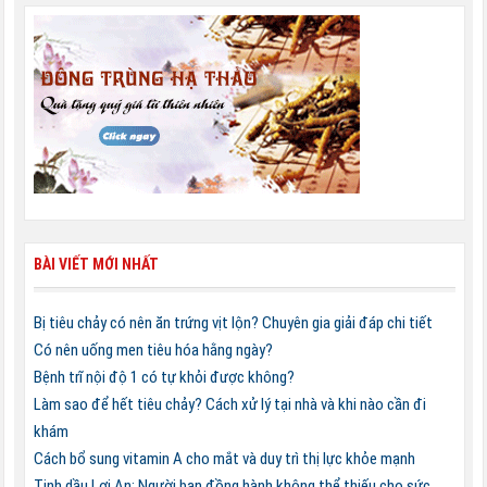
BÀI VIẾT MỚI NHẤT
Bị tiêu chảy có nên ăn trứng vịt lộn? Chuyên gia giải đáp chi tiết
Có nên uống men tiêu hóa hằng ngày?
Bệnh trĩ nội độ 1 có tự khỏi được không?
Làm sao để hết tiêu chảy? Cách xử lý tại nhà và khi nào cần đi
khám
Cách bổ sung vitamin A cho mắt và duy trì thị lực khỏe mạnh
Tinh dầu Lợi An: Người bạn đồng hành không thể thiếu cho sức