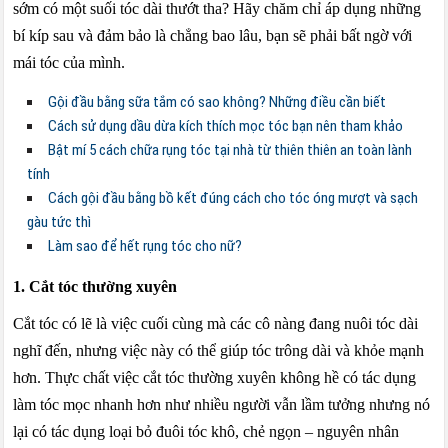
sớm có một suối tóc dài thướt tha? Hãy chăm chỉ áp dụng những
bí kíp sau và đảm bảo là chẳng bao lâu, bạn sẽ phải bất ngờ với
mái tóc của mình.
Gội đầu bằng sữa tắm có sao không? Những điều cần biết
Cách sử dụng dầu dừa kích thích mọc tóc bạn nên tham khảo
Bật mí 5 cách chữa rụng tóc tại nhà từ thiên thiên an toàn lành
tính
Cách gội đầu bằng bồ kết đúng cách cho tóc óng mượt và sạch
gàu tức thì
Làm sao để hết rụng tóc cho nữ?
1. Cắt tóc thường xuyên
Cắt tóc có lẽ là việc cuối cùng mà các cô nàng đang nuôi tóc dài
nghĩ đến, nhưng việc này có thể giúp tóc trông dài và khỏe mạnh
hơn. Thực chất việc cắt tóc thường xuyên không hề có tác dụng
làm tóc mọc nhanh hơn như nhiều người vẫn lầm tưởng nhưng nó
lại có tác dụng loại bỏ đuôi tóc khô, chẻ ngọn – nguyên nhân