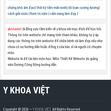
chứng khô âm đạo
|
thời kỳ tiền mãn kinh
|
rối loạn cương dương
|
cách giải rượu
|
Kem trị nám
|
cẩm nang làm đẹp
|
ykhoaviet
là Blog sưu tầm kiến về y khoa với mục đích để học hỏi.
Thông tin trên website chỉ mang tính tham khảo, không tự ý áp
dụng các thông tin trên website để chữa bệnh và làm đẹp nếu như
chưa có sự hướng dẫn hoặc đống ý của bác sĩ và người có chuyên
môn.
Website là đế tài liên môn học: Môn Thiết Kế Website do giảng
viên Dương Công Đông hướng dẫn.
Y KHOA VIỆT
Copyright © 2026 —
Y KHOA VIỆT
. All Rights Reserved