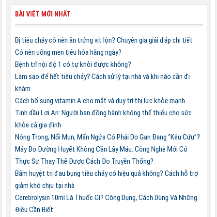
BÀI VIẾT MỚI NHẤT
Bị tiêu chảy có nên ăn trứng vịt lộn? Chuyên gia giải đáp chi tiết
Có nên uống men tiêu hóa hằng ngày?
Bệnh trĩ nội độ 1 có tự khỏi được không?
Làm sao để hết tiêu chảy? Cách xử lý tại nhà và khi nào cần đi
khám
Cách bổ sung vitamin A cho mắt và duy trì thị lực khỏe mạnh
Tinh dầu Lợi An: Người bạn đồng hành không thể thiếu cho sức
khỏe cả gia đình
Nóng Trong, Nổi Mụn, Mẩn Ngứa Có Phải Do Gan Đang “Kêu Cứu”?
Máy Đo Đường Huyết Không Cần Lấy Máu: Công Nghệ Mới Có
Thực Sự Thay Thế Được Cách Đo Truyền Thống?
Bấm huyệt trị đau bụng tiêu chảy có hiệu quả không? Cách hỗ trợ
giảm khó chịu tại nhà
Cerebrolysin 10ml Là Thuốc Gì? Công Dụng, Cách Dùng Và Những
Điều Cần Biết