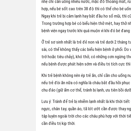
nhẹ chỉ cần uống nhiều nước, mặc đồ thoáng mát, rút
hợp, nếu bé sốt cao trên 38 độ thì có thể cho bé uố
Ngay khi trẻ bị cảm lạnh hay bắt đầu ho sổ mũi, thì c
Trong trường hợp bé có biểu hiện thở mệt, hay thở nh
bệnh viện ngay trước khi quá muộn vì khi đó bé đang
Ở trẻ sơ sinh nhất là trẻ đẻ non và trẻ dưới 2 tháng t
sài, có thể không thấy các biểu hiện bệnh ở phổi. Do v
trớ hoặc tiêu chảy), khó thở, có những cơn ngừng thở
nếu bệnh được phát hiện sớm và điều trị tích cực thì 
Khi trẻ bệnh không nên ép trẻ ăn, chỉ cần cho uống n
nếu trẻ đòi ăn nữa có nghĩa là cháu bắt đầu hồi phục
chu đáo (giữ ấm cơ thể, tránh bị lạnh, ưu tiên bồi dư
Lưu ý: Tránh để trẻ bị nhiễm lạnh nhất là khi thời t
ngực, chân tay; quần áo, tã lót ướt cần được thay ngay
tập luyện ngoài trời cho các cháu phù hợp với thời ti
cần điều trị kịp thời.