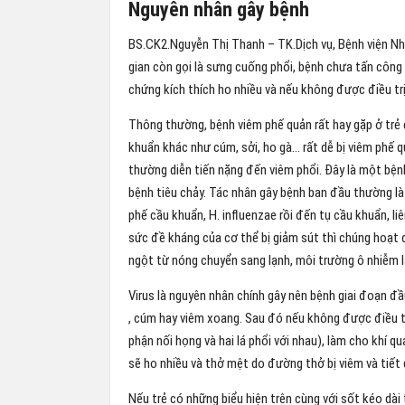
Nguyên nhân gây bệnh
BS.CK2.Nguyễn Thị Thanh – TK.Dịch vụ, Bệnh viện Nhi
gian còn gọi là sưng cuống phổi, bệnh chưa tấn công v
chứng kích thích ho nhiều và nếu không được điều trị
Thông thường, bệnh viêm phế quản rất hay gặp ở trẻ 
khuẩn khác như cúm, sởi, ho gà… rất dễ bị viêm phế 
thường diễn tiến nặng đến viêm phổi. Đây là một bện
bệnh tiêu chảy. Tác nhân gây bệnh ban đầu thường là v
phế cầu khuẩn, H. influenzae rồi đến tụ cầu khuẩn, l
sức đề kháng của cơ thể bị giảm sút thì chúng hoạt 
ngột từ nóng chuyển sang lạnh, môi trường ô nhiễm l
Virus là nguyên nhân chính gây nên bệnh giai đoạn đầu
, cúm hay viêm xoang. Sau đó nếu không được điều trị
phận nối họng và hai lá phổi với nhau), làm cho khí qu
sẽ ho nhiều và thở mệt do đường thở bị viêm và tiết 
Nếu trẻ có những biểu hiện trên cùng với sốt kéo dài 