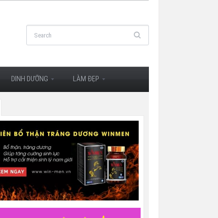
DINH DƯỠNG
LÀM ĐẸP