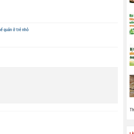
ế quản ở trẻ nhỏ
Th