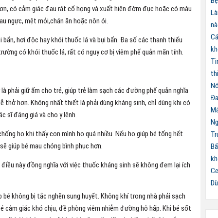
Bệ
 hơn, có cảm giác đau rát cổ họng và xuất hiện đờm đục hoặc có màu
Là
đau ngực, mệt mỏi,chán ăn hoặc nôn ói.
nà
Cá
 bẩn, hơi độc hay khói thuốc lá và bụi bẩn. Đa số các thanh thiếu
kh
trường có khói thuốc lá, rất có nguy cơ bị viêm phế quản mãn tính.
Ti
th
Nó
là phải giữ ấm cho trẻ, giúp trẻ làm sạch các đường phế quản nghĩa
Đa
ễ thở hơn. Không nhất thiết là phải dùng kháng sinh, chỉ dùng khi có
Má
c sĩ đáng giá và cho y lệnh.
Ng
hống ho khi thấy con mình ho quá nhiều. Nếu ho giúp bé tống hết
Tr
nó sẽ giúp bé mau chóng bình phục hơn.
Bấ
kh
, điều này đồng nghĩa với việc thuốc kháng sinh sẽ không đem lại ích
Ce
Dù
 bé không bị tắc nghẽn sung huyết. Không khí trong nhà phải sạch
bé cảm giác khó chịu, đề phòng viêm nhiễm đường hô hấp. Khi bé sốt