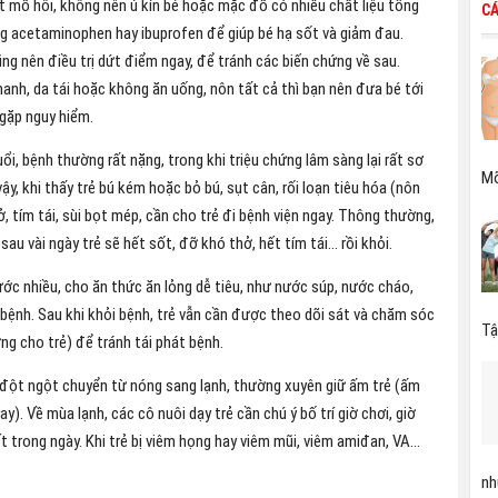
 mồ hôi, không nên ủ kín bé hoặc mặc đồ có nhiều chất liệu tổng
CÁ
ng acetaminophen hay ibuprofen để giúp bé hạ sốt và giảm đau.
ũng nên điều trị dứt điểm ngay, để tránh các biến chứng về sau.
anh, da tái hoặc không ăn uống, nôn tất cả thì bạn nên đưa bé tới
 gặp nguy hiểm.
uổi, bệnh thường rất nặng, trong khi triệu chứng lâm sàng lại rất sơ
Mỡ
ậy, khi thấy trẻ bú kém hoặc bỏ bú, sụt cân, rối loạn tiêu hóa (nôn
, tím tái, sùi bọt mép, cần cho trẻ đi bệnh viện ngay. Thông thường,
sau vài ngày trẻ sẽ hết sốt, đỡ khó thở, hết tím tái… rồi khỏi.
ước nhiều, cho ăn thức ăn lỏng dễ tiêu, như nước súp, nước cháo,
 bệnh. Sau khi khỏi bệnh, trẻ vẫn cần được theo dõi sát và chăm sóc
Tậ
ỡng cho trẻ) để tránh tái phát bệnh.
iết đột ngột chuyển từ nóng sang lạnh, thường xuyên giữ ấm trẻ (ấm
). Về mùa lạnh, các cô nuôi dạy trẻ cần chú ý bố trí giờ chơi, giờ
ết trong ngày. Khi trẻ bị viêm họng hay viêm mũi, viêm amiđan, VA…
nh