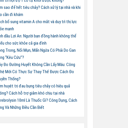
nh trĩ nội độ 1 có tự khỏi được không?
m sao để hết tiêu chảy? Cách xử lý tại nhà và khi
o cần đi khám
ch bổ sung vitamin A cho mắt và duy trì thị lực
ỏe mạnh
nh dầu Lợi An: Người bạn đồng hành không thể
iếu cho sức khỏe cả gia đình
ng Trong, Nổi Mụn, Mẩn Ngứa Có Phải Do Gan
ng “Kêu Cứu”?
y Đo Đường Huyết Không Cần Lấy Máu: Công
hệ Mới Có Thực Sự Thay Thế Được Cách Đo
uyền Thống?
m huyệt trị đau bụng tiêu chảy có hiệu quả
ông? Cách hỗ trợ giảm khó chịu tại nhà
rebrolysin 10ml Là Thuốc Gì? Công Dụng, Cách
ng Và Những Điều Cần Biết