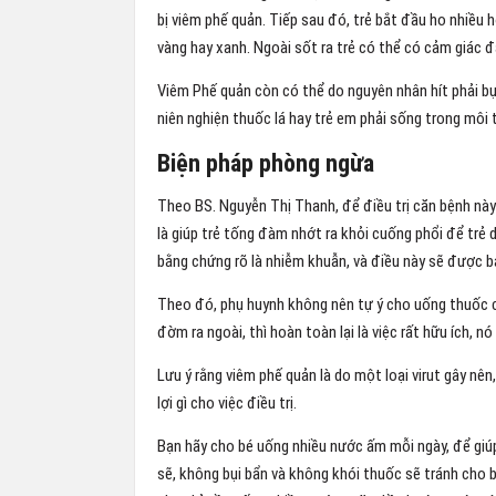
bị viêm phế quản. Tiếp sau đó, trẻ bắt đầu ho nhiều
vàng hay xanh. Ngoài sốt ra trẻ có thể có cảm giác 
Viêm Phế quản còn có thể do nguyên nhân hít phải bụi
niên nghiện thuốc lá hay trẻ em phải sống trong môi 
Biện pháp phòng ngừa
Theo BS. Nguyễn Thị Thanh, để điều trị căn bệnh này 
là giúp trẻ tống đàm nhớt ra khỏi cuống phổi để trẻ d
bằng chứng rõ là nhiễm khuẫn, và điều này sẽ được bá
Theo đó, phụ huynh không nên tự ý cho uống thuốc c
đờm ra ngoài, thì hoàn toàn lại là việc rất hữu ích, 
Lưu ý rằng viêm phế quản là do một loại virut gây nên
lợi gì cho việc điều trị.
Bạn hãy cho bé uống nhiều nước ấm mỗi ngày, để giúp
sẽ, không bụi bẩn và không khói thuốc sẽ tránh cho 