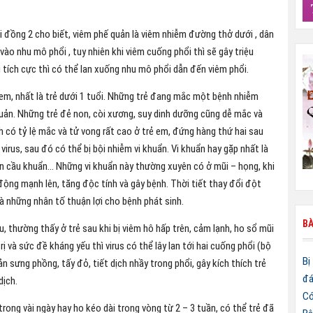
 đồng 2 cho biết, viêm phế quản là viêm nhiễm đường thở dưới , dân
ào nhu mô phổi , tuy nhiên khi viêm cuống phổi thì sẽ gây triệu
 tích cực thì có thể lan xuống nhu mô phổi dẫn đến viêm phổi.
em, nhất là trẻ dưới 1 tuổi. Những trẻ đang mắc một bệnh nhiễm
quản. Những trẻ đẻ non, còi xương, suy dinh dưỡng cũng dễ mắc và
h có tỷ lệ mắc và tử vong rất cao ở trẻ em, đứng hàng thứ hai sau
irus, sau đó có thể bị bội nhiễm vi khuẩn. Vi khuẩn hay gặp nhất là
iên cầu khuẩn… Những vi khuẩn này thường xuyên có ở mũi – họng, khi
động mạnh lên, tăng độc tính và gây bệnh. Thời tiết thay đổi đột
à những nhân tố thuận lợi cho bệnh phát sinh.
BÀ
, thường thấy ở trẻ sau khi bị viêm hô hấp trên, cảm lạnh, ho sổ mũi
 và sức đề kháng yếu thì virus có thể lây lan tới hai cuống phổi (bộ
Bị
ản sưng phồng, tấy đỏ, tiết dịch nhầy trong phổi, gây kích thích trẻ
đá
dịch.
Có
trong vài ngày hay ho kéo dài trong vòng từ 2 – 3 tuần, có thể trẻ đã