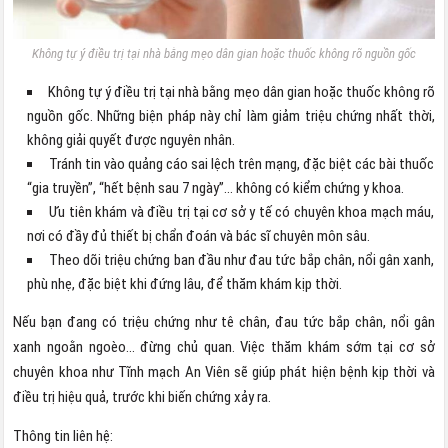
Không tự ý điều trị tại nhà bằng mẹo dân gian hoặc thuốc không rõ nguồn gốc
Không tự ý điều trị tại nhà bằng mẹo dân gian hoặc thuốc không rõ
nguồn gốc. Những biện pháp này chỉ làm giảm triệu chứng nhất thời,
không giải quyết được nguyên nhân.
Tránh tin vào quảng cáo sai lệch trên mạng, đặc biệt các bài thuốc
“gia truyền”, “hết bệnh sau 7 ngày”… không có kiểm chứng y khoa.
Ưu tiên khám và điều trị tại cơ sở y tế có chuyên khoa mạch máu,
nơi có đầy đủ thiết bị chẩn đoán và bác sĩ chuyên môn sâu.
Theo dõi triệu chứng ban đầu như đau tức bắp chân, nổi gân xanh,
phù nhẹ, đặc biệt khi đứng lâu, để thăm khám kịp thời.
Nếu bạn đang có triệu chứng như tê chân, đau tức bắp chân, nổi gân
xanh ngoằn ngoèo… đừng chủ quan. Việc thăm khám sớm tại cơ sở
chuyên khoa như Tĩnh mạch An Viên sẽ giúp phát hiện bệnh kịp thời và
điều trị hiệu quả, trước khi biến chứng xảy ra.
Thông tin liên hệ: