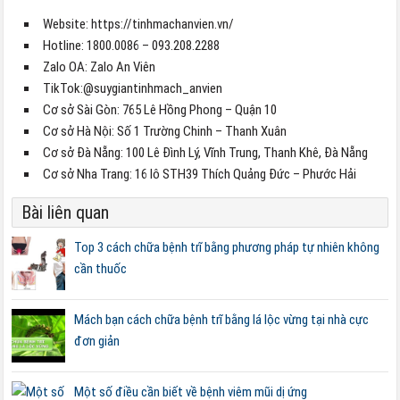
Website: https://tinhmachanvien.vn/
Hotline: 1800.0086 – 093.208.2288
Zalo OA: Zalo An Viên
TikTok:@suygiantinhmach_anvien
Cơ sở Sài Gòn: 765 Lê Hồng Phong – Quận 10
Cơ sở Hà Nội: Số 1 Trường Chinh – Thanh Xuân
Cơ sở Đà Nẵng: 100 Lê Đình Lý, Vĩnh Trung, Thanh Khê, Đà Nẵng
Cơ sở Nha Trang: 16 lô STH39 Thích Quảng Đức – Phước Hải
Bài liên quan
Top 3 cách chữa bệnh trĩ bằng phương pháp tự nhiên không
cần thuốc
Mách bạn cách chữa bệnh trĩ bằng lá lộc vừng tại nhà cực
đơn giản
Một số điều cần biết về bệnh viêm mũi dị ứng