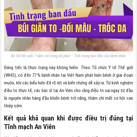
Bỏ SGTM suốt 7 năm chỉ trong 60 phút – Tình trạng ban đầu của bệnh nhân
Đáng tiếc là thực trạng này không hiếm. Theo Tổ chức Y tế Thế giới
(WHO), có đến 77 % bệnh nhân tại Việt Nam phát hiện bệnh ở giai đoạn
muộn, khi các biểu hiện đã rõ rệt và biến chứng dễ xảy ra. Từ kinh nghiệm
điều trị thực tế, các bác sĩ tại An Viên cho rằng điều trị sai ngay từ đầu
là nguyên nhân hàng đầu khiến bệnh trở nặng, thậm chí mất cơ hội can
thiệp sớm.
Kết quả khả quan khi được điều trị đúng tại
Tĩnh mạch An Viên