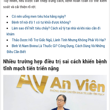
Tuy nhiên, nếu được can thiệp đúng cách, bệnh hoàn toàn có thể kiểm
soát và cải thiện rõ rệt.
Có nên uống men tiêu hóa hằng ngày?
Bệnh trĩ nội độ 1 có tự khỏi được không?
Làm sao để hết tiêu chảy? Cách xử lý tại nhà và khi nào cần đi
khám
Thảo Dược Hỗ Trợ Giấc Ngủ, Lành Tính Nhưng Không Phải Vô Hại?
Bình Vị Nam Bivina Là Thuốc Gì? Công Dụng, Cách Dùng Và Những
Điều Cần Biết
Nhiều trường hợp điều trị sai cách khiến bệnh
tĩnh mạch tiến triển nặng