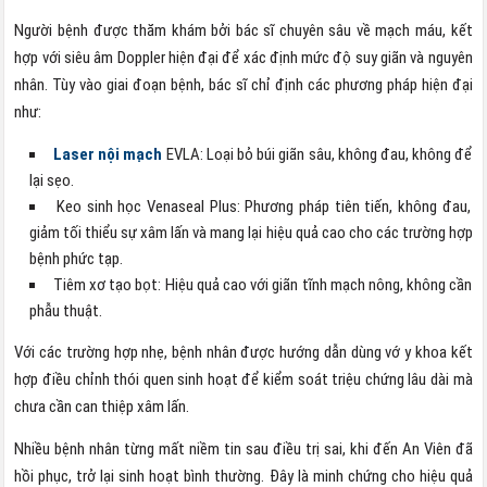
Người bệnh được thăm khám bởi bác sĩ chuyên sâu về mạch máu, kết
hợp với siêu âm Doppler hiện đại để xác định mức độ suy giãn và nguyên
nhân. Tùy vào giai đoạn bệnh, bác sĩ chỉ định các phương pháp hiện đại
như:
Laser nội mạch
EVLA
:
Loại bỏ búi giãn sâu, không đau, không để
lại sẹo.
Keo sinh học Venaseal Plus: Phương pháp tiên tiến, không đau,
giảm tối thiểu sự xâm lấn và mang lại hiệu quả cao cho các trường hợp
bệnh phức tạp.
Tiêm xơ tạo bọt: Hiệu quả cao với giãn tĩnh mạch nông, không cần
phẫu thuật.
Với các trường hợp nhẹ, bệnh nhân được hướng dẫn dùng vớ y khoa kết
hợp điều chỉnh thói quen sinh hoạt để kiểm soát triệu chứng lâu dài mà
chưa cần can thiệp xâm lấn.
Nhiều bệnh nhân từng mất niềm tin sau điều trị sai, khi đến An Viên đã
hồi phục, trở lại sinh hoạt bình thường. Đây là minh chứng cho hiệu quả