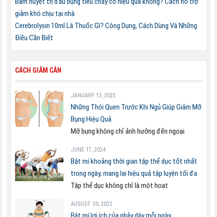
Bấm huyệt trị đau bụng tiêu chảy có hiệu quả không? Cách hỗ trợ
giảm khó chịu tại nhà
Cerebrolysin 10ml Là Thuốc Gì? Công Dụng, Cách Dùng Và Những
Điều Cần Biết
CÁCH GIẢM CÂN
JANUARY 13, 2025
Những Thói Quen Trước Khi Ngủ Giúp Giảm Mỡ
Bụng Hiệu Quả
Mỡ bụng không chỉ ảnh hưởng đến ngoại
JUNE 17, 2024
Bật mí khoảng thời gian tập thể dục tốt nhất
trong ngày, mang lại hiệu quả tập luyện tối đa
Tập thể dục không chỉ là một hoạt
AUGUST 30, 2022
Bật mí lợi ích của nhảy dây mỗi ngày