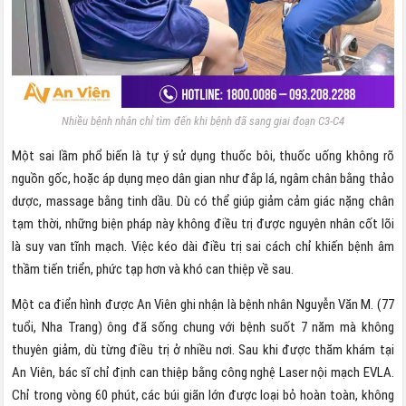
Nhiều bệnh nhân chỉ tìm đến khi bệnh đã sang giai đoạn C3-C4
Một sai lầm phổ biến là tự ý sử dụng thuốc bôi, thuốc uống không rõ
nguồn gốc, hoặc áp dụng mẹo dân gian như đắp lá, ngâm chân bằng thảo
dược, massage bằng tinh dầu. Dù có thể giúp giảm cảm giác nặng chân
tạm thời, những biện pháp này không điều trị được nguyên nhân cốt lõi
là suy van tĩnh mạch. Việc kéo dài điều trị sai cách chỉ khiến bệnh âm
thầm tiến triển, phức tạp hơn và khó can thiệp về sau.
Một ca điển hình được An Viên ghi nhận là bệnh nhân Nguyễn Văn M. (77
tuổi, Nha Trang) ông đã sống chung với bệnh suốt 7 năm mà không
thuyên giảm, dù từng điều trị ở nhiều nơi. Sau khi được thăm khám tại
An Viên, bác sĩ chỉ định can thiệp bằng
công nghệ Laser nội mạch EVLA.
C
hỉ trong vòng 60 phút, các búi giãn lớn được loại bỏ hoàn toàn, không