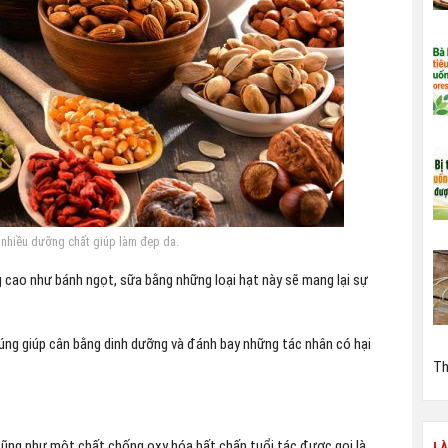
 nhiều dưỡng chất giúp làm đẹp da.
 cao như bánh ngọt, sữa bằng những loại hạt này sẽ mang lại sự
húng giúp cân bằng dinh dưỡng và đánh bay những tác nhân có hại
Th
 cũng như một chất chống oxy hóa bất chấp tuổi tác được gọi là