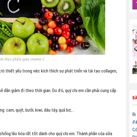
m thực phẩm giàu vitamin C.
ò thiết yếu trong việc kích thích sự phát triển và tái tạo collagen,
sẽ dần giảm đi theo thời gian. Do đó, quý chị em cần phải cung cấp
BÀ
g: cam, quýt, bưởi, kiwi, dâu tây, quả bơ,…
Bị
đá
Có
hống lão hóa rất tốt dành cho quý chị em. Thành phần của sữa