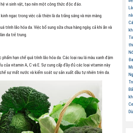
Bệ
ả hệ vi sinh vật, tạo nên một công thức độc đáo.
Là
nà
kinh ngạc trong việc cải thiện là da trắng sáng và mịn màng.
Cá
 trình lão hóa da. Việc bổ sung sữa chua hàng ngày, cả khi ăn và
kh
làn da trẻ trung.
Ti
th
Nó
 phẩm hạn chế quá trình lão hóa da. Các loại rau lá màu xanh đậm
Đa
ếu của vitamin A, C và E. Sự cung cấp đầy đủ các loại vitamin này
Má
 chế sự mất nước và kiểm soát sự sản xuất dầu tự nhiên trên da.
Ng
Tr
Bấ
kh
Ce
Dù