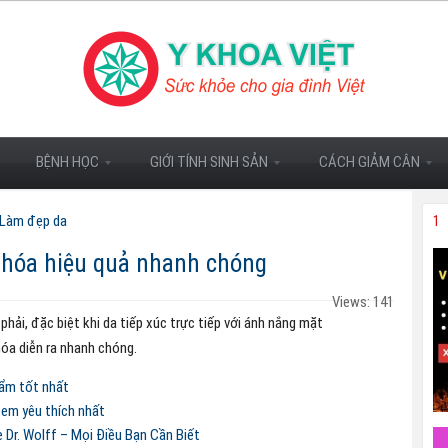
BỆNH HỌC
GIỚI TÍNH SINH SẢN
CÁCH GIẢM CÂN
Làm đẹp da
1
 hóa hiệu quả nhanh chóng
Views: 141
phải, đặc biệt khi da tiếp xúc trực tiếp với ánh nắng mặt
 hóa diễn ra nhanh chóng.
hẩm tốt nhất
 em yêu thích nhất
r. Wolff – Mọi Điều Bạn Cần Biết