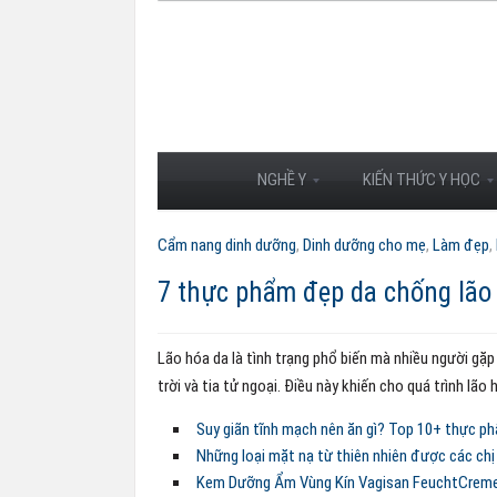
NGHỀ Y
KIẾN THỨC Y HỌC
Cẩm nang dinh dưỡng
,
Dinh dưỡng cho mẹ
,
Làm đẹp
,
7 thực phẩm đẹp da chống lão
Lão hóa da là tình trạng phổ biến mà nhiều người gặp 
trời và tia tử ngoại. Điều này khiến cho quá trình lão
Suy giãn tĩnh mạch nên ăn gì? Top 10+ thực p
Những loại mặt nạ từ thiên nhiên được các chị
Kem Dưỡng Ẩm Vùng Kín Vagisan FeuchtCreme D