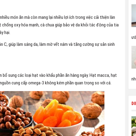
hiều món ăn mà còn mang lại nhiều lợi ích trong việc cải thiện làn
t chống oxy hóa mạnh, cà chua giúp bảo vệ da khỏi tác động của tia
y hại.
ướ
in C, giúp làm sáng da, làm mờ vết nám và tăng cường sự sản sinh
ên bổ sung các loại hạt vào khẩu phần ăn hàng ngày. Hạt macca, hạt
nh
ng nguồn cung cấp omega-3 không kém phần quan trọng so với cá.
D