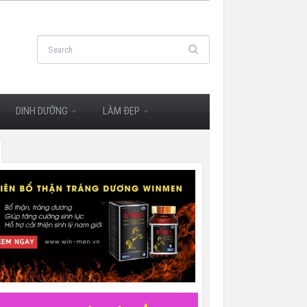
DINH DƯỠNG
LÀM ĐẸP