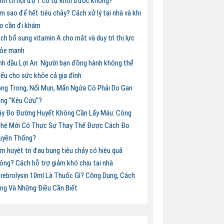
nh trĩ nội độ 1 có tự khỏi được không?
m sao để hết tiêu chảy? Cách xử lý tại nhà và khi
o cần đi khám
ch bổ sung vitamin A cho mắt và duy trì thị lực
ỏe mạnh
nh dầu Lợi An: Người bạn đồng hành không thể
iếu cho sức khỏe cả gia đình
ng Trong, Nổi Mụn, Mẩn Ngứa Có Phải Do Gan
ng “Kêu Cứu”?
y Đo Đường Huyết Không Cần Lấy Máu: Công
hệ Mới Có Thực Sự Thay Thế Được Cách Đo
uyền Thống?
m huyệt trị đau bụng tiêu chảy có hiệu quả
ông? Cách hỗ trợ giảm khó chịu tại nhà
rebrolysin 10ml Là Thuốc Gì? Công Dụng, Cách
ng Và Những Điều Cần Biết