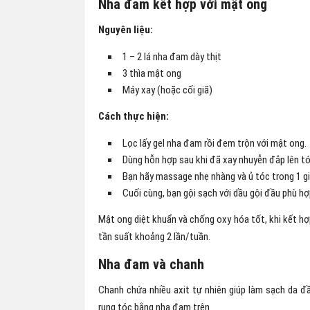
Nha đam kết hợp với mật ong
Nguyên liệu:
1 – 2 lá nha đam dày thịt
3 thìa mật ong
Máy xay (hoặc cối giã)
Cách thực hiện:
Lọc lấy gel nha đam rồi đem trộn với mật ong.
Dùng hỗn hợp sau khi đã xay nhuyễn đắp lên tó
Bạn hãy massage nhẹ nhàng và ủ tóc trong 1 g
Cuối cùng, bạn gội sạch với dầu gội đầu phù hợ
Mật ong diệt khuẩn và chống oxy hóa tốt, khi kết hợ
tần suất khoảng 2 lần/tuần.
Nha đam và chanh
Chanh chứa nhiều axit tự nhiên giúp làm sạch da đ
rụng tóc bằng nha đam trên.