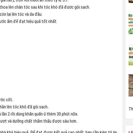
iã nát), trộn với muối ăn theo tỷ lệ 5:1.
thoa lên chân tóc sau khi tóc khô đã được gội sạch.
òn lại lên tóc và da đầu.
nước ấm để đạt hiệu quả tốt nhất.
ước cốt.
hần lên tóc khô đã gội sạch.
Th
 lần 2 rồi dùng khăn quấn ủ thêm 30 phút nữa.
ượt và dưỡng chất thẩm thấu được sâu hơn.
 nhà khá hiệu quả. Để đạt được kết quả cao nhất, bạn cần kiên trì áp