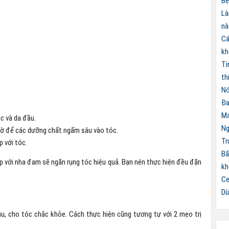
Bệ
Là
nà
Cá
kh
Ti
th
Nó
Đa
Má
c và da đầu.
Ng
iờ để các dưỡng chất ngấm sâu vào tóc.
Tr
p với tóc.
Bấ
p với nha đam sẽ ngăn rụng tóc hiệu quả. Bạn nên thực hiện đều đặn
kh
Ce
Dù
ầu, cho tóc chắc khỏe. Cách thực hiện cũng tương tự với 2 mẹo trị