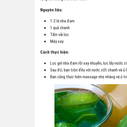
Nguyên liệu:
1-2 lá nha đam
1 quả chanh
Tấm vải lọc
Máy xay
Cách thực hiện:
Lọc gel nha đam rồi xay nhuyễn, lọc lấy nước c
Sau đó, bạn trộn đều với nước cốt chanh và ủ l
Bạn cũng thực hiện massage nhẹ nhàng và ủ trong