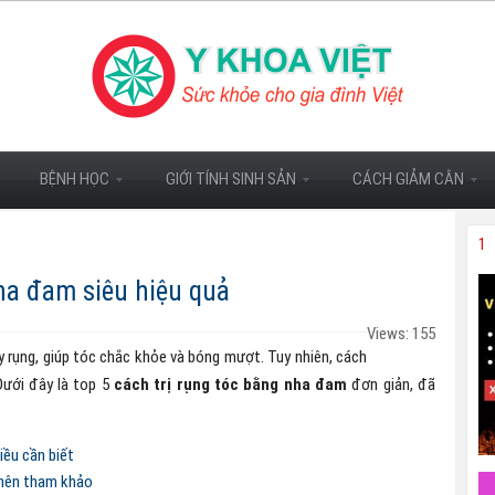
BỆNH HỌC
GIỚI TÍNH SINH SẢN
CÁCH GIẢM CÂN
1
nha đam siêu hiệu quả
Views: 155
 rụng, giúp tóc chắc khỏe và bóng mượt. Tuy nhiên, cách
Dưới đây là top 5
cách trị rụng tóc bằng nha đam
đơn giản, đã
ều cần biết
 nên tham khảo