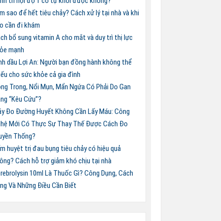
nh trĩ nội độ 1 có tự khỏi được không?
m sao để hết tiêu chảy? Cách xử lý tại nhà và khi
o cần đi khám
ch bổ sung vitamin A cho mắt và duy trì thị lực
ỏe mạnh
nh dầu Lợi An: Người bạn đồng hành không thể
iếu cho sức khỏe cả gia đình
ng Trong, Nổi Mụn, Mẩn Ngứa Có Phải Do Gan
ng “Kêu Cứu”?
y Đo Đường Huyết Không Cần Lấy Máu: Công
hệ Mới Có Thực Sự Thay Thế Được Cách Đo
uyền Thống?
m huyệt trị đau bụng tiêu chảy có hiệu quả
ông? Cách hỗ trợ giảm khó chịu tại nhà
rebrolysin 10ml Là Thuốc Gì? Công Dụng, Cách
ng Và Những Điều Cần Biết