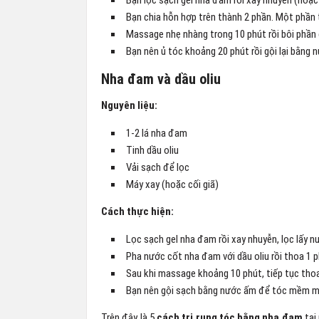
Bạn lọc sạch gel nha đam rồi xay nhuyễn (hoặc g
Bạn chia hỗn hợp trên thành 2 phần. Một phần 
Massage nhẹ nhàng trong 10 phút rồi bôi phần c
Bạn nên ủ tóc khoảng 20 phút rồi gội lại bằng 
Nha đam và dầu oliu
Nguyên liệu:
1-2 lá nha đam
Tinh dầu oliu
Vải sạch để lọc
Máy xay (hoặc cối giã)
Cách thực hiện:
Lọc sạch gel nha đam rồi xay nhuyễn, lọc lấy n
Pha nước cốt nha đam với dầu oliu rồi thoa 1 p
Sau khi massage khoảng 10 phút, tiếp tục thoa
Bạn nên gội sạch bằng nước ấm để tóc mềm m
Trên đây là 5
cách trị rụng tóc bằng nha đam
tại