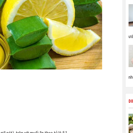
ướ
nh
D