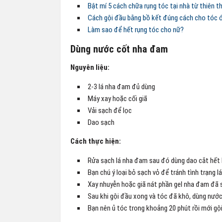
Bật mí 5 cách chữa rụng tóc tại nhà từ thiên th
Cách gội đầu bằng bồ kết đúng cách cho tóc ó
Làm sao để hết rụng tóc cho nữ?
Dùng nước cốt nha đam
Nguyên liệu:
2-3 lá nha đam đủ dùng
Máy xay hoặc cối giã
Vải sạch để lọc
Dao sạch
Cách thực hiện:
Rửa sạch lá nha đam sau đó dùng dao cắt hết 
Bạn chú ý loại bỏ sạch vỏ để tránh tình trạng 
Xay nhuyễn hoặc giã nát phần gel nha đam đã s
Sau khi gội đầu xong và tóc đã khô, dùng nướ
Bạn nên ủ tóc trong khoảng 20 phút rồi mới gội