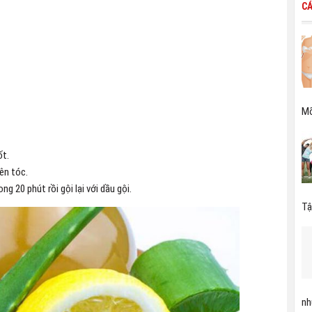
CÁ
Mỡ
ốt.
ên tóc.
 20 phút rồi gội lại với dầu gội.
Tậ
nh