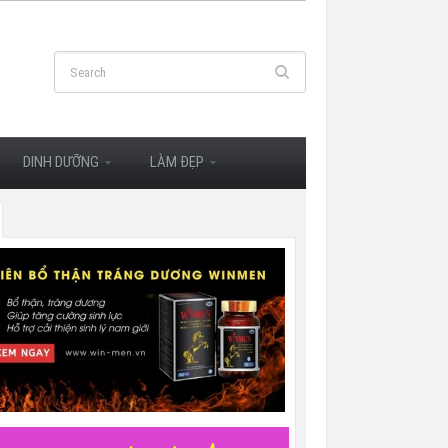
DINH DƯỠNG
LÀM ĐẸP