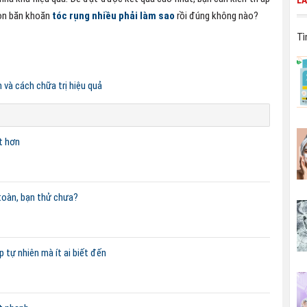
L
còn băn khoăn
tóc rụng nhiều phải làm sao
rồi đúng không nào?
Tì
 và cách chữa trị hiệu quả
t hơn
 toàn, bạn thử chưa?
 tự nhiên mà ít ai biết đến