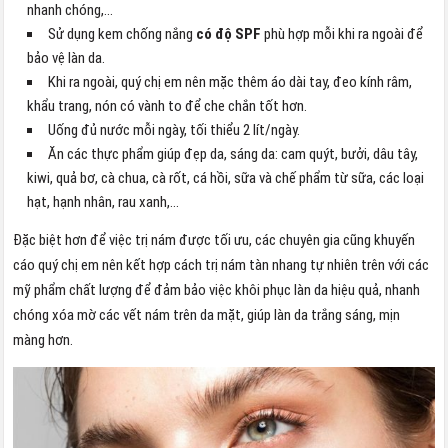
nhanh chóng,…
Sử dụng kem chống nắng
có độ SPF
phù hợp mỗi khi ra ngoài để
bảo vệ làn da.
Khi ra ngoài, quý chị em nên mặc thêm áo dài tay, đeo kính râm,
khẩu trang, nón có vành to để che chắn tốt hơn.
Uống đủ nước mỗi ngày, tối thiểu 2 lít/ngày.
Ăn các thực phẩm giúp đẹp da, sáng da: cam quýt, bưởi, dâu tây,
kiwi, quả bơ, cà chua, cà rốt, cá hồi, sữa và chế phẩm từ sữa, các loại
hạt, hạnh nhân, rau xanh,…
Đặc biệt hơn để việc trị nám được tối ưu, các chuyên gia cũng khuyến
cáo quý chị em nên kết hợp cách trị nám tàn nhang tự nhiên trên với các
mỹ phẩm chất lượng để đảm bảo việc khôi phục làn da hiệu quả, nhanh
chóng xóa mờ các vết nám trên da mặt, giúp làn da trắng sáng, mịn
màng hơn.