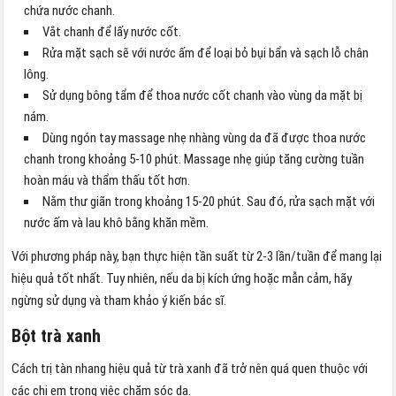
chứa nước chanh.
Vắt chanh để lấy nước cốt.
Rửa mặt sạch sẽ với nước ấm để loại bỏ bụi bẩn và sạch lỗ chân
lông.
Sử dụng bông tẩm để thoa nước cốt chanh vào vùng da mặt bị
nám.
Dùng ngón tay massage nhẹ nhàng vùng da đã được thoa nước
chanh trong khoảng 5-10 phút. Massage nhẹ giúp tăng cường tuần
hoàn máu và thẩm thấu tốt hơn.
Nằm thư giãn trong khoảng 15-20 phút. Sau đó, rửa sạch mặt với
nước ấm và lau khô bằng khăn mềm.
Với phương pháp này, bạn thực hiện tần suất từ 2-3 lần/tuần để mang lại
hiệu quả tốt nhất. Tuy nhiên, nếu da bị kích ứng hoặc mẫn cảm, hãy
ngừng sử dụng và tham khảo ý kiến bác sĩ.
Bột trà xanh
Cách trị tàn nhang hiệu quả từ trà xanh đã trở nên quá quen thuộc với
các chị em trong việc chăm sóc da.