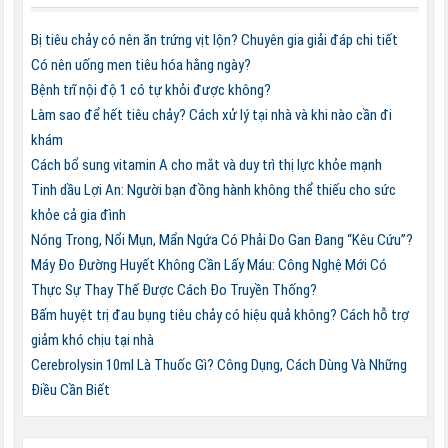
Bị tiêu chảy có nên ăn trứng vịt lộn? Chuyên gia giải đáp chi tiết
Có nên uống men tiêu hóa hằng ngày?
Bệnh trĩ nội độ 1 có tự khỏi được không?
Làm sao để hết tiêu chảy? Cách xử lý tại nhà và khi nào cần đi
khám
Cách bổ sung vitamin A cho mắt và duy trì thị lực khỏe mạnh
Tinh dầu Lợi An: Người bạn đồng hành không thể thiếu cho sức
khỏe cả gia đình
Nóng Trong, Nổi Mụn, Mẩn Ngứa Có Phải Do Gan Đang “Kêu Cứu”?
Máy Đo Đường Huyết Không Cần Lấy Máu: Công Nghệ Mới Có
Thực Sự Thay Thế Được Cách Đo Truyền Thống?
Bấm huyệt trị đau bụng tiêu chảy có hiệu quả không? Cách hỗ trợ
giảm khó chịu tại nhà
Cerebrolysin 10ml Là Thuốc Gì? Công Dụng, Cách Dùng Và Những
Điều Cần Biết