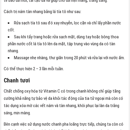
tế bào da mới, tái tạo da và giúp cho da mịn màng, trắng sáng.
Cách trị nám tàn nhang bằng lá tía tô như sau:
Rửa sạch tía tô sau đó xay nhuyễn, lọc cặn và chỉ lấy phần nước
cốt.
Sau khi tẩy trang hoặc rửa sạch mặt, dùng tay hoặc bông thoa
phần nước cốt lá tía tô lên da mặt, tập trung vào vùng da có tàn
nhang.
Massage nhẹ nhàng, thư giãn trong 20 phút và rửa lại với nước ấm.
Có thể thực hiện 2 – 3 lần mỗi tuần.
Chanh tươi
Chất chống oxy hóa từ Vitamin C có trong chanh không chỉ giúp tăng
cường khả năng tự bảo vệ da khỏi tác động của tia tử ngoại mà còn có
tác dụng xóa mờ các vết nám và tàn nhang, khôi phục lại làn da trắng
sáng, mịn màng.
Bên cạnh việc sử dụng nước chanh pha loãng trực tiếp, chúng ta còn có