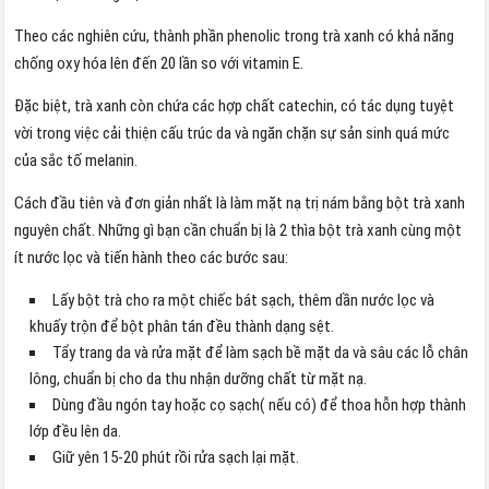
Theo các nghiên cứu, thành phần phenolic trong trà xanh có khả năng
chống oxy hóa lên đến 20 lần so với vitamin E.
Đặc biệt, trà xanh còn chứa các hợp chất catechin, có tác dụng tuyệt
vời trong việc cải thiện cấu trúc da và ngăn chặn sự sản sinh quá mức
của sắc tố melanin.
Cách đầu tiên và đơn giản nhất là làm mặt nạ trị nám bằng bột trà xanh
nguyên chất. Những gì bạn cần chuẩn bị là 2 thìa bột trà xanh cùng một
ít nước lọc và tiến hành theo các bước sau:
Lấy bột trà cho ra một chiếc bát sạch, thêm dần nước lọc và
khuấy trộn để bột phân tán đều thành dạng sệt.
Tẩy trang da và rửa mặt để làm sạch bề mặt da và sâu các lỗ chân
lông, chuẩn bị cho da thu nhận dưỡng chất từ mặt nạ.
Dùng đầu ngón tay hoặc cọ sạch( nếu có) để thoa hỗn hợp thành
lớp đều lên da.
Giữ yên 15-20 phút rồi rửa sạch lại mặt.