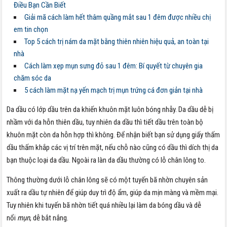
Điều Bạn Cần Biết
Giải mã cách làm hết thâm quầng mắt sau 1 đêm được nhiều chị
em tin chọn
Top 5 cách trị nám da mặt bằng thiên nhiên hiệu quả, an toàn tại
nhà
Cách làm xẹp mụn sưng đỏ sau 1 đêm: Bí quyết từ chuyên gia
chăm sóc da
5 cách làm mặt nạ yến mạch trị mụn trứng cá​ đơn giản tại nhà
Da dầu có lớp dầu trên da khiến khuôn mặt luôn bóng nhẫy. Da dầu dễ bị
nhầm với da hỗn thiên dầu, tuy nhiên da dầu thì tiết dầu trên toàn bộ
khuôn mặt còn da hỗn hợp thì không. Để nhận biết bạn sử dụng giấy thấm
dầu thấm khắp các vị trí trên mặt, nếu chỗ nào cũng có dầu thì dích thị da
bạn thuộc loại da dầu. Ngoài ra làn da dầu thường có lỗ chân lông to.
Thông thường dưới lỗ chân lông sẽ có một tuyến bã nhờn chuyên sản
xuất ra dầu tự nhiên để giúp duy trì độ ẩm, giúp da mịn màng và mềm mại.
Tuy nhiên khi tuyến bã nhờn tiết quá nhiều lại làm da bóng dầu và dễ
nổi
mụn
, dễ bắt nắng.