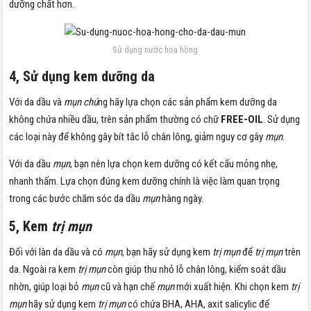
dưỡng chất hơn.
Sử dụng nước hoa hồng
4, Sử dụng kem dưỡng da
Với da dầu và
mụn
chú
ng hãy lựa chọn các sản phẩm kem dưỡng da
không chứa nhiều dầu, trên sản phẩm thường có chữ
FREE-OIL
. Sử dụng
các loại này để không gây bít tắc lỗ chân lông, giảm nguy cơ gây
mụn
.
Với da dầu
mụn
, bạn nên lựa chọn kem dưỡng có kết cấu mỏng nhẹ,
nhanh thấm. Lựa chọn đúng kem dưỡng chính là việc làm quan trọng
trong các bước chăm sóc da dầu
mụn
hàng ngày.
5, Kem
trị mụn
Đối với làn da dầu và có
mụn
, bạn hãy sử dụng kem
trị mụn
để
trị mụn
trên
da. Ngoài ra kem
trị mụn
còn giúp thu nhỏ lỗ chân lông, kiểm soát dầu
nhờn, giúp loại bỏ
mụn
cũ và hạn chế
mụn
mới xuất hiện. Khi chọn kem
trị
mụn
hãy sử dụng kem
trị mụn
có chứa BHA, AHA, axit salicylic để