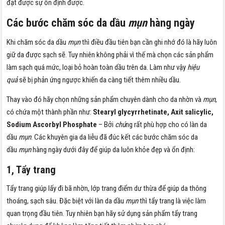
đạt được sự ổn định được.
Các bước chăm sóc da dầu
mụn
hàng ngày
Khi chăm sóc da dầu
mụn
thì điều đầu tiên bạn cần ghi nhớ đó là hãy luôn
giữ da được sạch sẽ. Tuy nhiên không phải vì thế mà chọn các sản phẩm
làm sạch quá mức, loại bỏ hoàn toàn dầu trên da. Làm như vậy
hiệu
quả
sẽ bị phản ứng ngược khiến da càng tiết thêm nhiều dầu.
Thay vào đó hãy chọn những sản phẩm chuyên dành cho da nhờn và
mụn
,
có chứa một thành phần như:
Stearyl glycyrrhetinate, Axit salicylic,
Sodium Ascorbyl Phosphate
– Bởi
chú
ng rất phù hợp cho có làn da
dầu
mụn
. Các khuyên gia da liễu đã đúc kết các bước chăm sóc da
dầu
mụn
hàng ngày dưới đây để giúp da luôn khỏe đẹp và ổn định:
1, Tẩy trang
Tẩy trang giúp lấy đi bã nhờn, lớp trang điểm dư thừa để giúp da thông
thoáng, sạch sâu. Đặc biệt với làn da dầu
mụn
thì tẩy trang là việc làm
quan trọng đầu tiên. Tuy nhiên bạn hãy sử dụng sản phẩm tẩy trang