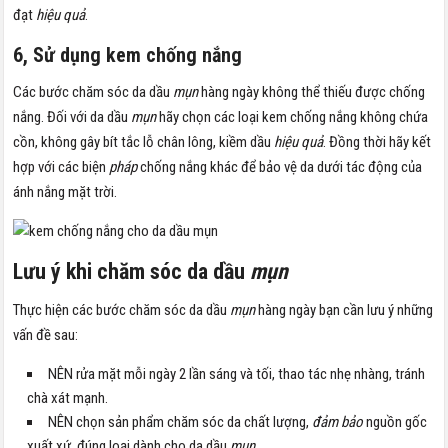
đạt
hiệu quả
.
6, Sử dụng kem chống nắng
Các bước chăm sóc da dầu
mụn
hàng ngày không thể thiếu được chống
nắng. Đối với da dầu
mụn
hãy chọn các loại kem chống nắng không chứa
cồn, không gây bít tắc lỗ chân lông, kiềm dầu
hiệu quả
. Đồng thời hãy kết
hợp với các biện
pháp
chống nắng khác để bảo vệ da dưới tác động của
ánh nắng mặt trời.
Lưu ý khi chăm sóc da dầu
mụn
Thực hiện các bước chăm sóc da dầu
mụn
hàng ngày bạn cần lưu ý những
vấn đề sau:
NÊN rửa mặt mỗi ngày 2 lần sáng và tối, thao tác nhẹ nhàng, tránh
chà xát mạnh.
NÊN chọn sản phẩm chăm sóc da chất lượng,
đảm bảo
nguồn gốc
xuất xứ, đúng loại dành cho da dầu
mụn
.