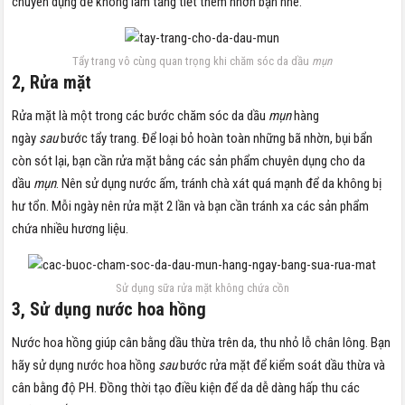
chuyên dụng để không làm tăng tiết thêm nhờn bạn nhé.
Tẩy trang vô cùng quan trọng khi chăm sóc da dầu
mụn
2, Rửa mặt
Rửa mặt là một trong các bước chăm sóc da dầu
mụn
hàng
ngày
sau
bước tẩy trang. Để loại bỏ hoàn toàn những bã nhờn, bụi bẩn
còn sót lại, bạn cần rửa mặt bằng các sản phẩm chuyên dụng cho da
dầu
mụn
. Nên sử dụng nước ấm, tránh chà xát quá mạnh để da không bị
hư tổn. Mỗi ngày nên rửa mặt 2 lần và bạn cần tránh xa các sản phẩm
chứa nhiều hương liệu.
Sử dụng sữa rửa mặt không chứa cồn
3, Sử dụng nước hoa hồng
Nước hoa hồng giúp cân bằng dầu thừa trên da, thu nhỏ lỗ chân lông. Bạn
hãy sử dụng nước hoa hồng
sau
bước rửa mặt để kiểm soát dầu thừa và
cân bằng độ PH. Đồng thời tạo điều kiện để da dễ dàng hấp thu các