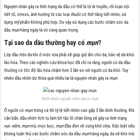
Nguyên nhân gây ra tình trạng da dầu có thể là từ di truyền, rối loạn nội
tiết tố, stress, ảnh hưởng từ các loại
thuốc
có thể tăng tiết nhờn, sử
dụng
mỹ
phẩm không phù hợp. Do vậy sử dụng các bước chăm sóc da
dầu
mụn
hàng ngày là vô cùng quan trọng.
Tại sao da dầu thường hay có
mụn
?
Lớp dầu trên da khi ở mức vừa phải sẽ giúp giữ ẩm cho da, bảo vệ da khỏi
lão hóa. Theo các nghiên cứu khoa học đã chỉ ra rằng, người có da dầu
thường có tốc độ lão hóa chậm hơn 3 lần so với người có da khô. Tuy
nhiên dầu nhờn dư thừa quá nhiều lại là nguyên nhân gây ra
mụn
.
Điểm danh nguyên nhân gây ra
mụn
Ở người có
mụn
trứng cá thì tỷ lệ tiết nhờn cao gấp 3 lần bình thường. Khi
cặn bẩn, dầu nhờn tích tụ làm bít tắc lỗ chân lông sẽ gây ra tình trạng
vụn
viêm
,
mụn
mủ, mọc bọc,
mụn
đầu đen vô cùng khó chịu. Đặc biệt nếu
không tuân thủ các bước chăm sóc da dầu
mụn
hàng ngày, da sẽ khó mà