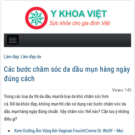
Làm đẹp
,
Làm đẹp da
Các bước chăm sóc da dầu mụn hàng ngày
đúng cách
Views: 145
Trong các loại da thì da dầu
mụn
là loại da khó chăm sóc hơn
cả. Để da khỏe đẹp, không
mụn
thì cần sử dụng các bước chăm sóc da
dầu
mụn
hàng ngày đúng chuẩn. Vậy chăm sóc thế nào? Cần lưu ý những
điều gì?
Kem Dưỡng Ẩm Vùng Kín Vagisan FeuchtCreme Dr. Wolff – Mọi