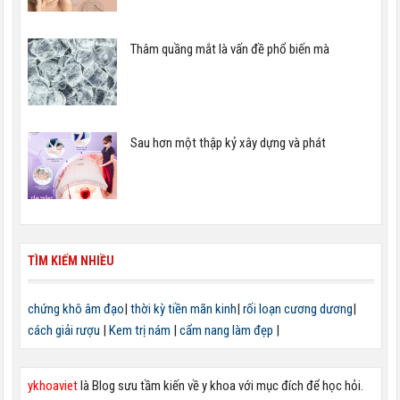
Thâm quầng mắt là vấn đề phổ biến mà
Sau hơn một thập kỷ xây dựng và phát
TÌM KIẾM NHIỀU
chứng khô âm đạo
|
thời kỳ tiền mãn kinh
|
rối loạn cương dương
|
cách giải rượu
|
Kem trị nám
|
cẩm nang làm đẹp
|
ykhoaviet
là Blog sưu tầm kiến về y khoa với mục đích để học hỏi.