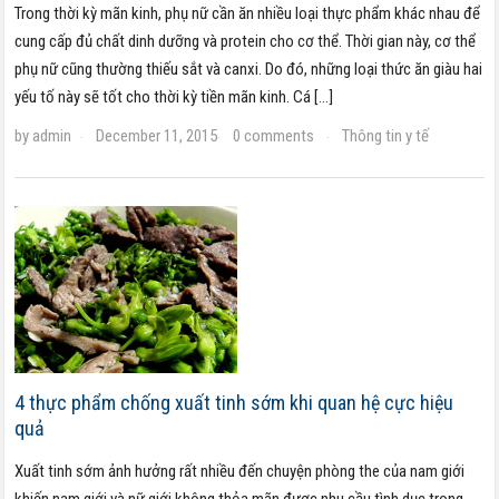
Trong thời kỳ mãn kinh, phụ nữ cần ăn nhiều loại thực phẩm khác nhau để
cung cấp đủ chất dinh dưỡng và protein cho cơ thể. Thời gian này, cơ thể
phụ nữ cũng thường thiếu sắt và canxi. Do đó, những loại thức ăn giàu hai
yếu tố này sẽ tốt cho thời kỳ tiền mãn kinh. Cá […]
by
admin
December 11, 2015
0 comments
Thông tin y tế
·
·
·
4 thực phẩm chống xuất tinh sớm khi quan hệ cực hiệu
quả
Xuất tinh sớm ảnh hưởng rất nhiều đến chuyện phòng the của nam giới
khiến nam giới và nữ giới không thỏa mãn được nhu cầu tình dục trong