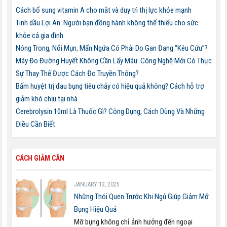
Cách bổ sung vitamin A cho mắt và duy trì thị lực khỏe mạnh
Tinh dầu Lợi An: Người bạn đồng hành không thể thiếu cho sức
khỏe cả gia đình
Nóng Trong, Nổi Mụn, Mẩn Ngứa Có Phải Do Gan Đang “Kêu Cứu”?
Máy Đo Đường Huyết Không Cần Lấy Máu: Công Nghệ Mới Có Thực
Sự Thay Thế Được Cách Đo Truyền Thống?
Bấm huyệt trị đau bụng tiêu chảy có hiệu quả không? Cách hỗ trợ
giảm khó chịu tại nhà
Cerebrolysin 10ml Là Thuốc Gì? Công Dụng, Cách Dùng Và Những
Điều Cần Biết
CÁCH GIẢM CÂN
JANUARY 13, 2025
Những Thói Quen Trước Khi Ngủ Giúp Giảm Mỡ
Bụng Hiệu Quả
Mỡ bụng không chỉ ảnh hưởng đến ngoại