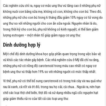
Các nghiên cứu chỉ ra, nguy cơ mắc ung thư vú tăng cao ở những phụ nữ
không nuôi con bằng sữa mẹ, không có con, không cho con bú. Theo đó,
những phụ nữ cho con bú trong 6 tháng đầu giảm 10% nguy cơ tử vong do
ung thư so với những người cho con ăn sữa ngoài. Nguyên nhân là do,
trong thời kỳ cho con bú, phụ nữ không có kinh nguyệt, vì thế làm giảm
lượng estrogen – một nhân tố giúp giảm nguy cơ ung thư.
Dinh dưỡng hợp lý
Một chế độ dinh dưỡng khoa học góp phần quan trọng trong việc bảo vệ
vú khỏi các tác nhân gây bệnh. Các nhà nghiên cứu ở Mỹ đã chỉ ra rằng,
những phụ nữ có nồng độ carotenoid trong máu cao nhất có nguy cơ
bệnh ung thư vú thấp hơn 19% so với những người có mức thấp nhất.
Vì thế, phụ nữ có thể bổ sung carotenoid có trong trái cây và rau quả như
rau lá xanh, cà rốt và ớt đỏ; trong rau họ cải; cà chua… Ngoài ra, nên hạn
chế các loại thịt chế biến, thịt đỏ và sử dụng nhiều ngũ cốc nguyên hạt
giúp giảm thiểu rủi ro của tất cả các loại ung thư.