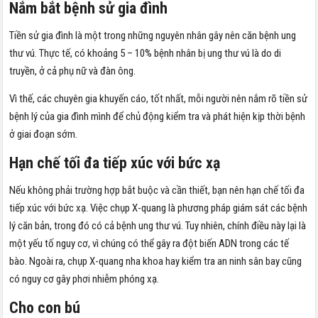
Nắm bắt bệnh sử gia đình
Tiền sử gia đình là một trong những nguyên nhân gây nên căn bệnh ung
thư vú. Thực tế, có khoảng 5 – 10% bệnh nhân bị ung thư vú là do di
truyền, ở cả phụ nữ và đàn ông.
Vì thế, các chuyên gia khuyến cáo, tốt nhất, mỗi người nên nắm rõ tiền sử
bệnh lý của gia đình mình để chủ động kiểm tra và phát hiện kịp thời bệnh
ở giai đoạn sớm.
Hạn chế tối đa tiếp xúc với bức xạ
Nếu không phải trường hợp bắt buộc và cần thiết, bạn nên hạn chế tối đa
tiếp xúc với bức xạ. Việc chụp X-quang là phương pháp giám sát các bệnh
lý căn bản, trong đó có cả bệnh ung thư vú. Tuy nhiên, chính điều này lại là
một yếu tố nguy cơ, vì chúng có thể gây ra đột biến ADN trong các tế
bào. Ngoài ra, chụp X-quang nha khoa hay kiểm tra an ninh sân bay cũng
có nguy cơ gây phơi nhiễm phóng xạ.
Cho con bú