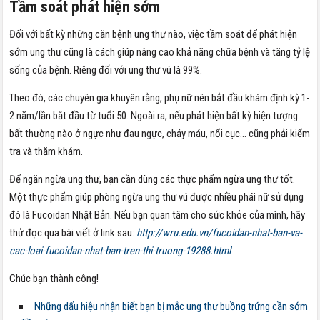
Tầm soát phát hiện sớm
Đối với bất kỳ những căn bệnh ung thư nào, việc tầm soát để phát hiện
sớm ung thư cũng là cách giúp nâng cao khả năng chữa bệnh và tăng tỷ lệ
sống của bệnh. Riêng đối với ung thư vú là 99%.
Theo đó, các chuyên gia khuyên rằng, phụ nữ nên bắt đầu khám định kỳ 1-
2 năm/lần bắt đầu từ tuổi 50. Ngoài ra, nếu phát hiện bất kỳ hiện tượng
bất thường nào ở ngực như đau ngực, chảy máu, nổi cục… cũng phải kiểm
tra và thăm khám.
Để ngăn ngừa ung thư, bạn cần dùng các thực phẩm ngừa ung thư tốt.
Một thực phẩm giúp phòng ngừa ung thư vú được nhiều phái nữ sử dụng
đó là Fucoidan Nhật Bản. Nếu bạn quan tâm cho sức khỏe của mình, hãy
thử đọc qua bài viết ở link sau:
http://wru.edu.vn/fucoidan-nhat-ban-va-
cac-loai-fucoidan-nhat-ban-tren-thi-truong-19288.html
Chúc bạn thành công!
Những dấu hiệu nhận biết bạn bị mắc ung thư buồng trứng cần sớm