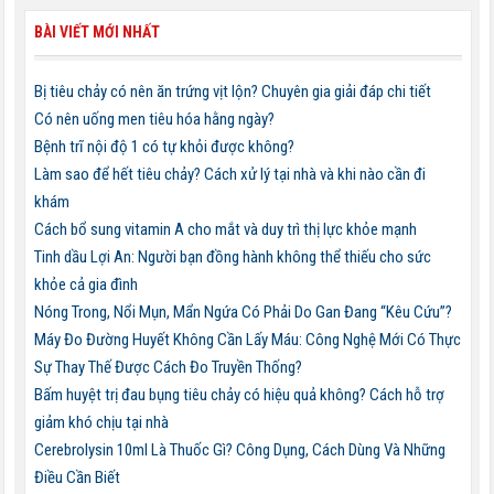
BÀI VIẾT MỚI NHẤT
Bị tiêu chảy có nên ăn trứng vịt lộn? Chuyên gia giải đáp chi tiết
Có nên uống men tiêu hóa hằng ngày?
Bệnh trĩ nội độ 1 có tự khỏi được không?
Làm sao để hết tiêu chảy? Cách xử lý tại nhà và khi nào cần đi
khám
Cách bổ sung vitamin A cho mắt và duy trì thị lực khỏe mạnh
Tinh dầu Lợi An: Người bạn đồng hành không thể thiếu cho sức
khỏe cả gia đình
Nóng Trong, Nổi Mụn, Mẩn Ngứa Có Phải Do Gan Đang “Kêu Cứu”?
Máy Đo Đường Huyết Không Cần Lấy Máu: Công Nghệ Mới Có Thực
Sự Thay Thế Được Cách Đo Truyền Thống?
Bấm huyệt trị đau bụng tiêu chảy có hiệu quả không? Cách hỗ trợ
giảm khó chịu tại nhà
Cerebrolysin 10ml Là Thuốc Gì? Công Dụng, Cách Dùng Và Những
Điều Cần Biết