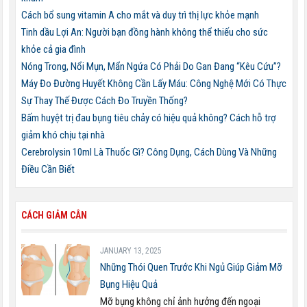
Cách bổ sung vitamin A cho mắt và duy trì thị lực khỏe mạnh
Tinh dầu Lợi An: Người bạn đồng hành không thể thiếu cho sức
khỏe cả gia đình
Nóng Trong, Nổi Mụn, Mẩn Ngứa Có Phải Do Gan Đang “Kêu Cứu”?
Máy Đo Đường Huyết Không Cần Lấy Máu: Công Nghệ Mới Có Thực
Sự Thay Thế Được Cách Đo Truyền Thống?
Bấm huyệt trị đau bụng tiêu chảy có hiệu quả không? Cách hỗ trợ
giảm khó chịu tại nhà
Cerebrolysin 10ml Là Thuốc Gì? Công Dụng, Cách Dùng Và Những
Điều Cần Biết
CÁCH GIẢM CÂN
JANUARY 13, 2025
Những Thói Quen Trước Khi Ngủ Giúp Giảm Mỡ
Bụng Hiệu Quả
Mỡ bụng không chỉ ảnh hưởng đến ngoại