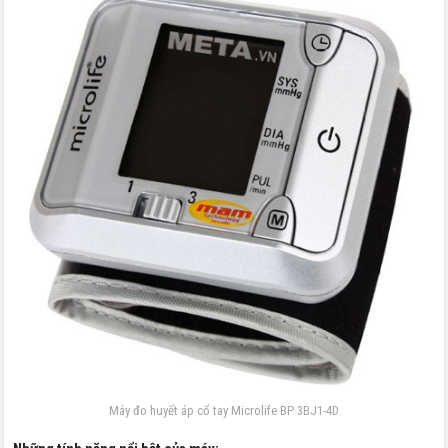
Máy đo huyết áp cổ tay Microlife BP 3BJ1-4D