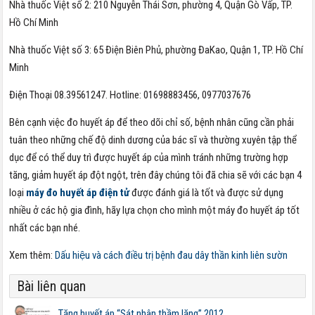
Nhà thuốc Việt số 2: 210 Nguyễn Thái Sơn, phường 4, Quận Gò Vấp, TP.
Hồ Chí Minh
Nhà thuốc Việt số 3: 65 Điện Biên Phủ, phường ĐaKao, Quận 1, TP. Hồ Chí
Minh
Điện Thoại 08.39561247. Hotline: 01698883456, 0977037676
Bên cạnh việc đo huyết áp để theo dõi chỉ số, bệnh nhân cũng cần phải
tuân theo những chế độ dinh dương của bác sĩ và thường xuyên tập thể
dục để có thể duy trì được huyết áp của mình tránh những trường hợp
tăng, giảm huyết áp đột ngột, trên đây chúng tôi đã chia sẽ với các bạn 4
loại
máy đo huyết áp điện tử
được đánh giá là tốt và được sử dụng
nhiều ở các hộ gia đình, hãy lựa chọn cho mình một máy đo huyết áp tốt
nhất các bạn nhé.
Xem thêm:
Dấu hiệu và cách điều trị bệnh đau dây thần kinh liên sườn
Bài liên quan
Tăng huyết áp “Sát nhân thầm lặng” 2012