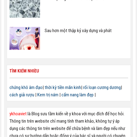
Sau hơn một thập kỷ xây dựng và phát
TÌM KIẾM NHIỀU
chứng khô âm đạo
|
thời kỳ tiền mãn kinh
|
rối loạn cương dương
|
cách giải rượu
|
Kem trị nám
|
cẩm nang làm đẹp
|
ykhoaviet
là Blog sưu tầm kiến về y khoa với mục đích để học hỏi.
Thông tin trên website chỉ mang tính tham khảo, không tự ý áp
dụng các thông tin trên website để chữa bệnh và làm đẹp nếu như
chưa có sự hướng dẫn hoặc đống ý của bác sĩ và người có chuyên