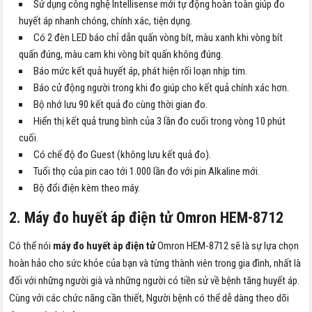
Sử dụng công nghệ Intellisense mới tự động hoàn toàn giúp đo
huyết áp nhanh chóng, chính xác, tiện dụng.
Có 2 đèn LED báo chỉ dẫn quấn vòng bít, màu xanh khi vòng bít
quấn đúng, màu cam khi vòng bít quấn không đúng.
Báo mức kết quả huyết áp, phát hiện rối loạn nhịp tim.
Báo cử động người trong khi đo giúp cho kết quả chính xác hơn.
Bộ nhớ lưu 90 kết quả đo cùng thời gian đo.
Hiển thị kết quả trung bình của 3 lần đo cuối trong vòng 10 phút
cuối.
Có chế độ đo Guest (không lưu kết quả đo).
Tuổi thọ của pin cao tới 1.000 lần đo với pin Alkaline mới.
Bộ đổi điện kèm theo máy.
2. Máy đo huyết áp điện tử Omron HEM-8712
Có thể nói
máy đo huyết áp điện tử
Omron HEM-8712 sẽ là sự lựa chọn
hoàn hảo cho sức khỏe của bạn và từng thành viên trong gia đình, nhất là
đối với những người già và những người có tiền sử về bệnh tăng huyết áp.
Cùng với các chức năng cần thiết, Người bệnh có thể dễ dàng theo dõi