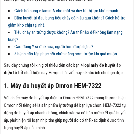
Cách bổ sung vitamin A cho mắt và duy trì thị lực khỏe mạnh
Bấm huyệt trị đau bụng tiêu chảy có hiệu quả không? Cách hỗ trợ
giảm khó chịu tại nhà
Tiêu chảy ăn trứng được không? Ăn thế nào để không làm nặng
bụng?
Cao đẳng Y sĩ đa khoa, người học được lợi gì?
3 bệnh cần tập phục hồi chức năng sớm trước khi quá muộn
Sau đây chúng tôi xin giới thiệu đến các bạn 4 loại
máy đo huyết áp
điện tử
tốt nhất hiện nay. Hi vọng bài viết này sẽ hữu ích cho bạn đọc.
1. M
áy đo huyết áp Omron HEM-7322
Với chiếc máy đo huyết áp điện tử
Omron HEM-7322 mang thương hiệu
Omron nổi tiếng sẽ là sản phẩm lý tưởng để bạn lựa chọn. HEM-7322 tự
động đo huyết áp nhanh chóng, chính xác và có báo mức kết quả huyết
áp, phát hiện rối loạn nhịp tim giúp người đo có thể xác định được tình
trạng huyết áp của mình.