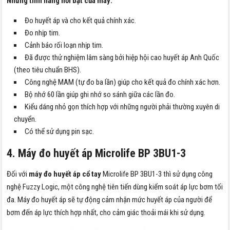
Những tính năng nổi bật của máy:
Đo huyết áp và cho kết quả chính xác.
Đo nhịp tim.
Cảnh báo rối loạn nhịp tim.
Đã được thử nghiệm lâm sàng bởi hiệp hội cao huyết áp Anh Quốc
(theo tiêu chuẩn BHS).
Công nghệ MAM (tự đo ba lần) giúp cho kết quả đo chính xác hơn.
Bộ nhớ 60 lần giúp ghi nhớ so sánh giữa các lần đo.
Kiểu dáng nhỏ gọn thích hợp với những người phải thường xuyên di
chuyển.
Có thể sử dụng pin sạc.
4. Máy đo huyết áp Microlife BP 3BU1-3
Đối với
máy đo huyết áp cổ tay
Microlife BP 3BU1-3 thì sử dụng công
nghệ Fuzzy Logic, một công nghệ tiên tiến dùng kiểm soát áp lực bơm tối
đa. Máy đo huyết áp sẽ tự động cảm nhận mức huyết áp của người để
bơm đến áp lực thích hợp nhất, cho cảm giác thoải mái khi sử dụng.