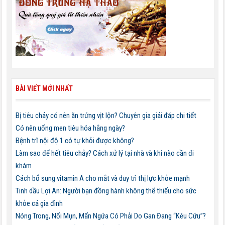
BÀI VIẾT MỚI NHẤT
Bị tiêu chảy có nên ăn trứng vịt lộn? Chuyên gia giải đáp chi tiết
Có nên uống men tiêu hóa hằng ngày?
Bệnh trĩ nội độ 1 có tự khỏi được không?
Làm sao để hết tiêu chảy? Cách xử lý tại nhà và khi nào cần đi
khám
Cách bổ sung vitamin A cho mắt và duy trì thị lực khỏe mạnh
Tinh dầu Lợi An: Người bạn đồng hành không thể thiếu cho sức
khỏe cả gia đình
Nóng Trong, Nổi Mụn, Mẩn Ngứa Có Phải Do Gan Đang “Kêu Cứu”?