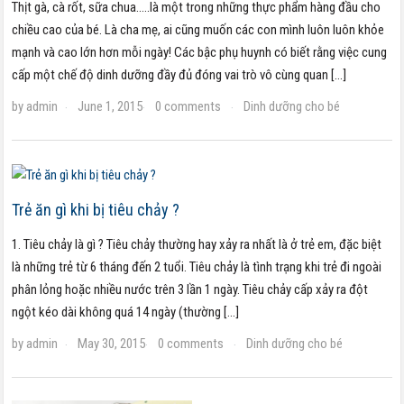
Thịt gà, cà rốt, sữa chua…..là một trong những thực phẩm hàng đầu cho
chiều cao của bé. Là cha mẹ, ai cũng muốn các con mình luôn luôn khỏe
mạnh và cao lớn hơn mỗi ngày! Các bậc phụ huynh có biết rằng việc cung
cấp một chế độ dinh dưỡng đầy đủ đóng vai trò vô cùng quan […]
by
admin
June 1, 2015
0 comments
Dinh dưỡng cho bé
·
·
·
Trẻ ăn gì khi bị tiêu chảy ?
1. Tiêu chảy là gì ? Tiêu chảy thường hay xảy ra nhất là ở trẻ em, đặc biệt
là những trẻ từ 6 tháng đến 2 tuổi. Tiêu chảy là tình trạng khi trẻ đi ngoài
phân lỏng hoặc nhiều nước trên 3 lần 1 ngày. Tiêu chảy cấp xảy ra đột
ngột kéo dài không quá 14 ngày (thường […]
by
admin
May 30, 2015
0 comments
Dinh dưỡng cho bé
·
·
·