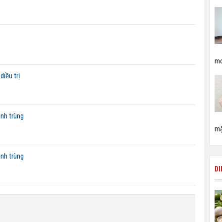
mo
iều trị
inh trùng
mặ
inh trùng
D