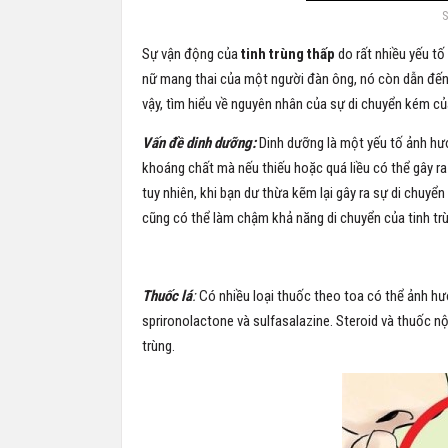
S
Sự vận động của
tinh trùng thấp
do rất nhiều yếu tố
nữ mang thai của một người đàn ông, nó còn dẫn đến 
vậy, tìm hiểu về nguyên nhân của sự di chuyển kém củ
Vấn đề dinh dưỡng:
Dinh dưỡng là một yếu tố ảnh hưở
khoáng chất mà nếu thiếu hoặc quá liều có thể gây ra 
tuy nhiên, khi bạn dư thừa kẽm lại gây ra sự di chuyển 
cũng có thể làm chậm khả năng di chuyển của tinh tr
Thuốc lá
:
Có nhiều loại thuốc theo toa có thể ảnh hư
sprironolactone và sulfasalazine. Steroid và thuốc n
trùng.