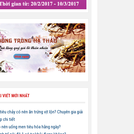
I VIẾT MỚI NHẤT
 tiêu chảy có nên ăn trứng vịt lộn? Chuyên gia giải
p chi tiết
 nên uống men tiêu hóa hằng ngày?