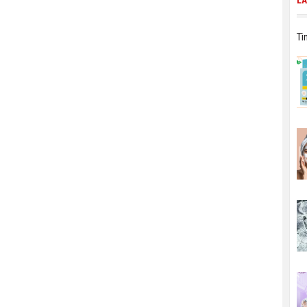
LÀ
Tì