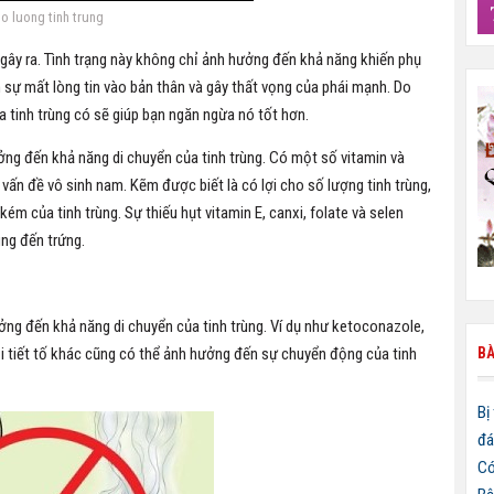
o luong tinh trung
 gây ra. Tình trạng này không chỉ ảnh hưởng đến khả năng khiến phụ
sự mất lòng tin vào bản thân và gây thất vọng của phái mạnh. Do
a tinh trùng có sẽ giúp bạn ngăn ngừa nó tốt hơn.
ng đến khả năng di chuyển của tinh trùng. Có một số vitamin và
vấn đề vô sinh nam. Kẽm được biết là có lợi cho số lượng tinh trùng,
kém của tinh trùng. Sự thiếu hụt vitamin E, canxi, folate và selen
ùng đến trứng.
ởng đến khả năng di chuyển của tinh trùng. Ví dụ như ketoconazole,
BÀ
ội tiết tố khác cũng có thể ảnh hưởng đến sự chuyển động của tinh
Bị
đá
Có