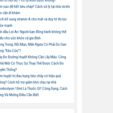
nh trĩ nội độ 1 có tự khỏi được không?
m sao để hết tiêu chảy? Cách xử lý tại nhà và khi
o cần đi khám
ch bổ sung vitamin A cho mắt và duy trì thị lực
ỏe mạnh
nh dầu Lợi An: Người bạn đồng hành không thể
iếu cho sức khỏe cả gia đình
ng Trong, Nổi Mụn, Mẩn Ngứa Có Phải Do Gan
ng “Kêu Cứu”?
y Đo Đường Huyết Không Cần Lấy Máu: Công
hệ Mới Có Thực Sự Thay Thế Được Cách Đo
uyền Thống?
m huyệt trị đau bụng tiêu chảy có hiệu quả
ông? Cách hỗ trợ giảm khó chịu tại nhà
rebrolysin 10ml Là Thuốc Gì? Công Dụng, Cách
ng Và Những Điều Cần Biết