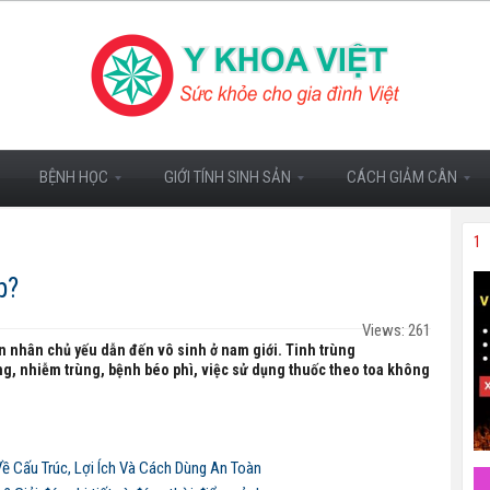
BỆNH HỌC
GIỚI TÍNH SINH SẢN
CÁCH GIẢM CÂN
1
p?
Views: 261
 nhân chủ yếu dẫn đến vô sinh ở nam giới.
Tinh trùng
ng, nhiễm trùng, bệnh béo phì, việc sử dụng thuốc theo toa không
ề Cấu Trúc, Lợi Ích Và Cách Dùng An Toàn