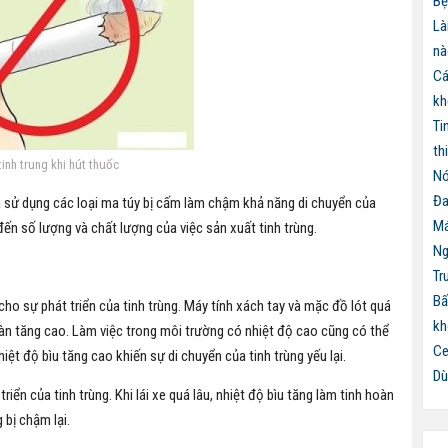
Bệ
Là
nà
Cá
kh
Ti
th
tinh trung khi hút thuốc
Nó
Đa
à sử dụng các loại ma túy bị cấm làm chậm khả năng di chuyển của
Má
ến số lượng và chất lượng của việc sản xuất tinh trùng.
Ng
Tr
Bấ
cho sự phát triển của tinh trùng. Máy tính xách tay và mặc đồ lót quá
kh
oàn tăng cao. Làm việc trong môi trường có nhiệt độ cao cũng có thể
Ce
iệt độ bìu tăng cao khiến sự di chuyển của tinh trùng yếu lại.
Dù
triển của tinh trùng. Khi lái xe quá lâu, nhiệt độ bìu tăng làm tinh hoàn
 bị chậm lại.