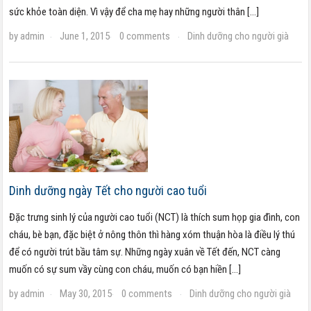
sức khỏe toàn diện. Vì vậy để cha mẹ hay những người thân […]
by
admin
June 1, 2015
0 comments
Dinh dưỡng cho người già
·
·
·
Dinh dưỡng ngày Tết cho người cao tuổi
Đặc trưng sinh lý của người cao tuổi (NCT) là thích sum họp gia đình, con
cháu, bè bạn, đặc biệt ở nông thôn thì hàng xóm thuận hòa là điều lý thú
để có người trút bầu tâm sự. Những ngày xuân về Tết đến, NCT càng
muốn có sự sum vầy cùng con cháu, muốn có bạn hiền […]
by
admin
May 30, 2015
0 comments
Dinh dưỡng cho người già
·
·
·