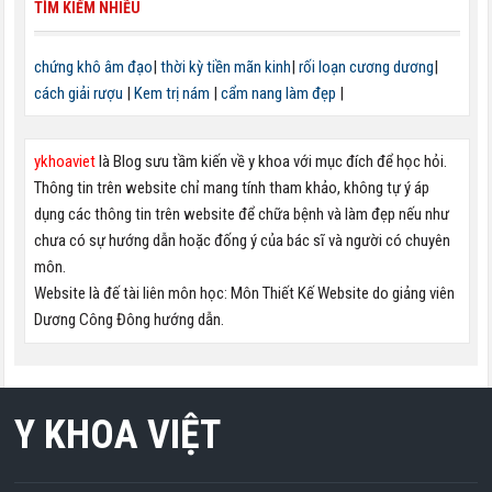
TÌM KIẾM NHIỀU
chứng khô âm đạo
|
thời kỳ tiền mãn kinh
|
rối loạn cương dương
|
cách giải rượu
|
Kem trị nám
|
cẩm nang làm đẹp
|
ykhoaviet
là Blog sưu tầm kiến về y khoa với mục đích để học hỏi.
Thông tin trên website chỉ mang tính tham khảo, không tự ý áp
dụng các thông tin trên website để chữa bệnh và làm đẹp nếu như
chưa có sự hướng dẫn hoặc đống ý của bác sĩ và người có chuyên
môn.
Website là đế tài liên môn học: Môn Thiết Kế Website do giảng viên
Dương Công Đông hướng dẫn.
Y KHOA VIỆT