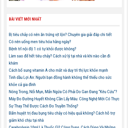
BÀI VIẾT MỚI NHẤT
Bị tiêu chảy có nên ăn trứng vịt lộn? Chuyên gia giải đáp chi tiết
Có nên uống men tiêu hóa hằng ngày?
Bệnh trĩ nội độ 1 có tự khỏi được không?
Làm sao để hết tiêu chảy? Cách xử lý tại nhà và khi nào cần đi
khám
Cách bổ sung vitamin A cho mắt và duy trì thị lực khỏe mạnh
Tinh dầu Lợi An: Người bạn đồng hành không thể thiếu cho sức
khỏe cả gia đình
Nóng Trong, Nổi Mụn, Mẩn Ngứa Có Phải Do Gan Đang “Kêu Cứu”?
Máy Đo Đường Huyết Không Cần Lấy Máu: Công Nghệ Mới Có Thực
Sự Thay Thế Được Cách Đo Truyền Thống?
Bấm huyệt trị đau bụng tiêu chảy có hiệu quả không? Cách hỗ trợ
giảm khó chịu tại nhà
Cerebrolysin 10ml Là Thuốc Gì? Công Dụng, Cách Dùng Và Những