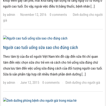
khớp viêm gây tàn phế, mất khả năng vận động và tăng nguy cơ tử vong ở
người cao tuổi. Do vậy, ngoài việc điều trị bằng thuốc, bệnh nhân […]
by
admin
November 12, 2016
0 comments
Dinh dưỡng cho người
·
·
·
già
Người cao tuổi uống sữa sao cho đúng cách
Theo tâm lý của đa số người Việt Nam khi đề cập đến sữa thì chỉ quan
tâm đến việc chọn sữa cho trẻ em và cách cho trẻ uống sữa đúng chứ
chưa lưu tâm đến việc uống sữa đúng cách của đối tượng người cao tuổi.
Sữa là sản phẩm tập hợp rất nhiều thành phần dinh dưỡng […]
by
admin
June 12, 2015
0 comments
Dinh dưỡng cho người già
·
·
·