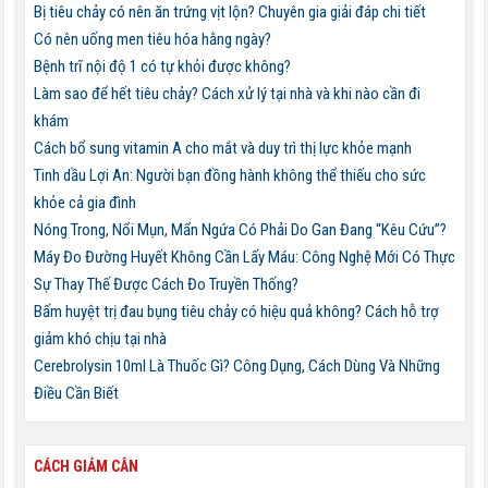
Bị tiêu chảy có nên ăn trứng vịt lộn? Chuyên gia giải đáp chi tiết
Có nên uống men tiêu hóa hằng ngày?
Bệnh trĩ nội độ 1 có tự khỏi được không?
Làm sao để hết tiêu chảy? Cách xử lý tại nhà và khi nào cần đi
khám
Cách bổ sung vitamin A cho mắt và duy trì thị lực khỏe mạnh
Tinh dầu Lợi An: Người bạn đồng hành không thể thiếu cho sức
khỏe cả gia đình
Nóng Trong, Nổi Mụn, Mẩn Ngứa Có Phải Do Gan Đang “Kêu Cứu”?
Máy Đo Đường Huyết Không Cần Lấy Máu: Công Nghệ Mới Có Thực
Sự Thay Thế Được Cách Đo Truyền Thống?
Bấm huyệt trị đau bụng tiêu chảy có hiệu quả không? Cách hỗ trợ
giảm khó chịu tại nhà
Cerebrolysin 10ml Là Thuốc Gì? Công Dụng, Cách Dùng Và Những
Điều Cần Biết
CÁCH GIẢM CÂN