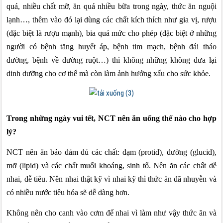
quá, nhiều chất mỡ, ăn quá nhiều bữa trong ngày, thức ăn nguội
lạnh…, thêm vào đó lại dùng các chất kích thích như gia vị, rượu
(đặc biệt là rượu mạnh), bia quá mức cho phép (đặc biệt ở những
người có bệnh tăng huyết áp, bệnh tim mạch, bệnh đái tháo
đường, bệnh về đường ruột…) thì không những không đưa lại
dinh dưỡng cho cơ thể mà còn làm ảnh hưởng xấu cho sức khỏe.
Trong những ngày vui tết, NCT nên ăn uống thế nào cho hợp
lý?
NCT nên ăn bảo đảm đủ các chất: đạm (protid), đường (glucid),
mỡ (lipid) và các chất muối khoáng, sinh tố. Nên ăn các chất dễ
nhai, dễ tiêu. Nên nhai thật kỹ vì nhai kỹ thì thức ăn đã nhuyễn và
có nhiều nước tiêu hóa sẽ dễ dàng hơn.
Không nên cho canh vào cơm để nhai vì làm như vậy thức ăn và