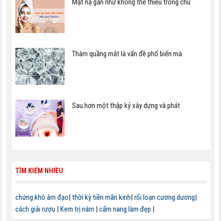
Mặt nạ gần như không thể thiếu trong chu
Thâm quầng mắt là vấn đề phổ biến mà
Sau hơn một thập kỷ xây dựng và phát
TÌM KIẾM NHIỀU
chứng khô âm đạo
|
thời kỳ tiền mãn kinh
|
rối loạn cương dương
|
cách giải rượu
|
Kem trị nám
|
cẩm nang làm đẹp
|