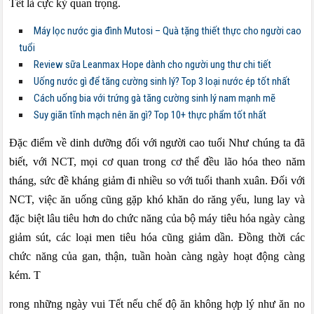
Tết là cực kỳ quan trọng.
Máy lọc nước gia đình Mutosi – Quà tặng thiết thực cho người cao
tuổi
Review sữa Leanmax Hope dành cho người ung thư chi tiết
Uống nước gì để tăng cường sinh lý? Top 3 loại nước ép tốt nhất
Cách uống bia với trứng gà tăng cường sinh lý nam mạnh mẽ
Suy giãn tĩnh mạch nên ăn gì? Top 10+ thực phẩm tốt nhất
Đặc điểm về dinh dưỡng đối với người cao tuổi Như chúng ta đã
biết, với NCT, mọi cơ quan trong cơ thể đều lão hóa theo năm
tháng, sức đề kháng giảm đi nhiều so với tuổi thanh xuân. Đối với
NCT, việc ăn uống cũng gặp khó khăn do răng yếu, lung lay và
đặc biệt lâu tiêu hơn do chức năng của bộ máy tiêu hóa ngày càng
giảm sút, các loại men tiêu hóa cũng giảm dần. Đồng thời các
chức năng của gan, thận, tuần hoàn càng ngày hoạt động càng
kém. T
rong những ngày vui Tết nếu chế độ ăn không hợp lý như ăn no