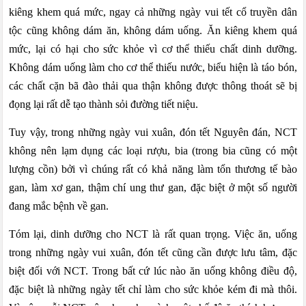
kiêng khem quá mức, ngay cả những ngày vui tết cổ truyền dân
tộc cũng không dám ăn, không dám uống. Ăn kiêng khem quá
mức, lại có hại cho sức khỏe vì cơ thể thiếu chất dinh dưỡng.
Không dám uống làm cho cơ thể thiếu nước, biểu hiện là táo bón,
các chất cặn bã đào thải qua thận không được thông thoát sẽ bị
đọng lại rất dễ tạo thành sỏi đường tiết niệu.
Tuy vậy, trong những ngày vui xuân, đón tết Nguyên đán, NCT
không nên lạm dụng các loại rượu, bia (trong bia cũng có một
lượng cồn) bởi vì chúng rất có khả năng làm tổn thương tế bào
gan, làm xơ gan, thậm chí ung thư gan, đặc biệt ở một số người
đang mắc bệnh về gan.
Tóm lại, dinh dưỡng cho NCT là rất quan trọng. Việc ăn, uống
trong những ngày vui xuân, đón tết cũng cần được lưu tâm, đặc
biệt đối với NCT. Trong bất cứ lúc nào ăn uống không điều độ,
đặc biệt là những ngày tết chỉ làm cho sức khỏe kém đi mà thôi.