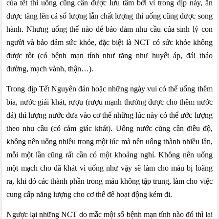
của tết thì uống cũng cần được lưu tâm bởi vì trong dịp này, ăn
được tăng lên cả số lượng lẫn chất lượng thì uống cũng được song
hành. Nhưng uống thế nào để bảo đảm nhu cầu của sinh lý con
người và bảo đảm sức khỏe, đặc biệt là NCT có sức khỏe không
được tốt (có bệnh mạn tính như tăng như huyết áp, đái tháo
đường, mạch vành, thận…).
Trong dịp Tết Nguyên đán hoặc những ngày vui có thể uống thêm
bia, nước giải khát, rượu (rượu mạnh thường được cho thêm nước
đá) thì lượng nước đưa vào cơ thể những lúc này có thể ước lượng
theo nhu cầu (có cảm giác khát). Uống nước cũng cần điều độ,
không nên uống nhiều trong một lúc mà nên uống thành nhiều lần,
mỗi một lần cũng rất cần có một khoảng nghỉ. Không nên uống
một mạch cho đã khát vì uống như vậy sẽ làm cho máu bị loãng
ra, khi đó các thành phần trong máu không tập trung, làm cho việc
cung cấp năng lượng cho cơ thể để hoạt động kém đi.
Ngược lại những NCT do mắc một số bệnh mạn tính nào đó thì lại