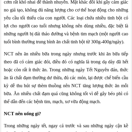
cơm rất khó nhai để thành nhuyễn. Mặt khác đôi khi gây cảm giác
no giả tạo, không đủ năng lượng cho cơ thể hoạt động cho những
yêu cầu tối thiểu của con người. Các loại chứa nhiều tinh bột có
lợi cho người cao tuổi nhưng không nên dùng nhiều, đặc biệt là
những người bị đái tháo đường và bệnh tim mạch (một người cao
tuổi bình thường trung bình ăn chất tinh bột từ 300g-400g/ngày).
NCT nên ăn nhiều bữa trong ngày nhưng trước khi ăn bữa tiếp
theo đã có cảm giác đói, điều đó có nghĩa là trong dạ dày đã hết
hoặc còn rất ít thức ăn. Trong những ngày Tết Nguyên đán, thức
ăn là chất đạm thường dư thừa, đủ các món, lại được chế biến cầu
kỳ dễ thu hút sự thèm thuồng nên NCT tăng lượng thức ăn mỗi
bữa. Ăn nhiều chất đạm quá cũng không tốt vì dễ gây béo phì có
thể dẫn đến các bệnh tim, mạch, xơ vữa động mạch.
NCT nên uống gì?
Trong những ngày tết, ngay cả trước và sau những ngày cận kề