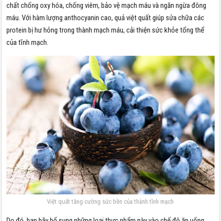
chất chống oxy hóa, chống viêm, bảo vệ mạch máu và ngăn ngừa đông
máu. Với hàm lượng anthocyanin cao, quả việt quất giúp sửa chữa các
protein bị hư hỏng trong thành mạch máu, cải thiện sức khỏe tổng thể
của tĩnh mạch.
Việt quất tăng cường sức bền của thành tĩnh mạch
Do đó, bạn hãy bổ sung những loại thực phẩm này vào chế độ ăn uống