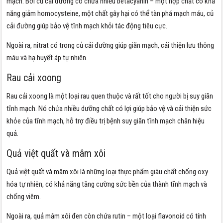
mạch. Bởi củ cải đường có chứa nhiều betacyanin – một hợp chất có khả
năng giảm homocysteine, một chất gây hại có thể tàn phá mạch máu, củ
cải đường giúp bảo vệ tĩnh mạch khỏi tác động tiêu cực.
Ngoài ra, nitrat có trong củ cải đường giúp giãn mạch, cải thiện lưu thông
máu và hạ huyết áp tự nhiên.
Rau cải xoong
Rau cải xoong là một loại rau quen thuộc và rất tốt cho người bị suy giãn
tĩnh mạch. Nó chứa nhiều dưỡng chất có lợi giúp bảo vệ và cải thiện sức
khỏe của tĩnh mạch, hỗ trợ điều trị bệnh suy giãn tĩnh mạch chân hiệu
quả.
Quả việt quất và mâm xôi
Quả việt quất và mâm xôi là những loại thực phẩm giàu chất chống oxy
hóa tự nhiên, có khả năng tăng cường sức bền của thành tĩnh mạch và
chống viêm.
Ngoài ra, quả mâm xôi đen còn chứa rutin – một loại flavonoid có tính