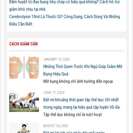
Bấm huyệt trị đau bụng tiêu chảy có hiệu quả không? Cách hỗ trợ
giảm khó chịu tại nhà
Cerebrolysin 10ml Là Thuốc Gì? Công Dụng, Cách Dùng Và Những
Điều Cần Biết
CÁCH GIẢM CÂN
JANUARY 13, 2025
Những Thói Quen Trước Khi Ngủ Giúp Giảm Mỡ
Bụng Hiệu Quả
Mỡ bụng không chỉ ảnh hưởng đến ngoại
JUNE 17, 2024
Bật mí khoảng thời gian tập thể dục tốt nhất
trong ngày, mang lại hiệu quả tập luyện tối đa
Tập thể dục không chỉ là một hoạt
AUGUST 30, 2022
Bật mí lợi ích của nhảy dây mỗi ngày