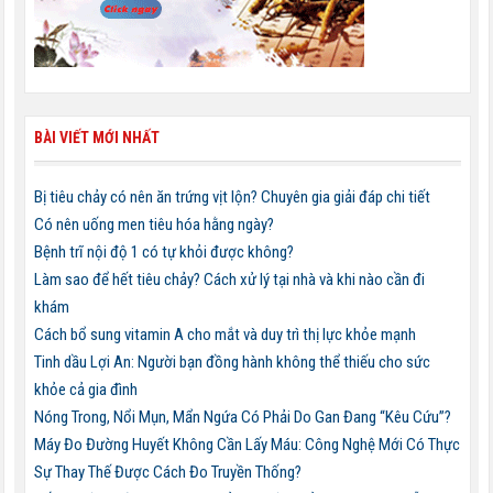
BÀI VIẾT MỚI NHẤT
Bị tiêu chảy có nên ăn trứng vịt lộn? Chuyên gia giải đáp chi tiết
Có nên uống men tiêu hóa hằng ngày?
Bệnh trĩ nội độ 1 có tự khỏi được không?
Làm sao để hết tiêu chảy? Cách xử lý tại nhà và khi nào cần đi
khám
Cách bổ sung vitamin A cho mắt và duy trì thị lực khỏe mạnh
Tinh dầu Lợi An: Người bạn đồng hành không thể thiếu cho sức
khỏe cả gia đình
Nóng Trong, Nổi Mụn, Mẩn Ngứa Có Phải Do Gan Đang “Kêu Cứu”?
Máy Đo Đường Huyết Không Cần Lấy Máu: Công Nghệ Mới Có Thực
Sự Thay Thế Được Cách Đo Truyền Thống?