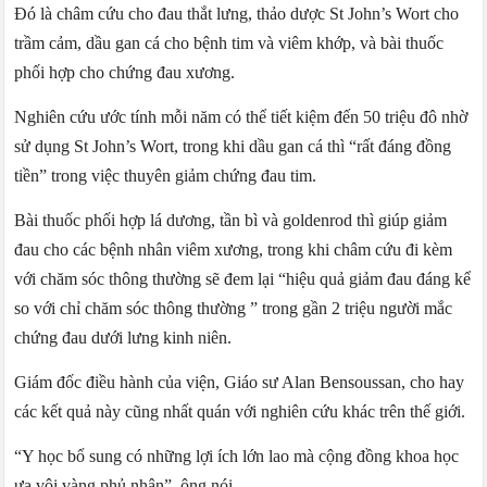
Đó là châm cứu cho đau thắt lưng, thảo dược St John’s Wort cho
trầm cảm, dầu gan cá cho bệnh tim và viêm khớp, và bài thuốc
phối hợp cho chứng đau xương.
Nghiên cứu ước tính mỗi năm có thể tiết kiệm đến 50 triệu đô nhờ
sử dụng St John’s Wort, trong khi dầu gan cá thì “rất đáng đồng
tiền” trong việc thuyên giảm chứng đau tim.
Bài thuốc phối hợp lá dương, tần bì và goldenrod thì giúp giảm
đau cho các bệnh nhân viêm xương, trong khi châm cứu đi kèm
với chăm sóc thông thường sẽ đem lại “hiệu quả giảm đau đáng kể
so với chỉ chăm sóc thông thường ” trong gần 2 triệu người mắc
chứng đau dưới lưng kinh niên.
Giám đốc điều hành của viện, Giáo sư Alan Bensoussan, cho hay
các kết quả này cũng nhất quán với nghiên cứu khác trên thế giới.
“Y học bổ sung có những lợi ích lớn lao mà cộng đồng khoa học
ưa vội vàng phủ nhận”, ông nói.