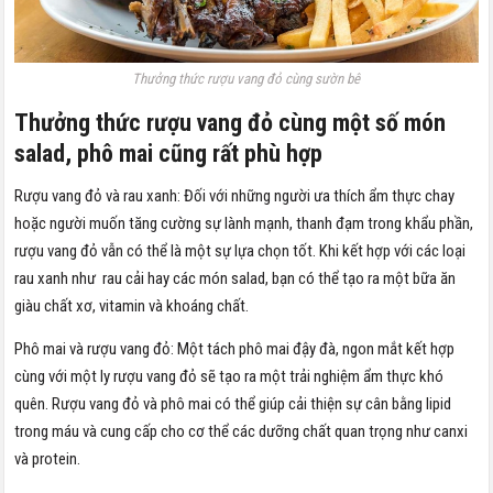
Thưởng thức rượu vang đỏ cùng sườn bê
Thưởng thức rượu vang đỏ cùng một số món
salad, phô mai cũng rất phù hợp
Rượu vang đỏ và rau xanh: Đối với những người ưa thích ẩm thực chay
hoặc người muốn tăng cường sự lành mạnh, thanh đạm trong khẩu phần,
rượu vang đỏ vẫn có thể là một sự lựa chọn tốt. Khi kết hợp với các loại
rau xanh như rau cải hay các món salad, bạn có thể tạo ra một bữa ăn
giàu chất xơ, vitamin và khoáng chất.
Phô mai và rượu vang đỏ: Một tách phô mai đậy đà, ngon mắt kết hợp
cùng với một ly rượu vang đỏ sẽ tạo ra một trải nghiệm ẩm thực khó
quên. Rượu vang đỏ và phô mai có thể giúp cải thiện sự cân bằng lipid
trong máu và cung cấp cho cơ thể các dưỡng chất quan trọng như canxi
và protein.