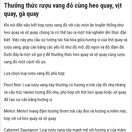
Thưởng thức rượu vang đỏ cùng heo quay, vịt
quay, gà quay
Khi nói đến việc kết hợp rượu vang đỏ với các món ăn truyền thống như
heo quay và vịt quay, chúng ta có thể tạo ra một trải nghiệm ẩm thực đặc
biệt. Việc này yêu cầu sự tương tác hài hòa giữa hương vị của thịt quay và
rượu vang, giúp cân bằng các yếu tố như độ mỡ, độ ngon và độ đậm đà.
Dưới đây là một số gợi ý để thưởng thức heo quay và vịt quay cùng rượu
vang đỏ một cách tối ưu:
Lựa chọn loại rượu vang đỏ phù hợp:
Pinot Noir: Loại rượu vang này thường có hương vị trái cây đỏ nhẹ nhàng
và cấu trúc tannin tương đối nhẹ, phù hợp với thịt heo quay hoặc vịt quay
để tạo sự cân bằng hương vị.
Merlot: Merlot mang đậm hương thơm trái cây đen và hương vị mềm mịn,
hợp với cả heo quay và vịt quay.
Cabernet Sauvignon: Loại rượu vang này mạnh mẽ với hương vị của mâm