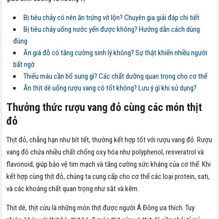
Bị tiêu chảy có nên ăn trứng vịt lộn? Chuyên gia giải đáp chi tiết
Bị tiêu chảy uống nước yến được không? Hướng dẫn cách dùng
đúng
Ăn giá đỗ có tăng cường sinh lý không? Sự thật khiến nhiều người
bất ngờ
Thiếu máu cần bổ sung gì? Các chất dưỡng quan trọng cho cơ thể
Ăn thịt dê uống rượu vang có tốt không? Lưu ý gì khi sử dụng?
Thưởng thức rượu vang đỏ cùng các món thịt
đỏ
Thịt đỏ, chẳng hạn như bít tết, thường kết hợp tốt với rượu vang đỏ. Rượu
vang đỏ chứa nhiều chất chống oxy hóa như polyphenol, resveratrol và
flavonoid, giúp bảo vệ tim mạch và tăng cường sức kháng của cơ thể. Khi
kết hợp cùng thịt đỏ, chúng ta cung cấp cho cơ thể các loại protein, sati,
và các khoáng chất quan trọng như sắt và kẽm.
Thịt dê, thịt cừu là những món thịt được người Á Đông ưa thích. Tuy