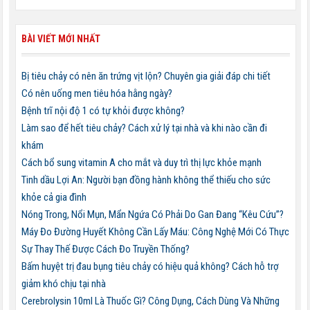
BÀI VIẾT MỚI NHẤT
Bị tiêu chảy có nên ăn trứng vịt lộn? Chuyên gia giải đáp chi tiết
Có nên uống men tiêu hóa hằng ngày?
Bệnh trĩ nội độ 1 có tự khỏi được không?
Làm sao để hết tiêu chảy? Cách xử lý tại nhà và khi nào cần đi
khám
Cách bổ sung vitamin A cho mắt và duy trì thị lực khỏe mạnh
Tinh dầu Lợi An: Người bạn đồng hành không thể thiếu cho sức
khỏe cả gia đình
Nóng Trong, Nổi Mụn, Mẩn Ngứa Có Phải Do Gan Đang “Kêu Cứu”?
Máy Đo Đường Huyết Không Cần Lấy Máu: Công Nghệ Mới Có Thực
Sự Thay Thế Được Cách Đo Truyền Thống?
Bấm huyệt trị đau bụng tiêu chảy có hiệu quả không? Cách hỗ trợ
giảm khó chịu tại nhà
Cerebrolysin 10ml Là Thuốc Gì? Công Dụng, Cách Dùng Và Những