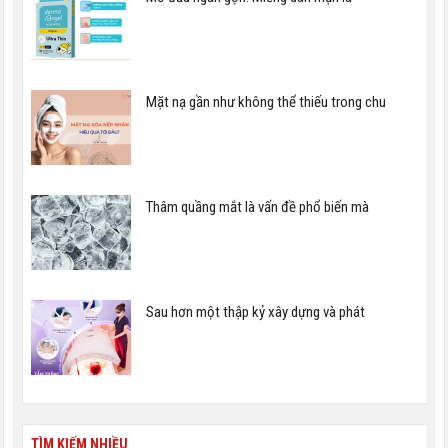
Mặt nạ gần như không thể thiếu trong chu
Thâm quầng mắt là vấn đề phổ biến mà
Sau hơn một thập kỷ xây dựng và phát
TÌM KIẾM NHIỀU