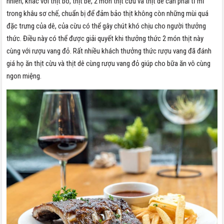
nhiên, khác với thịt bò, thịt bê, 2 món thịt cừu và thịt dê cần phải tỉ mỉ
trong khâu sơ chế, chuẩn bị để đảm bảo thịt không còn những mùi quá
đặc trưng của dê, của cừu có thể gây chút khó chịu cho người thưởng
thức. Điều này có thể được giải quyết khi thưởng thức 2 món thịt này
cùng với rượu vang đỏ. Rất nhiều khách thưởng thức rượu vang đã đánh
giá họ ăn thịt cừu và thịt dê cùng rượu vang đỏ giúp cho bữa ăn vô cùng
ngon miệng.