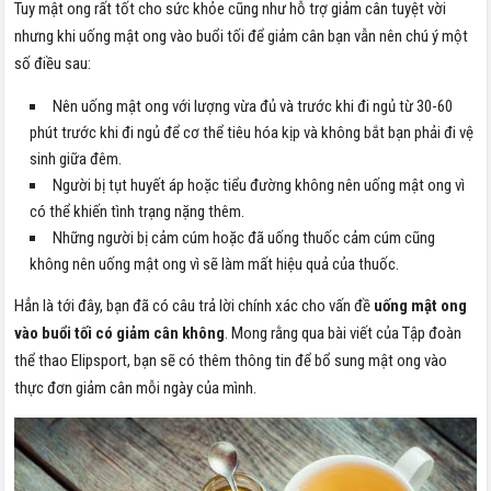
Tuy mật ong rất tốt cho sức khỏe cũng như hỗ trợ giảm cân tuyệt vời
nhưng khi uống mật ong vào buổi tối để giảm cân bạn vẫn nên chú ý một
số điều sau:
Nên uống mật ong với lượng vừa đủ và trước khi đi ngủ từ 30-60
phút trước khi đi ngủ để cơ thể tiêu hóa kịp và không bắt bạn phải đi vệ
sinh giữa đêm.
Người bị tụt huyết áp hoặc tiểu đường không nên uống mật ong vì
có thể khiến tình trạng nặng thêm.
Những người bị cảm cúm hoặc đã uống thuốc cảm cúm cũng
không nên uống mật ong vì sẽ làm mất hiệu quả của thuốc.
Hẳn là tới đây, bạn đã có câu trả lời chính xác cho vấn đề
uống mật ong
vào buổi tối có giảm cân không
. Mong rằng qua bài viết của Tập đoàn
thể thao Elipsport, bạn sẽ có thêm thông tin để bổ sung mật ong vào
thực đơn giảm cân mỗi ngày của mình.