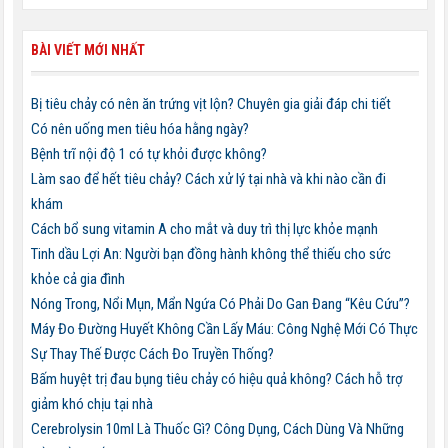
BÀI VIẾT MỚI NHẤT
Bị tiêu chảy có nên ăn trứng vịt lộn? Chuyên gia giải đáp chi tiết
Có nên uống men tiêu hóa hằng ngày?
Bệnh trĩ nội độ 1 có tự khỏi được không?
Làm sao để hết tiêu chảy? Cách xử lý tại nhà và khi nào cần đi
khám
Cách bổ sung vitamin A cho mắt và duy trì thị lực khỏe mạnh
Tinh dầu Lợi An: Người bạn đồng hành không thể thiếu cho sức
khỏe cả gia đình
Nóng Trong, Nổi Mụn, Mẩn Ngứa Có Phải Do Gan Đang “Kêu Cứu”?
Máy Đo Đường Huyết Không Cần Lấy Máu: Công Nghệ Mới Có Thực
Sự Thay Thế Được Cách Đo Truyền Thống?
Bấm huyệt trị đau bụng tiêu chảy có hiệu quả không? Cách hỗ trợ
giảm khó chịu tại nhà
Cerebrolysin 10ml Là Thuốc Gì? Công Dụng, Cách Dùng Và Những