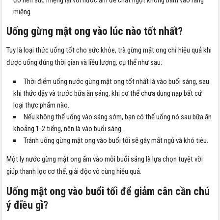
đó nên súc miệng lại với nước ấm để chất ngọt không bám vào răng
miệng.
Uống gừng mật ong vào lúc nào tốt nhất?
Tuy là loại thức uống tốt cho sức khỏe, trà gừng mật ong chỉ hiệu quả khi
được uống đúng thời gian và liều lượng, cụ thể như sau:
Thời điểm uống nước gừng mật ong tốt nhất là vào buổi sáng, sau
khi thức dậy và trước bữa ăn sáng, khi cơ thể chưa dung nạp bất cứ
loại thực phẩm nào.
Nếu không thể uống vào sáng sớm, bạn có thể uống nó sau bữa ăn
khoảng 1-2 tiếng, nên là vào buổi sáng.
Tránh uống gừng mật ong vào buổi tối sẽ gây mất ngủ và khó tiêu.
Một ly nước gừng mật ong ấm vào mỗi buổi sáng là lựa chọn tuyệt vời
giúp thanh lọc cơ thể, giải độc vô cùng hiệu quả.
Uống mật ong vào buổi tối để giảm cân cần chú
ý điều gì?