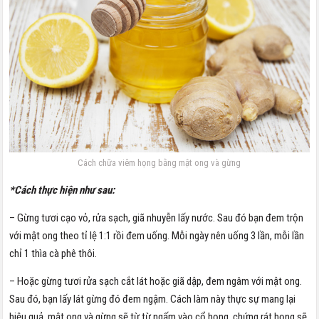
Cách chữa viêm họng bằng mật ong và gừng
*Cách thực hiện như sau:
– Gừng tươi cạo vỏ, rửa sạch, giã nhuyễn lấy nước. Sau đó bạn đem trộn
với mật ong theo tỉ lệ 1:1 rồi đem uống. Mỗi ngày nên uống 3 lần, mỗi lần
chỉ 1 thìa cà phê thôi.
– Hoặc gừng tươi rửa sạch cắt lát hoặc giã dập, đem ngâm với mật ong.
Sau đó, bạn lấy lát gừng đó đem ngậm. Cách làm này thực sự mang lại
hiệu quả, mật ong và gừng sẽ từ từ ngấm vào cổ họng, chứng rát họng sẽ