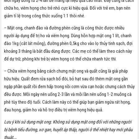
Mỗi ngày uống từ 2-4 lần để mang lại hiệu quả cao nhất. Đây cũng là cách
chữa ho, viêm họng cho trẻ nhỏ cực kì hiệu quả. Đối với trẻ em, bạn nên
giảm tỉ lệ trong công thức xuống 1:1 thôi nhé.
– Mật ong, chanh đào và đường phèn cũng là công thức được nhiều
người áp dụng để trị ho và viêm họng. Dùng hỗn hợp mật ong 1 lít, chanh
đào 1kg (cắt lát mỏng), đường phèn 0,5kg cho vào lọ thủy tinh sạch, đợi
khoảng 3 tháng là bắt đầu dùng được. Các mẹ có thể làm theo cách này
để dự trữ, phòng khi trẻ bị viêm họng có thể chữa nhanh tức thì.
– Chữa viêm họng bằng cách chưng mật ong và quất cũng là giải pháp
hữu hiệu. Quất đem rửa sạch bổ đôi, bỏ hạt sau đó thêm mật ong gần
ngập phần quất rồi đem hấp trong nồi cơm vừa cạn hoặc chưng cách thủy
đều được. Mỗi ngày nên uống 2-3 lần và mỗi lần nên uống 1-2 muỗng cà
phê tùy theo độ tuổi. Cách làm này có thể giúp bạn giảm ngứa rát họng,
đau họng, giảm ho và hỗ trợ điều trị viêm họng hiệu quả.
Lưu ý khi sử dụng mật ong: Không sử dụng mật ong đối với những người
bị bệnh tiểu đường, xơ gan, huyết áp thấp, người ở thể nhiệt hay mới phẫu
thuật,…