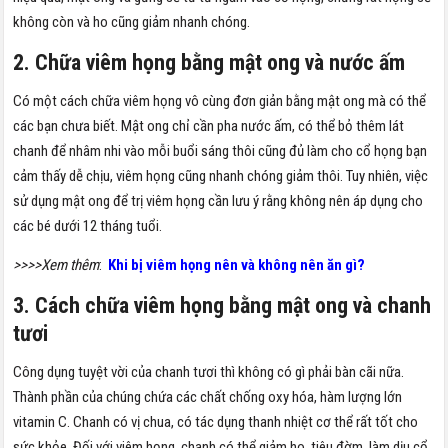
không còn và ho cũng giảm nhanh chóng.
2. Chữa viêm họng bằng mật ong và nước ấm
Có một cách chữa viêm họng vô cùng đơn giản bằng mật ong mà có thể
các bạn chưa biết. Mật ong chỉ cần pha nước ấm, có thể bỏ thêm lát
chanh để nhâm nhi vào mỗi buổi sáng thôi cũng đủ làm cho cổ họng bạn
cảm thấy dễ chịu, viêm họng cũng nhanh chóng giảm thôi. Tuy nhiên, việc
sử dụng mật ong để trị viêm họng cần lưu ý rằng không nên áp dụng cho
các bé dưới 12 tháng tuổi.
>>>>Xem thêm
:
Khi bị viêm họng nên và không nên ăn gì?
3. Cách chữa viêm họng bằng mật ong và chanh
tươi
Công dụng tuyệt vời của chanh tươi thì không có gì phải bàn cãi nữa.
Thành phần của chúng chứa các chất chống oxy hóa, hàm lượng lớn
vitamin C. Chanh có vị chua, có tác dụng thanh nhiệt cơ thể rất tốt cho
sức khỏe. Đối với viêm họng, chanh có thể giảm ho, tiêu đờm, làm dịu cổ