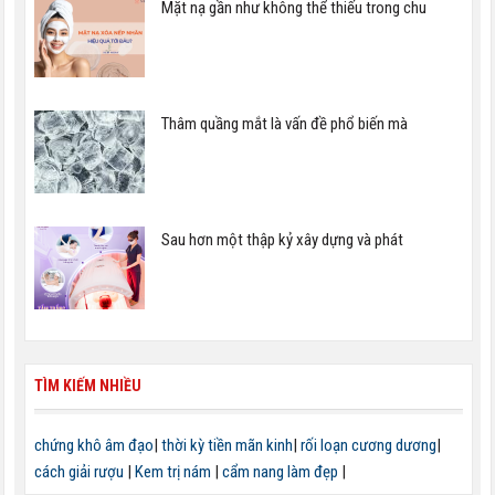
Mặt nạ gần như không thể thiếu trong chu
Thâm quầng mắt là vấn đề phổ biến mà
Sau hơn một thập kỷ xây dựng và phát
TÌM KIẾM NHIỀU
chứng khô âm đạo
|
thời kỳ tiền mãn kinh
|
rối loạn cương dương
|
cách giải rượu
|
Kem trị nám
|
cẩm nang làm đẹp
|