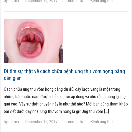
by
admin
December 16, 2017
0 comments
Bệnh ung thư
·
·
·
Đi tìm sự thật về cách chữa bệnh ung thư vòm họng bằng
dân gian
Cách chữa ung thư vòm họng bằng đu đủ, cây lược vàng là một trong
những bài thuốc nam được nhiều người áp dụng và cho rằng mang lại hiệu
quả cao. Vậy sự thật chuyện này là như thế nào? Mời bạn cùng tham khảo
bài viết dưới đây nhé! Ung thư vòm họng là gì? Ung thư vòm […]
by
admin
December 16, 2017
0 comments
Bệnh ung thư
·
·
·