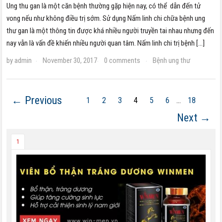
Ung thu gan là một căn bệnh thường gặp hiện nay, có thể dẫn đến tử
vong nếu như không điều trị sớm. Sử dụng Nấm linh chi chữa bệnh ung
thư gan là một thông tin được khá nhiều người truyền tai nhau nhưng đến
nay vẫn là vấn đề khiến nhiều người quan tâm. Nấm linh chi trị bệnh […]
by
admin
November 30, 2017
0 comments
Bệnh ung thư
·
·
·
← Previous
1
2
3
4
5
6
…
18
Next →
1