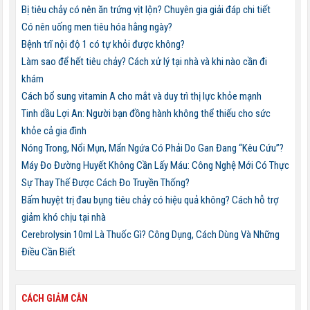
Bị tiêu chảy có nên ăn trứng vịt lộn? Chuyên gia giải đáp chi tiết
Có nên uống men tiêu hóa hằng ngày?
Bệnh trĩ nội độ 1 có tự khỏi được không?
Làm sao để hết tiêu chảy? Cách xử lý tại nhà và khi nào cần đi
khám
Cách bổ sung vitamin A cho mắt và duy trì thị lực khỏe mạnh
Tinh dầu Lợi An: Người bạn đồng hành không thể thiếu cho sức
khỏe cả gia đình
Nóng Trong, Nổi Mụn, Mẩn Ngứa Có Phải Do Gan Đang “Kêu Cứu”?
Máy Đo Đường Huyết Không Cần Lấy Máu: Công Nghệ Mới Có Thực
Sự Thay Thế Được Cách Đo Truyền Thống?
Bấm huyệt trị đau bụng tiêu chảy có hiệu quả không? Cách hỗ trợ
giảm khó chịu tại nhà
Cerebrolysin 10ml Là Thuốc Gì? Công Dụng, Cách Dùng Và Những
Điều Cần Biết
CÁCH GIẢM CÂN