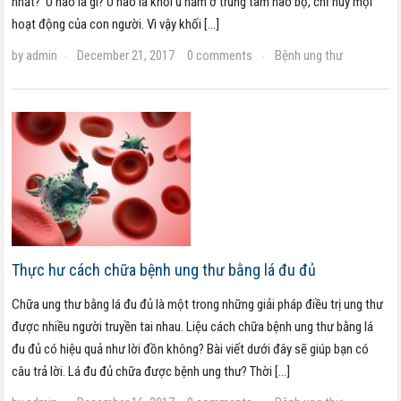
nhất? U não là gì? U não là khối u nằm ở trung tâm não bộ, chỉ huy mọi
hoạt động của con người. Vì vậy khối […]
by
admin
December 21, 2017
0 comments
Bệnh ung thư
·
·
·
Thực hư cách chữa bệnh ung thư bằng lá đu đủ
Chữa ung thư bằng lá đu đủ là một trong những giải pháp điều trị ung thư
được nhiều người truyền tai nhau. Liệu cách chữa bệnh ung thư bằng lá
đu đủ có hiệu quả như lời đồn không? Bài viết dưới đây sẽ giúp bạn có
câu trả lời. Lá đu đủ chữa được bệnh ung thư? Thời […]