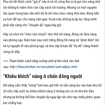
Phụ nữ rất thích cách “gợi ý” này vì nó vô cùng thú vị và gợi cho nàng nhớ
tới những kỉ niệm thời còn cắp sách tới trường. Nhưng có một nguyên
tắc quan trọng bạn cần nhớ đó là chỉ trêu chọc nàng thôi nhé, đừng tiến
xa hơn để tạo cho nàng cảm giác thoải mái, không bị áp lực rằng mình
phải sẵn sàng cho “chuyện ấy” ngay bây giờ.
Hãy cứ chơi trò “mèo vờn chuột” như thế với nàng, đừng vội đưa nàng
vào phòng ngủ. Đảm bảo sau một tiếng đồng hồ nàng sẽ “phát điên” lên
và tự nguyện đi vào phòng ngủ, và như vậy là bạn đã “dụ dỗ” nàng thành
công rồi đấy.
>>> Tham khảo cách tăng cường sinh lý khi click vào link
sau:
http://thuocbothan.vn/san-pham/sam-alipas.html
“Khiêu khích” nàng ở chốn đông người
Để nàng cảm thấy “nóng” hơn bao giờ hết và sẵn sàng lao vào bạn như hổ
vồ mồi, hãy vuốt ve, khiêu khích nàng ở những nơi có vẻ như kín đáo
nhưng lại không thể làm chuyện ấy ngay lập tức như rạp chiếu phim, quán
bar chẳng hạn.