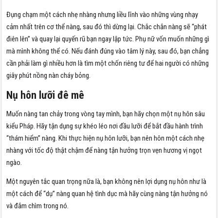
Đụng chạm một cách nhẹ nhàng nhưng liều lĩnh vào những vùng nhạy
cảm nhất trên cơ thể nàng, sau đó thì dừng lại. Chắc chắn nàng sẽ “phát
điên lên” và quay lại quyến rũ bạn ngay lập tức. Phụ nữ vốn muốn những gì
mà mình không thể có. Nếu đánh đúng vào tâm lý này, sau đó, bạn chẳng
cần phải làm gì nhiều hơn là tìm một chốn riêng tư để hai người có những
giây phút nồng nàn cháy bỏng.
Nụ hôn lưỡi đê mê
Muốn nàng tan chảy trong vòng tay mình, bạn hãy chọn một nụ hôn sâu
kiểu Pháp. Hãy tận dụng sự khéo léo nơi đầu lưỡi để bắt đầu hành trình
“thám hiểm” nàng. Khi thực hiện nụ hôn lưỡi, bạn nên hôn một cách nhẹ
nhàng với tốc độ thật chậm để nàng tận hưởng trọn vẹn hương vị ngọt
ngào.
Một nguyên tắc quan trọng nữa là, bạn không nên lợi dụng nụ hôn như là
một cách để “dụ” nàng quan hệ tình dục mà hãy cùng nàng tận hưởng nó
và đắm chìm trong nó.