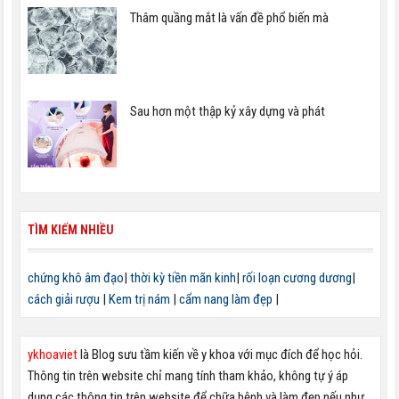
Thâm quầng mắt là vấn đề phổ biến mà
Sau hơn một thập kỷ xây dựng và phát
TÌM KIẾM NHIỀU
chứng khô âm đạo
|
thời kỳ tiền mãn kinh
|
rối loạn cương dương
|
cách giải rượu
|
Kem trị nám
|
cẩm nang làm đẹp
|
ykhoaviet
là Blog sưu tầm kiến về y khoa với mục đích để học hỏi.
Thông tin trên website chỉ mang tính tham khảo, không tự ý áp
dụng các thông tin trên website để chữa bệnh và làm đẹp nếu như