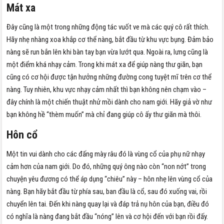
Mát xa
Đây cũng là một trong những động tác vuốt ve mà các quý cô rất thích.
Hãy nhẹ nhàng xoa khắp cơ thể nàng, bắt đầu từ khu vực bụng. Đảm bảo
nàng sẽ run bắn lên khi bàn tay bạn vừa lướt qua. Ngoài ra, lưng cũng là
một điểm khá nhạy cảm. Trong khi mát xa để giúp nàng thư giãn, bạn
cũng có cơ hội được tận hưởng những đường cong tuyệt mĩ trên cơ thể
nàng. Tuy nhiên, khu vực nhạy cảm nhất thì bạn không nên chạm vào –
đây chính là một chiến thuật nhử mồi dành cho nam giới. Hãy giả vờ như
bạn không hề “thèm muốn” mà chỉ đang giúp cô ấy thư giãn mà thôi.
Hôn cổ
Một tin vui dành cho các đấng mày râu đó là vùng cổ của phụ nữ nhạy
cảm hơn của nam giới. Do đó, những quý ông nào còn “non nớt” trong
chuyện yêu đương có thể áp dụng “chiêu” này – hôn nhẹ lên vùng cổ của
nàng. Bạn hãy bắt đầu từ phía sau, ban đầu là cổ, sau đó xuống vai, rồi
chuyển lên tai. Đến khi nàng quay lại và đáp trả nụ hôn của bạn, điều đó
có nghĩa là nàng đang bắt đầu “nóng” lên và cơ hội đến với bạn rồi đấy.