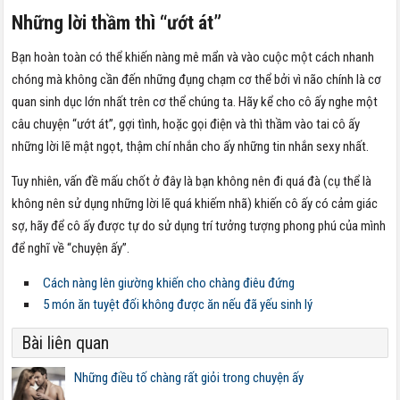
Những lời thầm thì “ướt át”
Bạn hoàn toàn có thể khiến nàng mê mẩn và vào cuộc một cách nhanh
chóng mà không cần đến những đụng chạm cơ thể bởi vì não chính là cơ
quan sinh dục lớn nhất trên cơ thể chúng ta. Hãy kể cho cô ấy nghe một
câu chuyện “ướt át”, gợi tình, hoặc gọi điện và thì thầm vào tai cô ấy
những lời lẽ mật ngọt, thậm chí nhắn cho ấy những tin nhắn sexy nhất.
Tuy nhiên, vấn đề mấu chốt ở đây là bạn không nên đi quá đà (cụ thể là
không nên sử dụng những lời lẽ quá khiếm nhã) khiến cô ấy có cảm giác
sợ, hãy để cô ấy được tự do sử dụng trí tưởng tượng phong phú của mình
để nghĩ về “chuyện ấy”.
Cách nàng lên giường khiến cho chàng điêu đứng
5 món ăn tuyệt đối không được ăn nếu đã yếu sinh lý
Bài liên quan
Những điều tố chàng rất giỏi trong chuyện ấy