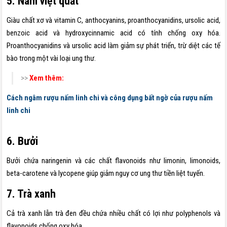
5. Nam việt quất
Giàu chất xơ và vitamin C, anthocyanins, proanthocyanidins, ursolic acid,
benzoic acid và hydroxycinnamic acid có tính chống oxy hóa.
Proanthocyanidins và ursolic acid làm giảm sự phát triển, trừ diệt các tế
bào trong một vài loại ung thư.
>>
Xem thêm:
Cách ngâm rượu nấm linh chi và công dụng bất ngờ của rượu nấm
linh chi
6. Bưởi
Bưởi chứa naringenin và các chất flavonoids như limonin, limonoids,
beta-carotene và lycopene giúp giảm nguy cơ ung thư tiền liệt tuyến.
7. Trà xanh
Cả trà xanh lẫn trà đen đều chứa nhiều chất có lợi như polyphenols và
flavonoids chống oxy hóa.