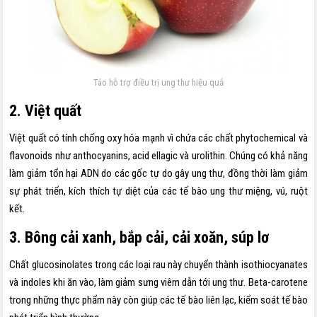
Táo hỗ trợ điều trị ung thư hiệu quả
2. Việt quất
Việt quất có tính chống oxy hóa mạnh vì chứa các chất phytochemical và
flavonoids như anthocyanins, acid ellagic và urolithin. Chúng có khả năng
làm giảm tổn hại ADN do các gốc tự do gây ung thư, đồng thời làm giảm
sự phát triển, kích thích tự diệt của các tế bào ung thư miệng, vú, ruột
kết.
3. Bông cải xanh, bắp cải, cải xoăn, súp lơ
Chất glucosinolates trong các loại rau này chuyển thành isothiocyanates
và indoles khi ăn vào, làm giảm sưng viêm dẫn tới ung thư. Beta-carotene
trong những thực phẩm này còn giúp các tế bào liên lạc, kiểm soát tế bào