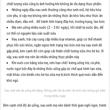
chất lượng sữa cũng bị ảnh hưởng khi không ăn đa dạng thực phẩm.
Những ngày đầu sau sinh thường cũng như sinh mổ, hệ tiêu hóa
còn yếu, vì vậy mẹ không nên ăn những thức ăn khó tiêu như thức ăn
nhiều đạm, dầu mỡ… để tránh tình trạng đầy hơi, trướng bụng, táo bón.
Mẹ nên uống nhiều nước (2 – 3 lít/ ngày), tốt nhất là nước ấm, để
cơ thể có nguyên liệu sản xuất sữa.
Rau xanh, trái cây cung cấp nhiều loại vitamin, giúp cơ thể nhanh
phục hồi sức khỏe, ngăn ngừa tình trạng táo bón mà mẹ sau sinh dễ
gặp phải, bên cạnh đó còn giúp cải thiện chất lượng sữa cho bé bú. Vì
vậy, sau sinh mẹ nên ăn nhiều những thực phẩm này.
Khi nuôi con bằng sữa mẹ, nên hạn chế/ kiêng uống trà, cà phê,
nước ngọt bởi đây là những thức uống gây ức chế quá trình tạo sữa,
mặt khác còn khiến cho bé bú sữa mẹ bị kích thích quá mức dẫn đến
khó ngủ.
Sau sinh nên ăn uống đa dạng, không nên chỉ ăn một vài món như móng giò hầm
trong nhiều ngày
Bên cạnh chế độ ăn uống, sau sinh mẹ nên dành thời gian nghỉ ngơi, tránh