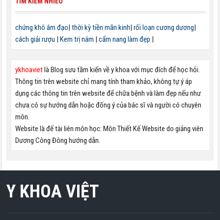
TÌM KIẾM NHIỀU
chứng khô âm đạo
|
thời kỳ tiền mãn kinh
|
rối loạn cương dương
|
cách giải rượu
|
Kem trị nám
|
cẩm nang làm đẹp
|
ykhoaviet
là Blog sưu tầm kiến về y khoa với mục đích để học hỏi.
Thông tin trên website chỉ mang tính tham khảo, không tự ý áp
dụng các thông tin trên website để chữa bệnh và làm đẹp nếu như
chưa có sự hướng dẫn hoặc đống ý của bác sĩ và người có chuyên
môn.
Website là đế tài liên môn học: Môn Thiết Kế Website do giảng viên
Dương Công Đông hướng dẫn.
Y KHOA VIỆT