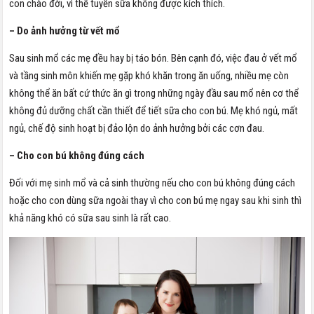
con chào đời, vì thế tuyến sữa không được kích thích.
– Do ảnh hưởng từ vết mổ
Sau sinh mổ các mẹ đều hay bị táo bón. Bên cạnh đó, việc đau ở vết mổ
và tầng sinh môn khiến mẹ gặp khó khăn trong ăn uống, nhiều mẹ còn
không thể ăn bất cứ thức ăn gì trong những ngày đầu sau mổ nên cơ thể
không đủ dưỡng chất cần thiết để tiết sữa cho con bú. Mẹ khó ngủ, mất
ngủ, chế độ sinh hoạt bị đảo lộn do ảnh hưởng bởi các cơn đau.
– Cho con bú không đúng cách
Đối với mẹ sinh mổ và cả sinh thường nếu cho con bú không đúng cách
hoặc cho con dùng sữa ngoài thay vì cho con bú mẹ ngay sau khi sinh thì
khả năng khó có sữa sau sinh là rất cao.