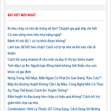
BÀI VIẾT MỚI NHẤT
Bị tiêu chảy có nên ăn trứng vịt lộn? Chuyên gia giải đáp chi tiết
Có nên uống men tiêu hóa hằng ngày?
Bệnh trĩ nội độ 1 có tự khỏi được không?
Làm sao để hết tiêu chảy? Cách xử lý tại nhà và khi nào cần đi
khám
Cách bổ sung vitamin A cho mắt và duy trì thị lực khỏe mạnh
Tinh dầu Lợi An: Người bạn đồng hành không thể thiếu cho sức
khỏe cả gia đình
Nóng Trong, Nổi Mụn, Mẩn Ngứa Có Phải Do Gan Đang “Kêu Cứu”?
Máy Đo Đường Huyết Không Cần Lấy Máu: Công Nghệ Mới Có Thực
Sự Thay Thế Được Cách Đo Truyền Thống?
Bấm huyệt trị đau bụng tiêu chảy có hiệu quả không? Cách hỗ trợ
giảm khó chịu tại nhà
Cerebrolysin 10ml Là Thuốc Gì? Công Dụng, Cách Dùng Và Những