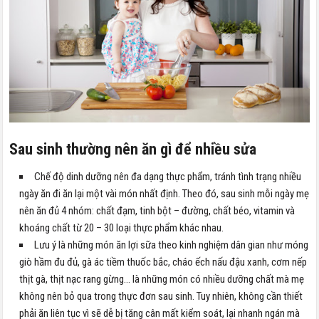
Sau sinh thường nên ăn gì để nhiều sửa
Chế độ dinh dưỡng nên đa dạng thực phẩm, tránh tình trạng nhiều
ngày ăn đi ăn lại một vài món nhất định. Theo đó, sau sinh mỗi ngày mẹ
nên ăn đủ 4 nhóm: chất đạm, tinh bột – đường, chất béo, vitamin và
khoáng chất từ 20 – 30 loại thực phẩm khác nhau.
Lưu ý là những món ăn lợi sữa theo kinh nghiệm dân gian như móng
giò hầm đu đủ, gà ác tiềm thuốc bắc, cháo ếch nấu đậu xanh, cơm nếp
thịt gà, thịt nạc rang gừng… là những món có nhiều dưỡng chất mà mẹ
không nên bỏ qua trong thực đơn sau sinh. Tuy nhiên, không cần thiết
phải ăn liên tục vì sẽ dễ bị tăng cân mất kiểm soát, lại nhanh ngán mà