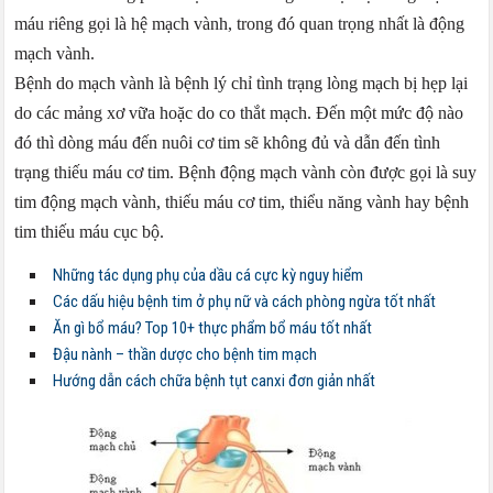
máu riêng gọi là hệ mạch vành, trong đó quan trọng nhất là động
mạch vành.
Bệnh do mạch vành là bệnh lý chỉ tình trạng lòng mạch bị hẹp lại
do các mảng xơ vữa hoặc do co thắt mạch. Đến một mức độ nào
đó thì dòng máu đến nuôi cơ tim sẽ không đủ và dẫn đến tình
trạng thiếu máu cơ tim. Bệnh động mạch vành còn được gọi là suy
tim động mạch vành, thiếu máu cơ tim, thiểu năng vành hay bệnh
tim thiếu máu cục bộ.
Những tác dụng phụ của dầu cá cực kỳ nguy hiểm
Các dấu hiệu bệnh tim ở phụ nữ và cách phòng ngừa tốt nhất
Ăn gì bổ máu? Top 10+ thực phẩm bổ máu tốt nhất
Đậu nành – thần dược cho bệnh tim mạch
Hướng dẫn cách chữa bệnh tụt canxi đơn giản nhất