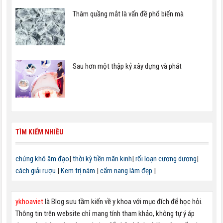
Thâm quầng mắt là vấn đề phổ biến mà
Sau hơn một thập kỷ xây dựng và phát
TÌM KIẾM NHIỀU
chứng khô âm đạo
|
thời kỳ tiền mãn kinh
|
rối loạn cương dương
|
cách giải rượu
|
Kem trị nám
|
cẩm nang làm đẹp
|
ykhoaviet
là Blog sưu tầm kiến về y khoa với mục đích để học hỏi.
Thông tin trên website chỉ mang tính tham khảo, không tự ý áp