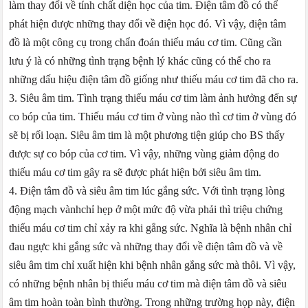
làm thay đổi về tính chất diện học của tim. Điện tâm đồ có thể
phát hiện được những thay đổi về điện học đó. Vì vậy, điện tâm
đồ là một công cụ trong chẩn đoán thiếu máu cơ tim. Cũng cần
lưu ý là có những tình trạng bệnh lý khác cũng có thể cho ra
những dấu hiệu điện tâm đồ giống như thiếu máu cơ tim đã cho ra.
3. Siêu âm tim. Tình trạng thiếu máu cơ tim làm ảnh hưởng đến sự
co bóp của tim. Thiếu máu cơ tim ở vùng nào thì cơ tim ở vùng đó
sẽ bị rối loạn. Siêu âm tim là một phương tiện giúp cho BS thấy
được sự co bóp của cơ tim. Vì vậy, những vùng giảm động do
thiếu máu cơ tim gây ra sẽ được phát hiện bởi siêu âm tim.
4. Điện tâm đồ và siêu âm tim lúc gắng sức. Với tình trạng lòng
động mạch vànhchỉ hẹp ở một mức độ vừa phải thì triệu chứng
thiếu máu cơ tim chỉ xảy ra khi gắng sức. Nghĩa là bệnh nhân chỉ
đau ngực khi gắng sức và những thay đổi về điện tâm đồ và về
siêu âm tim chỉ xuất hiện khi bệnh nhân gắng sức mà thôi. Vì vậy,
có những bệnh nhân bị thiếu máu cơ tim mà điện tâm đồ và siêu
âm tim hoàn toàn bình thường. Trong những trường họp này, điện