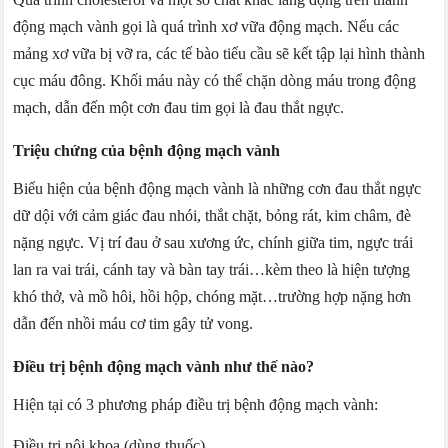
động mạch vành gọi là quá trình xơ vữa động mạch. Nếu các
mảng xơ vữa bị vỡ ra, các tế bào tiểu cầu sẽ kết tập lại hình thành
cục máu đông. Khối máu này có thể chặn dòng máu trong động
mạch, dẫn đến một cơn đau tim gọi là đau thắt ngực.
Triệu chứng của bệnh động mạch vành
Biểu hiện của bệnh động mạch vành là những cơn đau thắt ngực
dữ dội với cảm giác đau nhói, thắt chặt, bỏng rát, kim châm, đè
nặng ngực. Vị trí đau ở sau xương ức, chính giữa tim, ngực trái
lan ra vai trái, cánh tay và bàn tay trái…kèm theo là hiện tượng
khó thở, và mồ hôi, hồi hộp, chóng mặt…trường hợp nặng hơn
dẫn đến nhồi máu cơ tim gây tử vong.
Điều trị bệnh động mạch vành như thế nào?
Hiện tại có 3 phương pháp điều trị bệnh động mạch vành:
Điều trị nội khoa (dùng thuốc)