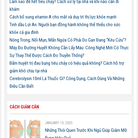
Làm sao để hết tiêu chảy? Cách xử lý tại nhà và khi nào cần đi
khám
Cách bổ sung vitamin A cho mắt và duy trì thị lực khỏe mạnh
Tinh dầu Lợi An: Người bạn đồng hành không thể thiếu cho sức
khỏe cả gia đình
Nóng Trong, Nổi Mụn, Mẩn Ngứa Có Phải Do Gan Đang “Kêu Cứu”?
Máy Đo Đường Huyết Không Cần Lấy Máu: Công Nghệ Mới Có Thực
Sự Thay Thế Được Cách Đo Truyền Thống?
Bấm huyệt trị đau bụng tiêu chảy có hiệu quả không? Cách hỗ trợ
giảm khó chịu tại nhà
Cerebrolysin 10ml Là Thuốc Gì? Công Dụng, Cách Dùng Và Những
Điều Cần Biết
CÁCH GIẢM CÂN
JANUARY 13, 2025
Những Thói Quen Trước Khi Ngủ Giúp Giảm Mỡ