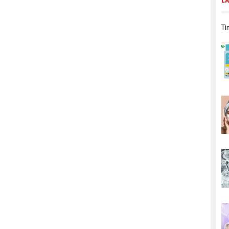
LÀ
Tì