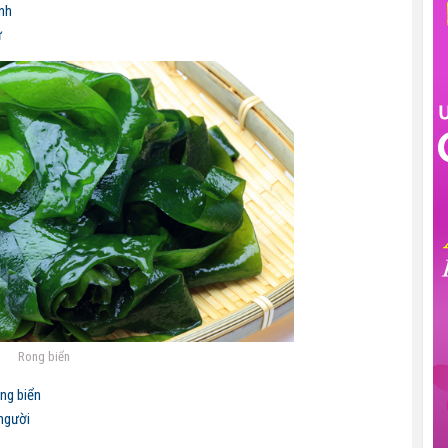
nh
ữ
Rong biển
ong biển
người