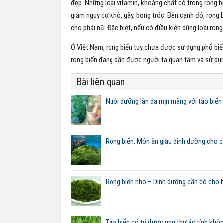
đẹp. Những loại vitamin, khoáng chất có trong rong b
giảm nguy cơ khô, gãy, bong tróc. Bên cạnh đó, rong 
cho phái nữ. Đặc biệt, nếu có điều kiện dùng loại rong
Ở Việt Nam, rong biển tuy chưa được sử dụng phổ bi
rong biển đang dần được người ta quan tâm và sử dụn
Bài liên quan
Nuôi dưỡng làn da mịn màng với tảo biển 
Rong biển: Món ăn giàu dinh dưỡng cho c
Rong biển nho – Dinh dưỡng cần có cho 
Tảo biển có trị được ung thư ác tính khô