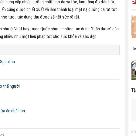
iển cung cấp nhiều dưỡng chất cho da và tóc, làm tăng độ đàn hồi,
CÁ
biển cũng được chiết xuất và làm thành loại mặt nạ dưỡng da rất tốt
 nho tươi, tác dụng thu được sẽ hết sức rõ rệt.
ến như ở Nhật hay Trung Quốc nhưng những tác dụng “thần dược” của
g nhiều như một liệu pháp tốt cho sức khỏe và sắc đẹp
đế
Spirulina
ơ thể người
Tậ
bữa ăn nhà bạn
nh
ng?