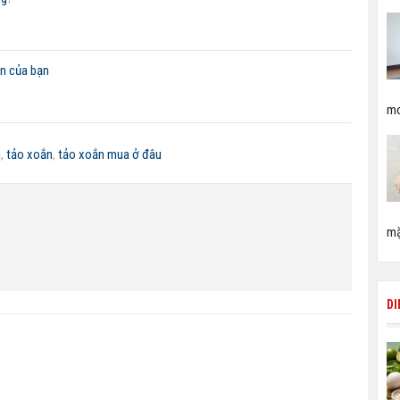
ân của bạn
mo
n
,
tảo xoắn
,
tảo xoắn mua ở đâu
mặ
D