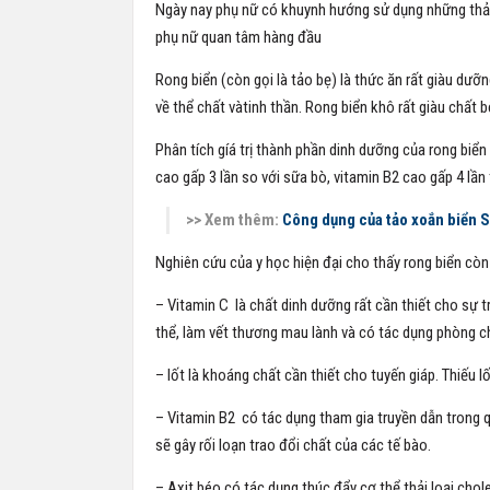
Ngày nay phụ nữ có khuynh hướng sử dụng những thảo
phụ nữ quan tâm hàng đầu
Rong biển (còn gọi là tảo bẹ) là thức ăn rất giàu dư
về thể chất vàtinh thần. Rong biển khô rất giàu chất 
Phân tích gíá trị thành phần dinh dưỡng của rong biển
cao gấp 3 lần so với sữa bò, vitamin B2 cao gấp 4 lần
>> Xem thêm:
Công dụng của tảo xoắn biển S
Nghiên cứu của y học hiện đại cho thấy rong biển cò
– Vitamin C là chất dinh dưỡng rất cần thiết cho sự t
thể, làm vết thương mau lành và có tác dụng phòng c
– Iốt là khoáng chất cần thiết cho tuyến giáp. Thiếu 
– Vitamin B2 có tác dụng tham gia truyền dẫn trong q
sẽ gây rối loạn trao đổi chất của các tế bào.
– Axit béo có tác dụng thúc đẩy cơ thể thải loại cho