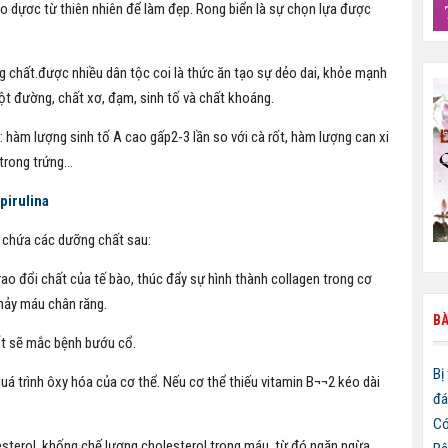
 dựơc từ thiên nhiên để làm đẹp. Rong biển là sự chọn lựa được
ỡng chất.được nhiều dân tộc coi là thức ăn tạo sự dẻo dai, khỏe mạnh
bột đường, chất xơ, đạm, sinh tố và chất khoáng.
 : hàm lượng sinh tố A cao gấp2-3 lần so với cà rốt, hàm lượng can xi
 trong trứng…
pirulina
n chứa các dưỡng chất sau:
rao đổi chất của tế bào, thúc đẩy sự hình thành collagen trong cơ
hảy máu chân răng.
BÀ
Iốt sẽ mắc bệnh bướu cổ.
Bị
uá trình ôxy hóa của cơ thể. Nếu cơ thể thiếu vitamin B¬¬2 kéo dài
đá
Có
lesterol, khống chế lượng cholesterol trong máu, từ đó ngăn ngừa