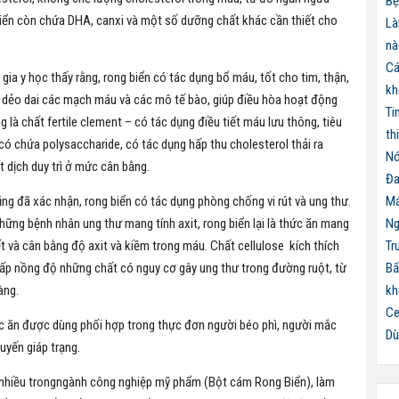
Bệ
biển còn chứa DHA, canxi và một số dưỡng chất khác cần thiết cho
Là
nà
Cá
ia y học thấy rằng, rong biển có tác dụng bổ máu, tốt cho tim, thận,
kh
àm dẻo dai các mạch máu và các mô tế bào, giúp điều hòa hoạt động
Ti
 là chất fertile clement – có tác dụng điều tiết máu lưu thông, tiêu
th
 có chứa polysaccharide, có tác dụng hấp thu cholesterol thải ra
Nó
t dịch duy trì ở mức cân bằng.
Đa
Má
ng đã xác nhận, rong biển có tác dụng phòng chống vi rút và ung thư.
Ng
hững bệnh nhân ung thư mang tính axit, rong biển lại là thức ăn mang
Tr
iết và cân bằng độ axit và kiềm trong máu. Chất cellulose kích thích
Bấ
 thấp nồng độ những chất có nguy cơ gây ung thư trong đường ruột, từ
kh
àng.
Ce
thức ăn được dùng phối hợp trong thực đơn người béo phì, người mắc
Dù
uyến giáp trạng.
 nhiều trongngành công nghiệp mỹ phẩm (Bột cám Rong Biển), làm