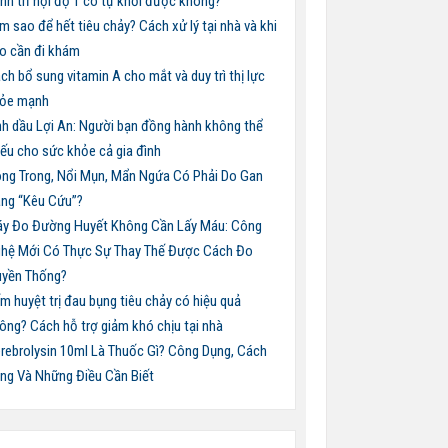
nh trĩ nội độ 1 có tự khỏi được không?
m sao để hết tiêu chảy? Cách xử lý tại nhà và khi
o cần đi khám
ch bổ sung vitamin A cho mắt và duy trì thị lực
ỏe mạnh
nh dầu Lợi An: Người bạn đồng hành không thể
iếu cho sức khỏe cả gia đình
ng Trong, Nổi Mụn, Mẩn Ngứa Có Phải Do Gan
ng “Kêu Cứu”?
y Đo Đường Huyết Không Cần Lấy Máu: Công
hệ Mới Có Thực Sự Thay Thế Được Cách Đo
uyền Thống?
m huyệt trị đau bụng tiêu chảy có hiệu quả
ông? Cách hỗ trợ giảm khó chịu tại nhà
rebrolysin 10ml Là Thuốc Gì? Công Dụng, Cách
ng Và Những Điều Cần Biết