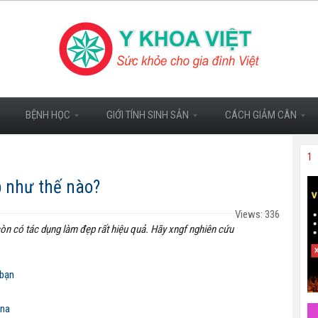
BỆNH HỌC
GIỚI TÍNH SINH SẢN
CÁCH GIẢM CÂN
1
p như thế nào?
Views: 336
n có tác dụng làm đẹp rất hiệu quả. Hãy xngf nghiên cứu
 bạn
ina