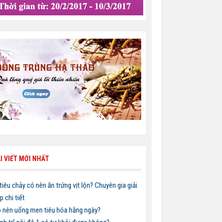
I VIẾT MỚI NHẤT
 tiêu chảy có nên ăn trứng vịt lộn? Chuyên gia giải
p chi tiết
 nên uống men tiêu hóa hằng ngày?