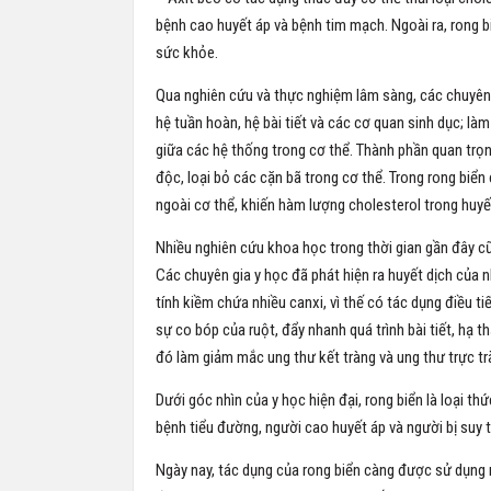
bệnh cao huyết áp và bệnh tim mạch. Ngoài ra, rong 
sức khỏe.
Qua nghiên cứu và thực nghiệm lâm sàng, các chuyên g
hệ tuần hoàn, hệ bài tiết và các cơ quan sinh dục; l
giữa các hệ thống trong cơ thể. Thành phần quan trọng
độc, loại bỏ các cặn bã trong cơ thể. Trong rong biển
ngoài cơ thể, khiến hàm lượng cholesterol trong huyế
Nhiều nghiên cứu khoa học trong thời gian gần đây cũ
Các chuyên gia y học đã phát hiện ra huyết dịch của n
tính kiềm chứa nhiều canxi, vì thế có tác dụng điều t
sự co bóp của ruột, đẩy nhanh quá trình bài tiết, hạ
đó làm giảm mắc ung thư kết tràng và ung thư trực tr
Dưới góc nhìn của y học hiện đại, rong biển là loại 
bệnh tiểu đường, người cao huyết áp và người bị suy t
Ngày nay, tác dụng của rong biển càng được sử dụng