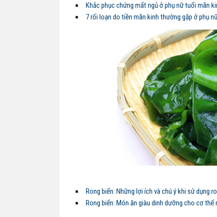
Khắc phục chứng mất ngủ ở phụ nữ tuổi mãn ki
7 rối loạn do tiền mãn kinh thường gặp ở phụ n
Rong biển: Những lợi ích và chú ý khi sử dụng r
Rong biển: Món ăn giàu dinh dưỡng cho cơ thể 