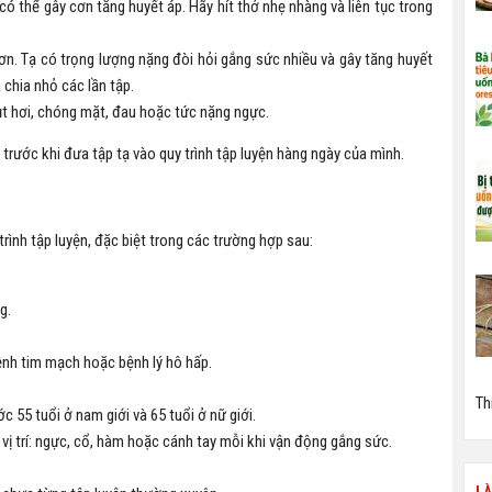
có thể gây cơn tăng huyết áp. Hãy hít thở nhẹ nhàng và liên tục trong
n. Tạ có trọng lượng nặng đòi hỏi gắng sức nhiều và gây tăng huyết
 chia nhỏ các lần tập.
ụt hơi, chóng mặt, đau hoặc tức nặng ngực.
 trước khi đưa tập tạ vào quy trình tập luyện hàng ngày của mình.
rình tập luyện, đặc biệt trong các trường hợp sau:
g.
ệnh tim mạch hoặc bệnh lý hô hấp.
Th
c 55 tuổi ở nam giới và 65 tuổi ở nữ giới.
vị trí: ngực, cổ, hàm hoặc cánh tay mỗi khi vận động gắng sức.