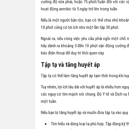
cường độ vừa phải, hoặc 75 phút/tuần đối với các v
hoạt động aerobic từ 5 ngày trở lên trong tuần.
Nếu là một người bận rộn, bạn có thể chia nhỏ khoảng
10 phút cũng có lợi ích như một lần tập 30 phút.
Ngoài ra, nếu công việc yêu cầu phải ngồi một chỗ n
hãy dành ra khoảng 5 đến 10 phút vận động cường đ
báo điện thoại để duy trì thói quen này.
Tập tạ và tăng huyết áp
Tập tạ có thể làm tăng huyết áp tạm thời trong khi l
Tuy nhiên, lợi ích lâu dài với huyết áp là nhiều hơn ng
các nguy cơ tim mạch nói chung. Bộ Y tế và Dịch vụ N
một tuần.
Nếu bạn bị tăng huyết áp và muốn đưa tập tạ vào quy t
Tìm hiểu và dùng loại tạ phù hợp. Tập đúng kỹ 