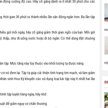
ận động cường độ cao. Hãy cố gắng dành ra ít nhất 30 phút cho các
 thời gian 30 phút ra thành nhiều lần vận động ngắn hơn. Ba lần tập
mo
hiều giờ mỗi ngày, hãy cố gắng giảm thời gian ngồi của bạn. Mỗi giờ
ộ thấp, như đi uống nước hoặc đi bộ ngắn. Có thể dùng đặt chuông
mặ
uyện tập. Mức tăng này tùy thuộc vào khối lượng tạ được nâng.
uy cơ nó đem lại. Tập tạ giúp cải thiện tình trạng tim mạch, và làm giảm
hân sinh Hoa Kỳ khuyến cáo sử dụng loại bài tập này ít nhất hai lần
D
rình tập luyện hàng ngày, hãy nhớ:
thuật để giảm nguy cơ chấn thương.