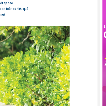
yết áp cao
p an toàn và hiệu quả
ông?