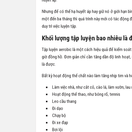
huyết áp.
Nhưng để có thể hạ huyết áp hay giữ nó ở giới hạn bì
một đến ba tháng thì quá trình này mới có tác động đế
duy trì việc luyện tập.
Khối lượng tập luyện bao nhiêu là 
Tập luyện aerobic là một cách hiệu quả để kiểm soát
giờ đồng hồ. Đơn giản chỉ cần tăng dần độ linh hoạt
là được.
Bất kỳ hoạt động thể chất nào làm tăng nhịp tim và 
Làm việc nhà, như cắt cỏ, cào lá, làm vườn, lau
Hoạt động thể thao, như bóng rổ, tennis
Leo cầu thang
Đi dạo
Chạy bộ
Đi xe đạp
Bơi lội