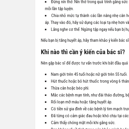
Đừng nín thở. Nín thở trong quá trình gắng sức 
mỗi lần tập luyện.
Chia nhỏ mức tạ thành các lần nâng nhẹ cân hơ
áp. Thay vào đó, hãy sử dụng các loại tạ nhẹ hơn và
Lắng nghe cơ thể. Ngừng tập ngay nếu bạn bị h
Nếu bạn bị tăng huyết áp, hãy tham khảo ý kiến bác sĩ
Khi nào thì cần ý kiến của bác sĩ?
Nên gặp bác sĩ để được tư vấn trước khi bắt đầu quá t
Nam giới trên 45 tuổi hoặc nữ giới trên 55 tuổi.
Hút thuốc hoặc bỏ hút thuốc trong vòng 6 thán
Thừa cân hoặc béo phì.
Mắc các bệnh mạn tính, như đái tháo đường, b
Rối loạn mỡ máu hoặc tăng huyết áp.
Có tiền sử gia đình về các bệnh lý tim mạch trướ
Đã từng có cảm giác đau hoặc khó chịu tại các 
Cảm thấy chóng mặt mỗi khi gắng sức.