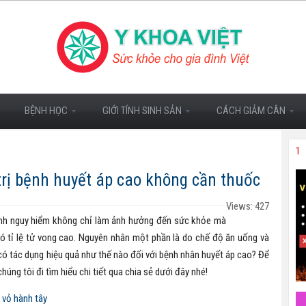
BỆNH HỌC
GIỚI TÍNH SINH SẢN
CÁCH GIẢM CÂN
1
trị bệnh huyết áp cao không cần thuốc
Views: 427
ệnh nguy hiểm không chỉ làm ảnh hưởng đến sức khỏe mà
ó tỉ lệ tử vong cao. Nguyên nhân một phần là do chế độ ăn uống và
có tác dụng hiệu quả như thế nào đối với bệnh nhân huyết áp cao? Để
úng tôi đi tìm hiểu chi tiết qua chia sẻ dưới đây nhé!
 vỏ hành tây