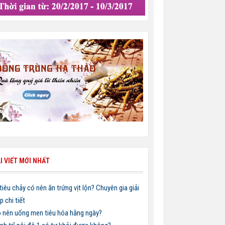
I VIẾT MỚI NHẤT
 tiêu chảy có nên ăn trứng vịt lộn? Chuyên gia giải
p chi tiết
 nên uống men tiêu hóa hằng ngày?