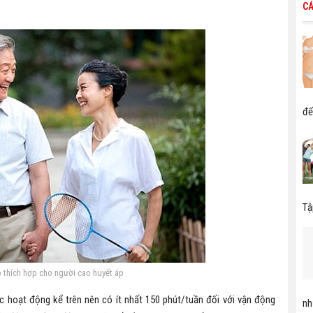
CÁ
đế
Tậ
 thích hợp cho người cao huyết áp
c hoạt động kể trên nên có ít nhất 150 phút/tuần đối với vận động
nh