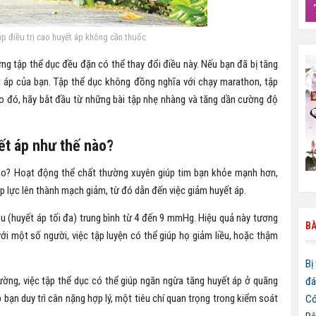
áp điều trị cao huyết áp không cần thuốc
ưng tập thể dục đều đặn có thể thay đổi điều này. Nếu bạn đã bị tăng
ết áp của bạn. Tập thể dục không đồng nghĩa với chạy marathon, tập
o đó, hãy bắt đầu từ những bài tập nhẹ nhàng và tăng dần cường độ
ết áp như thế nào?
nào? Hoạt động thể chất thường xuyên giúp tim bạn khỏe mạnh hơn,
áp lực lên thành mạch giảm, từ đó dẫn đến việc giảm huyết áp.
u (huyết áp tối đa) trung bình từ 4 đến 9 mmHg. Hiệu quả này tương
BÀ
ới một số người, việc tập luyện có thể giúp họ giảm liều, hoặc thậm
Bị
ường, việc tập thể dục có thể giúp ngăn ngừa tăng huyết áp ở quãng
đá
 bạn duy trì cân nặng hợp lý, một tiêu chí quan trọng trong kiểm soát
Có