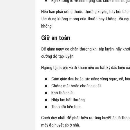
Bạn không rõ về tình trạng sức khỏe mình hoặc
Nếu bạn phải uống thuốc thường xuyên, hãy hỏi bác s
tác dụng không mong của thuốc hay không. Và ngượ
không.
Giữ an toàn
Để giảm nguy cơ chấn thương khi tập luyện, hãy khởi
cường độ tập luyện.
Ngừng tập luyện và đi khám nếu có bất kỳ dấu hiệu cả
Cảm giác đau hoặc tức nặng vùng ngực, cổ, hà
Chóng mặt hoặc choáng ngất
Khó thở nhiều
Nhịp tim bất thường
Theo dõi tiến triển
Cách duy nhất để phát hiện ra tăng huyết áp là theo
máy đo huyết áp ở nhà.