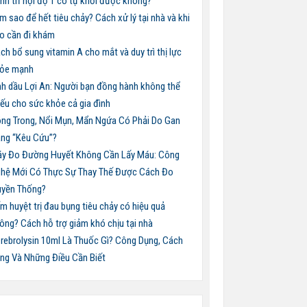
nh trĩ nội độ 1 có tự khỏi được không?
m sao để hết tiêu chảy? Cách xử lý tại nhà và khi
o cần đi khám
ch bổ sung vitamin A cho mắt và duy trì thị lực
ỏe mạnh
nh dầu Lợi An: Người bạn đồng hành không thể
iếu cho sức khỏe cả gia đình
ng Trong, Nổi Mụn, Mẩn Ngứa Có Phải Do Gan
ng “Kêu Cứu”?
y Đo Đường Huyết Không Cần Lấy Máu: Công
hệ Mới Có Thực Sự Thay Thế Được Cách Đo
uyền Thống?
m huyệt trị đau bụng tiêu chảy có hiệu quả
ông? Cách hỗ trợ giảm khó chịu tại nhà
rebrolysin 10ml Là Thuốc Gì? Công Dụng, Cách
ng Và Những Điều Cần Biết