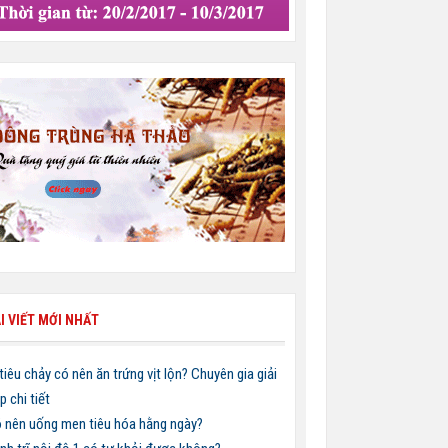
I VIẾT MỚI NHẤT
 tiêu chảy có nên ăn trứng vịt lộn? Chuyên gia giải
p chi tiết
 nên uống men tiêu hóa hằng ngày?