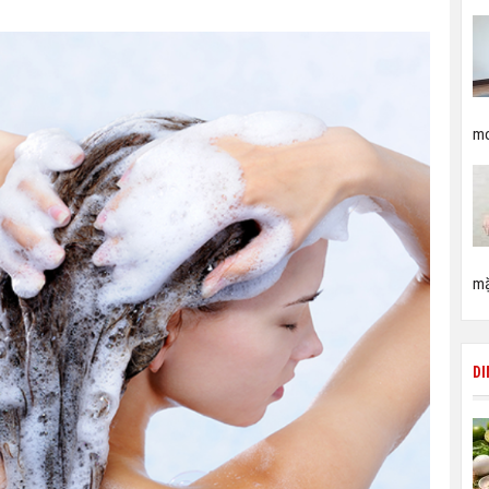
mo
mặ
D