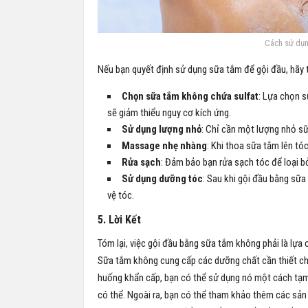
Cách sử dụn
Nếu bạn quyết định sử dụng sữa tắm để gội đầu, hãy 
Chọn sữa tắm không chứa sulfat
: Lựa chọn s
sẽ giảm thiểu nguy cơ kích ứng.
Sử dụng lượng nhỏ
: Chỉ cần một lượng nhỏ sữ
Massage nhẹ nhàng
: Khi thoa sữa tắm lên t
Rửa sạch
: Đảm bảo bạn rửa sạch tóc để loại bỏ
Sử dụng dưỡng tóc
: Sau khi gội đầu bằng sữ
vệ tóc.
5. Lời Kết
Tóm lại, việc gội đầu bằng sữa tắm không phải là lựa c
Sữa tắm không cung cấp các dưỡng chất cần thiết cho 
huống khẩn cấp, bạn có thể sử dụng nó một cách tạm 
có thể. Ngoài ra, bạn có thể tham khảo thêm các sả