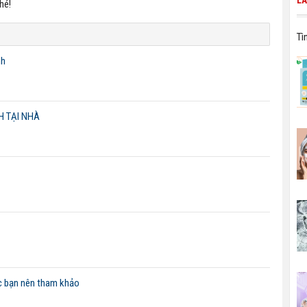
LÀ
hé!
Tì
nh
 TẠI NHÀ
c bạn nên tham khảo