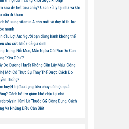
nh trĩ nội độ 1 có tự khỏi được không?
m sao để hết tiêu chảy? Cách xử lý tại nhà và khi
o cần đi khám
ch bổ sung vitamin A cho mắt và duy trì thị lực
ỏe mạnh
nh dầu Lợi An: Người bạn đồng hành không thể
iếu cho sức khỏe cả gia đình
ng Trong, Nổi Mụn, Mẩn Ngứa Có Phải Do Gan
ng “Kêu Cứu”?
y Đo Đường Huyết Không Cần Lấy Máu: Công
hệ Mới Có Thực Sự Thay Thế Được Cách Đo
uyền Thống?
m huyệt trị đau bụng tiêu chảy có hiệu quả
ông? Cách hỗ trợ giảm khó chịu tại nhà
rebrolysin 10ml Là Thuốc Gì? Công Dụng, Cách
ng Và Những Điều Cần Biết