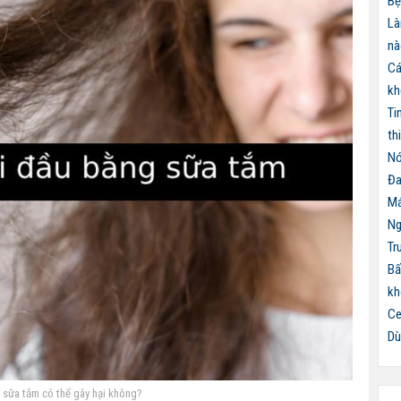
Bệ
Là
nà
Cá
kh
Ti
th
Nó
Đa
Má
Ng
Tr
Bấ
kh
Ce
Dù
 sữa tắm có thể gây hại không?