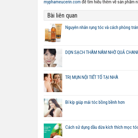
myphameucerin.com
để tìm hiểu thêm về sản phẩm n
Bài liên quan
Nguyên nhân rụng tóc và cách phòng trá
DỌN SẠCH THÂM NÁM NHỜ QUẢ CHANH
TRỊ MỤN NỘI TIẾT TỐ TẠI NHÀ
Bí kíp giúp mái tóc bồng bềnh hơn
Cách sử dụng dầu dừa kích thích mọc tó