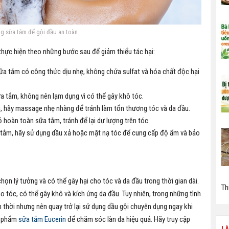
g sữa tắm để gội đầu an toàn
thực hiện theo những bước sau để giảm thiểu tác hại:
ữa tắm có công thức dịu nhẹ, không chứa sulfat và hóa chất độc hại
a tắm, không nên lạm dụng vì có thể gây khô tóc.
óc, hãy massage nhẹ nhàng để tránh làm tổn thương tóc và da đầu.
 hoàn toàn sữa tắm, tránh để lại dư lượng trên tóc.
a tắm, hãy sử dụng dầu xả hoặc mặt nạ tóc để cung cấp độ ẩm và bảo
họn lý tưởng và có thể gây hại cho tóc và da đầu trong thời gian dài.
Th
tóc, có thể gây khô và kích ứng da đầu. Tuy nhiên, trong những tình
thời nhưng nên quay trở lại sử dụng dầu gội chuyên dụng ngay khi
n phẩm
sữa tắm Eucerin
để chăm sóc làn da hiệu quả. Hãy truy cập