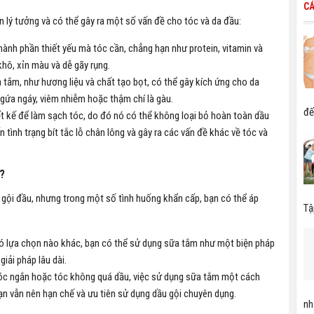
CÁ
 lý tưởng và có thể gây ra một số vấn đề cho tóc và da đầu:
ành phần thiết yếu mà tóc cần, chẳng hạn như protein, vitamin và
khô, xỉn màu và dễ gãy rụng.
 tắm, như hương liệu và chất tạo bọt, có thể gây kích ứng cho da
ngứa ngáy, viêm nhiễm hoặc thậm chí là gàu.
đế
t kế để làm sạch tóc, do đó nó có thể không loại bỏ hoàn toàn dầu
n tình trạng bít tắc lỗ chân lông và gây ra các vấn đề khác về tóc và
u?
ội đầu, nhưng trong một số tình huống khẩn cấp, bạn có thể áp
Tậ
có lựa chọn nào khác, bạn có thể sử dụng sữa tắm như một biện pháp
giải pháp lâu dài.
tóc ngắn hoặc tóc không quá dầu, việc sử dụng sữa tắm một cách
bạn vẫn nên hạn chế và ưu tiên sử dụng dầu gội chuyên dụng.
nh