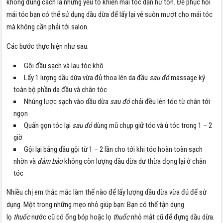
không đúng cách là những yếu tố khiến mái tóc dần hư tổn. Để phục hồi
mái tóc bạn có thể sử dụng dầu dừa để lấy lại vẻ suôn mượt cho mái tóc
mà không cần phải tới salon.
Các bước thực hiện như sau:
Gội đầu sạch và lau tóc khô
Lấy 1 lượng dầu dừa vừa đủ thoa lên da đầu
sau đó
massage kỹ
toàn bộ phần da đầu và chân tóc
Nhúng lược sạch vào dầu dừa
sau đó
chải đều lên tóc từ chân tới
ngọn
Quấn gọn tóc lại
sau đó
dùng mũ chụp giữ tóc và ủ tóc trong 1 – 2
giờ
Gội lại bằng dầu gội từ 1 – 2 lần cho tới khi tóc hoàn toàn sạch
nhờn và
đảm bảo
không còn lượng dầu dừa dư thừa đọng lại ở chân
tóc
Nhiều chị em thắc mắc làm thế nào để lấy lượng dầu dừa vừa đủ để sử
dụng. Một trong những mẹo nhỏ giúp bạn: Bạn có thể tận dụng
lọ
thuốc
nước cũ có ống bóp hoặc lọ
thuốc
nhỏ mắt cũ để đựng dầu dừa.