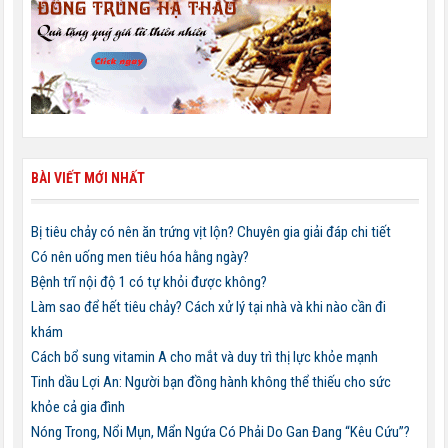
BÀI VIẾT MỚI NHẤT
Bị tiêu chảy có nên ăn trứng vịt lộn? Chuyên gia giải đáp chi tiết
Có nên uống men tiêu hóa hằng ngày?
Bệnh trĩ nội độ 1 có tự khỏi được không?
Làm sao để hết tiêu chảy? Cách xử lý tại nhà và khi nào cần đi
khám
Cách bổ sung vitamin A cho mắt và duy trì thị lực khỏe mạnh
Tinh dầu Lợi An: Người bạn đồng hành không thể thiếu cho sức
khỏe cả gia đình
Nóng Trong, Nổi Mụn, Mẩn Ngứa Có Phải Do Gan Đang “Kêu Cứu”?