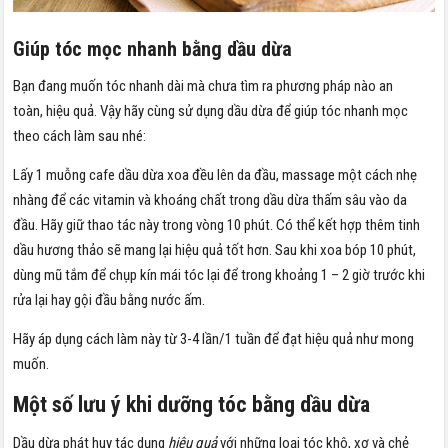
Giúp tóc mọc nhanh bằng dầu dừa
Bạn đang muốn tóc nhanh dài mà chưa tìm ra phương pháp nào an
toàn, hiệu quả. Vậy hãy cùng sử dụng dầu dừa để giúp tóc nhanh mọc
theo cách làm sau nhé:
Lấy 1 muỗng cafe dầu dừa xoa đều lên da đầu, massage một cách nhẹ
nhàng để các vitamin và khoáng chất trong dầu dừa thấm sâu vào da
đầu. Hãy giữ thao tác này trong vòng 10 phút. Có thể kết hợp thêm tinh
dầu hương thảo sẽ mang lại hiệu quả tốt hơn. Sau khi xoa bóp 10 phút,
dùng mũ tắm để chụp kín mái tóc lại để trong khoảng 1 – 2 giờ trước khi
rửa lại hay gội đầu bằng nước ấm.
Hãy áp dụng cách làm này từ 3-4 lần/1 tuần để đạt hiệu quả như mong
muốn.
Một số lưu ý khi dưỡng tóc bằng dầu dừa
Dầu dừa phát huy tác dụng
hiệu quả
với những loại tóc khô, xơ và chẻ