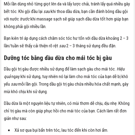
Mỗi lần dùng nhỏ từng giọt lên da và lấy lược chải, tránh lấy quá nhiều gây
bết tóc. Khi gội đầu lại
sau
khi thoa dầu dừa, bạn cần đánh bông dầu gội
với nước
trước
khi massage sạch sẽ giúp sạch dầu dừa tốt hơn giúp bạn
không phải gội nhiều lần.
Bạn kiên trì áp dụng cách chăm sóc tóc hư tổn với dầu dừa khoảng 2 – 3
lần/tuần sẽ thấy cải thiện rõ rệt
sau
2 – 3 tháng sử dụng đều đặn.
Dưỡng tóc bằng dầu dừa cho mái tóc bị gàu
Dầu gội trị gàu được nhiều sử dụng để làm sạch gàu cho mái tóc.
Hiệu
quả
ngay khi sử dụng, tuy nhiên nó lại làm cho mái tóc của bạn dễ bị khô
yếu
sau
mỗi lần gội. Trong dầu gội trị gàu chứa nhiều hóa chất mạnh, gây
mùi khó chịu khi sử dụng.
Dầu dừa là một nguyên liệu tự nhiên, có mùi thơm dễ chịu, dịu nhẹ. Không
chỉ trị gàu mà còn giúp phục hồi cho mái tóc của bạn. Cách làm rất đơn
giản như sau:
Xả sơ qua bụi bẩn trên tóc, lau tóc đến khi còn hơi ẩm.