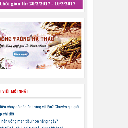
I VIẾT MỚI NHẤT
 tiêu chảy có nên ăn trứng vịt lộn? Chuyên gia giải
p chi tiết
 nên uống men tiêu hóa hằng ngày?