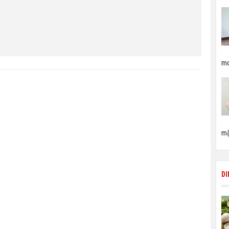
mo
mặ
D