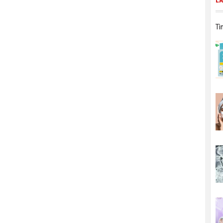
LÀ
Tì