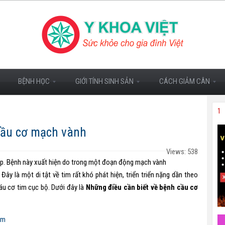
BỆNH HỌC
GIỚI TÍNH SINH SẢN
CÁCH GIẢM CÂN
1
cầu cơ mạch vành
Views: 538
ặp. Bệnh này xuất hiện do trong một đoạn động mạch vành
 Đây là một di tật về tim rất khó phát hiện, triển triển nặng dần theo
áu cơ tim cục bộ. Dưới đây là
Những điều cần biết về bệnh cầu cơ
ểm