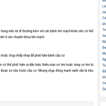
Bệ
Là
nà
Cá
kh
Ti
 trung niên và đi thường kèm với các bệnh tim mạch khác nên có thể
th
khám ở các chuyên khoa tim mạch.
Nó
Đa
Má
m hoặc chụp nhấp nháy để phát hiện bệnh cầu cơ.
Ng
có thể phát hiện ra dấu hiệu thiếu máu cơ tim hoặc vùng cơ tim bị
Tr
a đoạn xơ vữa trước cầu cơ. Nhưng chụp đông mạch vành vẫn là tiêu
Bấ
kh
Ce
Dù