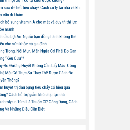
nh trĩ nội độ 1 có tự khỏi được không?
m sao để hết tiêu chảy? Cách xử lý tại nhà và khi
o cần đi khám
ch bổ sung vitamin A cho mắt và duy trì thị lực
ỏe mạnh
nh dầu Lợi An: Người bạn đồng hành không thể
iếu cho sức khỏe cả gia đình
ng Trong, Nổi Mụn, Mẩn Ngứa Có Phải Do Gan
ng “Kêu Cứu”?
y Đo Đường Huyết Không Cần Lấy Máu: Công
hệ Mới Có Thực Sự Thay Thế Được Cách Đo
uyền Thống?
m huyệt trị đau bụng tiêu chảy có hiệu quả
ông? Cách hỗ trợ giảm khó chịu tại nhà
rebrolysin 10ml Là Thuốc Gì? Công Dụng, Cách
ng Và Những Điều Cần Biết