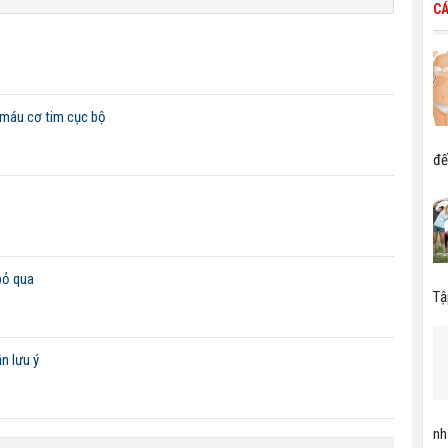
CÁ
 máu cơ tim cục bộ
đế
bỏ qua
Tậ
n lưu ý
nh