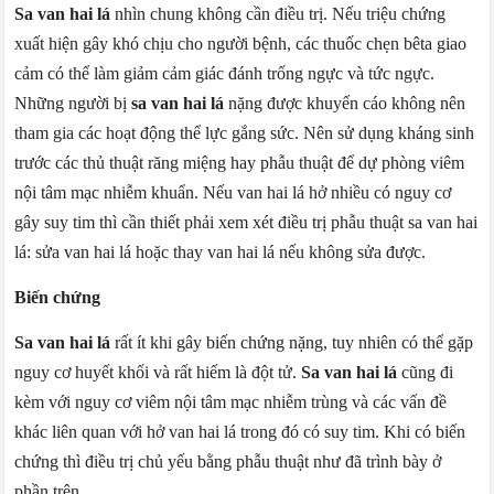
Sa van hai lá
nhìn chung không cần điều trị. Nếu triệu chứng
xuất hiện gây khó chịu cho người bệnh, các thuốc chẹn bêta giao
cảm có thể làm giảm cảm giác đánh trống ngực và tức ngực.
Những người bị
sa van hai lá
nặng được khuyến cáo không nên
tham gia các hoạt động thể lực gắng sức. Nên sử dụng kháng sinh
trước các thủ thuật răng miệng hay phẫu thuật để dự phòng viêm
nội tâm mạc nhiễm khuẩn. Nếu van hai lá hở nhiều có nguy cơ
gây suy tim thì cần thiết phải xem xét điều trị phẫu thuật sa van hai
lá: sửa van hai lá hoặc thay van hai lá nếu không sửa được.
Biến chứng
Sa van hai lá
rất ít khi gây biến chứng nặng, tuy nhiên có thể gặp
nguy cơ huyết khối và rất hiếm là đột tử.
Sa van hai lá
cũng đi
kèm với nguy cơ viêm nội tâm mạc nhiễm trùng và các vấn đề
khác liên quan với hở van hai lá trong đó có suy tim. Khi có biến
chứng thì điều trị chủ yếu bằng phẫu thuật như đã trình bày ở
phần trên.