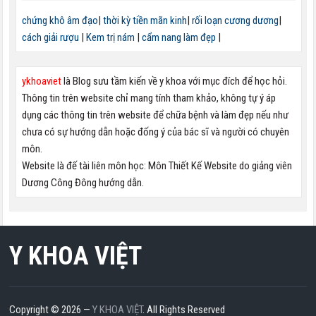
chứng khô âm đạo
|
thời kỳ tiền mãn kinh
|
rối loạn cương dương
|
cách giải rượu
|
Kem trị nám
|
cẩm nang làm đẹp
|
ykhoaviet
là Blog sưu tầm kiến về y khoa với mục đích để học hỏi.
Thông tin trên website chỉ mang tính tham khảo, không tự ý áp
dụng các thông tin trên website để chữa bệnh và làm đẹp nếu như
chưa có sự hướng dẫn hoặc đống ý của bác sĩ và người có chuyên
môn.
Website là đế tài liên môn học: Môn Thiết Kế Website do giảng viên
Dương Công Đông hướng dẫn.
Y KHOA VIỆT
Copyright © 2026 —
Y KHOA VIỆT
. All Rights Reserved