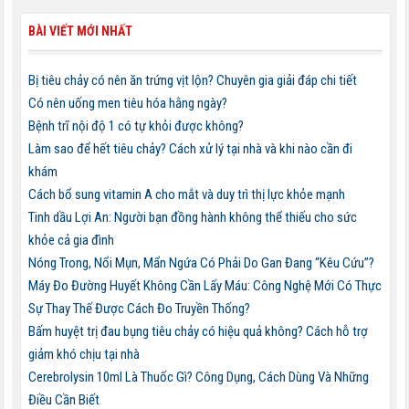
BÀI VIẾT MỚI NHẤT
Bị tiêu chảy có nên ăn trứng vịt lộn? Chuyên gia giải đáp chi tiết
Có nên uống men tiêu hóa hằng ngày?
Bệnh trĩ nội độ 1 có tự khỏi được không?
Làm sao để hết tiêu chảy? Cách xử lý tại nhà và khi nào cần đi
khám
Cách bổ sung vitamin A cho mắt và duy trì thị lực khỏe mạnh
Tinh dầu Lợi An: Người bạn đồng hành không thể thiếu cho sức
khỏe cả gia đình
Nóng Trong, Nổi Mụn, Mẩn Ngứa Có Phải Do Gan Đang “Kêu Cứu”?
Máy Đo Đường Huyết Không Cần Lấy Máu: Công Nghệ Mới Có Thực
Sự Thay Thế Được Cách Đo Truyền Thống?
Bấm huyệt trị đau bụng tiêu chảy có hiệu quả không? Cách hỗ trợ
giảm khó chịu tại nhà
Cerebrolysin 10ml Là Thuốc Gì? Công Dụng, Cách Dùng Và Những
Điều Cần Biết