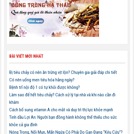
BÀI VIẾT MỚI NHẤT
Bị tiêu chảy có nên ăn trứng vịt lộn? Chuyên gia giải đáp chi tiết
Có nên uống men tiêu hóa hằng ngày?
Bệnh trĩ nội độ 1 có tự khỏi được không?
Làm sao để hết tiêu chảy? Cách xử lý tại nhà và khi nào cần đi
khám
Cách bổ sung vitamin A cho mắt và duy trì thị lực khỏe mạnh
Tinh dầu Lợi An: Người bạn đồng hành không thể thiếu cho sức
khỏe cả gia đình
Nóng Trong, Nổi Mụn, Mẩn Ngứa Có Phải Do Gan Đang “Kêu Cứu”?