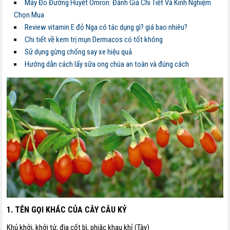
Máy Đo Đường Huyết Omron: Đánh Giá Chi Tiết Và Kinh Nghiệm
Chọn Mua
Review vitamin E đỏ Nga có tác dụng gì? giá bao nhiêu?
Chi tiết về kem trị mụn Dermacos có tốt không
Sử dụng gừng chống say xe hiệu quả
Hướng dẫn cách lấy sữa ong chúa an toàn và đúng cách
1. TÊN GỌI KHÁC CỦA CÂY CÂU KỶ
Khủ khởi, khởi tử, địa cốt bì, phjăc khau khỉ (Tày)