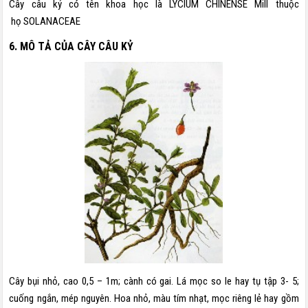
Cây câu kỷ có tên khoa học là LYCIUM CHINENSE Mill thuộc
họ SOLANACEAE
6. MÔ TẢ CỦA CÂY CÂU KỶ
Cây bụi nhỏ, cao 0,5 – 1m; cành có gai. Lá mọc so le hay tụ tập 3- 5;
cuống ngắn, mép nguyên. Hoa nhỏ, màu tím nhạt, mọc riêng lẻ hay gồm