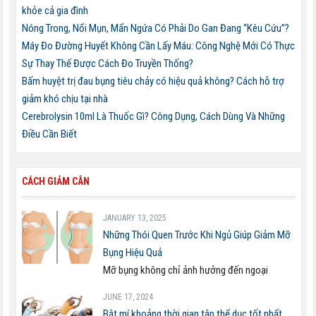
khỏe cả gia đình
Nóng Trong, Nổi Mụn, Mẩn Ngứa Có Phải Do Gan Đang “Kêu Cứu”?
Máy Đo Đường Huyết Không Cần Lấy Máu: Công Nghệ Mới Có Thực
Sự Thay Thế Được Cách Đo Truyền Thống?
Bấm huyệt trị đau bụng tiêu chảy có hiệu quả không? Cách hỗ trợ
giảm khó chịu tại nhà
Cerebrolysin 10ml Là Thuốc Gì? Công Dụng, Cách Dùng Và Những
Điều Cần Biết
CÁCH GIẢM CÂN
JANUARY 13, 2025
Những Thói Quen Trước Khi Ngủ Giúp Giảm Mỡ
Bụng Hiệu Quả
Mỡ bụng không chỉ ảnh hưởng đến ngoại
JUNE 17, 2024
Bật mí khoảng thời gian tập thể dục tốt nhất