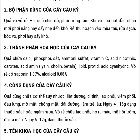
2. BỘ PHẬN DÙNG CỦA CÂY CÂU KỶ
Quả và vỏ rễ. Hái quả chín đỏ, phơi trong râm. Khi vỏ quả bắt đầu nhăn
mới phơi nắng hay sấy nhẹ đến khô. Rễ thu hoạch vào mùa thu, rửa sạch,
bóc vỏ, phơi hay sấy khô.
3. THÀNH PHẦN HÓA HỌC CỦA CÂY CÂU KỶ
Quả chứa calci, phosphor, sắt, ammoni sulfat, vitamin C, acid nicotinic,
caroten, acid amin (lysin, cholin, betain), lipid, protid, acid cyanhydric. Vỏ
rễ có saponin 1,07%, alcaloid 0,08%.
4. CÔNG DỤNG CỦA CÂY CÂU KỶ
Quả dùng chữa cơ thể suy nhược, liệt dương, di tinh, lao phổi, viêm phổi,
đau lưng, mờ mắt, chóng mặt, đái đường, làm trẻ lâu: Ngày 4 –16g dạng
thuốc sắc hoặc ngâm rượu. Vỏ rễ chữa lao phổi, ho ra máu, mồ hôi trộm,
đái ra máu: Ngày 6- 12g, dạng thuốc sắc.
5. TÊN KHOA HỌC CỦA CÂY CÂU KỶ