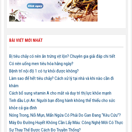
BÀI VIẾT MỚI NHẤT
Bị tiêu chảy có nên ăn trứng vịt lộn? Chuyên gia giải đáp chi tiết
Có nên uống men tiêu hóa hằng ngày?
Bệnh trĩ nội độ 1 có tự khỏi được không?
Làm sao để hết tiêu chảy? Cách xử lý tại nhà và khi nào cần đi
khám
Cách bổ sung vitamin A cho mắt và duy trì thị lực khỏe mạnh
Tinh dầu Lợi An: Người bạn đồng hành không thể thiếu cho sức
khỏe cả gia đình
Nóng Trong, Nổi Mụn, Mẩn Ngứa Có Phải Do Gan Đang “Kêu Cứu”?
Máy Đo Đường Huyết Không Cần Lấy Máu: Công Nghệ Mới Có Thực
Sự Thay Thế Được Cách Đo Truyền Thống?