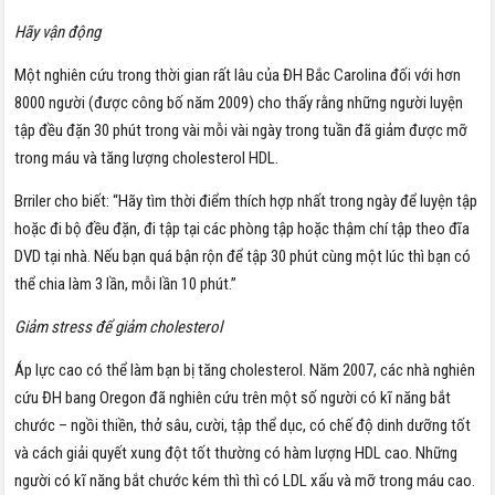
Hãy vận động
Một nghiên cứu trong thời gian rất lâu của ĐH Bắc Carolina đối với hơn
8000 người (được công bố năm 2009) cho thấy rằng những người luyện
tập đều đặn 30 phút trong vài mỗi vài ngày trong tuần đã giảm được mỡ
trong máu và tăng lượng cholesterol HDL.
Brriler cho biết: “Hãy tìm thời điểm thích hợp nhất trong ngày để luyện tập
hoặc đi bộ đều đặn, đi tập tại các phòng tập hoặc thậm chí tập theo đĩa
DVD tại nhà. Nếu bạn quá bận rộn để tập 30 phút cùng một lúc thì bạn có
thể chia làm 3 lần, mỗi lần 10 phút.”
Gi
ảm stress để giảm cholesterol
Áp lực cao có thể làm bạn bị tăng cholesterol. Năm 2007, các nhà nghiên
cứu ĐH bang Oregon đã nghiên cứu trên một số người có kĩ năng bắt
chước – ngồi thiền, thở sâu, cười, tập thể dục, có chế độ dinh dưỡng tốt
và cách giải quyết xung đột tốt thường có hàm lượng HDL cao. Những
người có kĩ năng bắt chước kém thì thì có LDL xấu và mỡ trong máu cao.