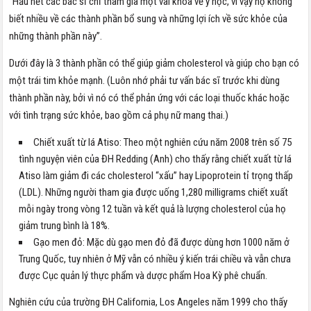
“Hầu hết các bác sĩ chỉ tham gia một vài khóa về y học, vì vậy họ không
biết nhiều về các thành phần bổ sung và những lợi ích về sức khỏe của
những thành phần này”.
Dưới đây là 3 thành phần có thể giúp giảm cholesterol và giúp cho bạn có
một trái tim khỏe mạnh. (Luôn nhớ phải tư vấn bác sĩ trước khi dùng
thành phần này, bởi vì nó có thể phản ứng với các loại thuốc khác hoặc
với tình trạng sức khỏe, bao gồm cả phụ nữ mang thai.)
Chiết xuất từ lá Atiso: Theo một nghiên cứu năm 2008 trên số 75
tình nguyện viên của ĐH Redding (Anh) cho thấy rằng chiết xuất từ lá
Atiso làm giảm đi các cholesterol “xấu” hay Lipoprotein tỉ trọng thấp
(LDL). Những người tham gia được uống 1,280 milligrams chiết xuất
mỗi ngày trong vòng 12 tuần và kết quả là lượng cholesterol của họ
giảm trung bình là 18%.
Gạo men đỏ: Mặc dù gạo men đỏ đã được dùng hơn 1000 năm ở
Trung Quốc, tuy nhiên ở Mỹ vẫn có nhiều ý kiến trái chiều và vẫn chưa
được Cục quản lý thực phẩm và dược phẩm Hoa Kỳ phê chuẩn.
Nghiên cứu của trường ĐH California, Los Angeles năm 1999 cho thấy