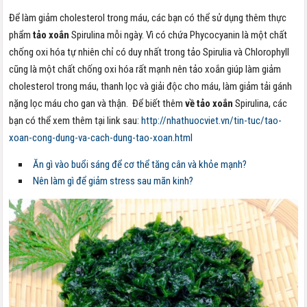
Để làm giảm cholesterol trong máu, các bạn có thể sử dụng thêm thực
phẩm
tảo xoắn
Spirulina mỗi ngày. Vì có chứa Phycocyanin là một chất
chống oxi hóa tự nhiên chỉ có duy nhất trong tảo Spirulia và Chlorophyll
cũng là một chất chống oxi hóa rất mạnh nên tảo xoắn giúp làm giảm
cholesterol trong máu, thanh lọc và giải độc cho máu, làm giảm tải gánh
nặng lọc máu cho gan và thận. Để biết thêm
về tảo xoắn
Spirulina, các
bạn có thể xem thêm tại link sau:
http://nhathuocviet.vn/tin-tuc/tao-
xoan-cong-dung-va-cach-dung-tao-xoan.html
Ăn gì vào buổi sáng để cơ thể tăng cân và khỏe mạnh?
Nên làm gì để giảm stress sau mãn kinh?