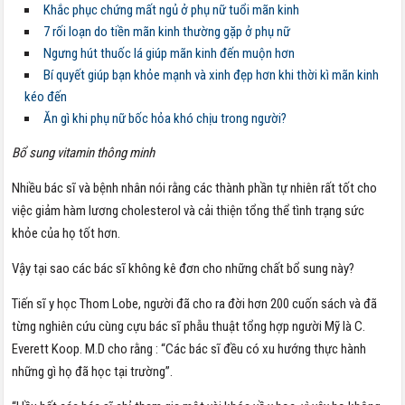
Khắc phục chứng mất ngủ ở phụ nữ tuổi mãn kinh
7 rối loạn do tiền mãn kinh thường gặp ở phụ nữ
Ngưng hút thuốc lá giúp mãn kinh đến muộn hơn
Bí quyết giúp bạn khỏe mạnh và xinh đẹp hơn khi thời kì mãn kinh
kéo đến
Ăn gì khi phụ nữ bốc hỏa khó chịu trong người?
Bổ sung vitamin thông minh
Nhiều bác sĩ và bệnh nhân nói rằng các thành phần tự nhiên rất tốt cho
việc giảm hàm lương cholesterol và cải thiện tổng thể tình trạng sức
khỏe của họ tốt hơn.
Vậy tại sao các bác sĩ không kê đơn cho những chất bổ sung này?
Tiến sĩ y học Thom Lobe, người đã cho ra đời hơn 200 cuốn sách và đã
từng nghiên cứu cùng cựu bác sĩ phẫu thuật tổng hợp người Mỹ là C.
Everett Koop. M.D cho rằng : “Các bác sĩ đều có xu hướng thực hành
những gì họ đã học tại trường”.