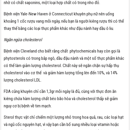
nhờ có chất saponins, một loại hợp chất có trong nho đỏ.
Bệnh viện Yale-New Haven ở Connecticut khuyên phụ nữ nên uống
khoảng 1 cốc rượu vang mỗi ngày, nếu bạn là người kiêng rượu thì có thể
thay thế bằng các loại thực phẩm khác như đậu nành hay dầu ô liu.
Ngăn ngừa cholesterol
Bệnh viện Cleveland cho biết rằng chất phytochemicals hay còn gọi là
phytosterols có trong bắp ngô, dầu đậu nành và một số thực phẩm khác
có thể làm giảm lượng cholesterol. Chất này sẽ ngăn chặn sự hấp thụ
cholesterol vào cơ thể và giảm hàm lượng tổng lên đến 10%, và 14%
lượng cholesterol LDL.
FDA cũng khuyên chỉ cần 1,3gr mỗi ngày là đủ, cùng với thực đơn ăn
kiêng chứa hàm lượng chất béo bão hòa và cholesterol thấp sẽ giảm
nguy cơ bị bệnh về tim mạch.
Sterol thực vật chỉ chiếm một lượng nhỏ trong hoa quả, rau, các loại hạt
và ngũ cốc nguyên hạt, vì vậy bạn cần bổ sung nhiều loại vitamin hoặc