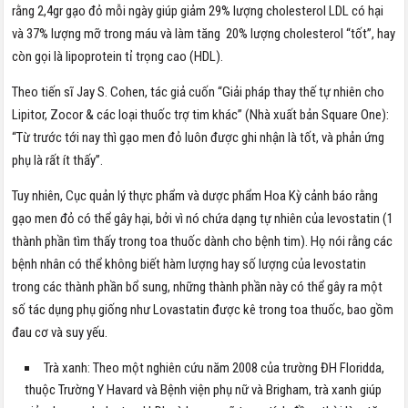
rằng 2,4gr gạo đỏ mỗi ngày giúp giảm 29% lượng cholesterol LDL có hại
và 37% lượng mỡ trong máu và làm tăng 20% lượng cholesterol “tốt”, hay
còn gọi là lipoprotein tỉ trọng cao (HDL).
Theo tiến sĩ Jay S. Cohen, tác giả cuốn “Giải pháp thay thế tự nhiên cho
Lipitor, Zocor & các loại thuốc trợ tim khác” (Nhà xuất bản Square One):
“Từ trước tới nay thì gạo men đỏ luôn được ghi nhận là tốt, và phản ứng
phụ là rất ít thấy”.
Tuy nhiên, Cục quản lý thực phẩm và dược phẩm Hoa Kỳ cảnh báo rằng
gạo men đỏ có thể gây hại, bởi vì nó chứa dạng tự nhiên của levostatin (1
thành phần tìm thấy trong toa thuốc dành cho bệnh tim). Họ nói rằng các
bệnh nhân có thể không biết hàm lượng hay số lượng của levostatin
trong các thành phần bổ sung, những thành phần này có thể gây ra một
số tác dụng phụ giống như Lovastatin được kê trong toa thuốc, bao gồm
đau cơ và suy yếu.
Trà xanh: Theo một nghiên cứu năm 2008 của trường ĐH Floridda,
thuộc Trường Y Havard và Bệnh viện phụ nữ và Brigham, trà xanh giúp