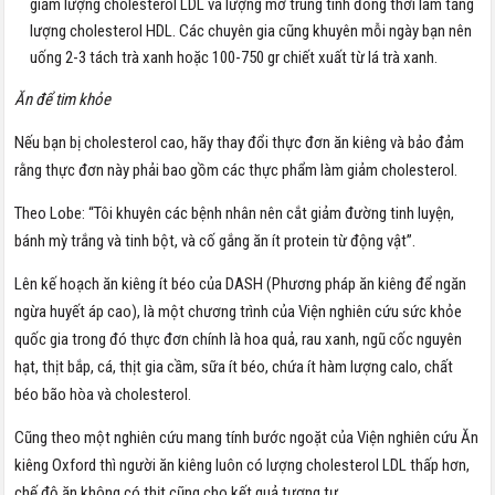
giảm lượng cholesterol LDL và lượng mỡ trung tính đồng thời làm tăng
lượng cholesterol HDL. Các chuyên gia cũng khuyên mỗi ngày bạn nên
uống 2-3 tách trà xanh hoặc 100-750 gr chiết xuất từ lá trà xanh.
Ăn để tim khỏe
Nếu bạn bị cholesterol cao, hãy thay đổi thực đơn ăn kiêng và bảo đảm
rằng thực đơn này phải bao gồm các thực phẩm làm giảm cholesterol.
Theo Lobe: “Tôi khuyên các bệnh nhân nên cắt giảm đường tinh luyện,
bánh mỳ trắng và tinh bột, và cố gắng ăn ít protein từ động vật”.
Lên kế hoạch ăn kiêng ít béo của DASH (Phương pháp ăn kiêng để ngăn
ngừa huyết áp cao), là một chương trình của Viện nghiên cứu sức khỏe
quốc gia trong đó thực đơn chính là hoa quả, rau xanh, ngũ cốc nguyên
hạt, thịt bắp, cá, thịt gia cầm, sữa ít béo, chứa ít hàm lượng calo, chất
béo bão hòa và cholesterol.
Cũng theo một nghiên cứu mang tính bước ngoặt của Viện nghiên cứu Ăn
kiêng Oxford thì người ăn kiêng luôn có lượng cholesterol LDL thấp hơn,
chế độ ăn không có thịt cũng cho kết quả tương tự.