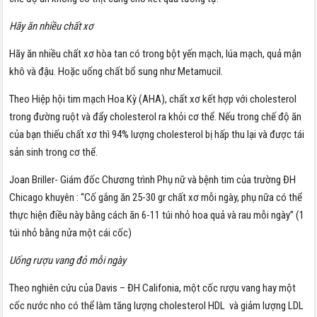
Hãy ăn nhiều chất xơ
Hãy ăn nhiều chất xơ hòa tan có trong bột yến mạch, lúa mạch, quả mận
khô và đậu. Hoặc uống chất bổ sung như Metamucil.
Theo Hiệp hội tim mạch Hoa Kỳ (AHA), chất xơ kết hợp với cholesterol
trong đường ruột và đẩy cholesterol ra khỏi cơ thể. Nếu trong chế độ ăn
của bạn thiếu chất xơ thì 94% lượng cholesterol bị hấp thu lại và được tái
sản sinh trong cơ thể.
Joan Briller- Giám đốc Chương trình Phụ nữ và bệnh tim của trường ĐH
Chicago khuyên : “Cố gắng ăn 25-30 gr chất xơ mỗi ngày, phụ nữa có thể
thực hiện điều này bằng cách ăn 6-11 túi nhỏ hoa quả và rau mỗi ngày” (1
túi nhỏ bằng nửa một cái cốc)
Uống rượu vang đỏ mỗi ngày
Theo nghiên cứu của Davis – ĐH Califonia, một cốc rượu vang hay một
cốc nước nho có thể làm tăng lượng cholesterol HDL và giảm lượng LDL