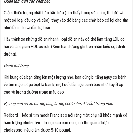
Quan tâm đến các chất béo
Giảm thiểu lượng chất béo bão hòa (tìm thấy trong sữa béo, thịt đỏ và
một số loại dầu cọ và dừa), thay vào đó bằng các chất béo có lợi cho tim
như dầu ô liu và dầu hạt cải.
Hãy tránh xa những đồ ăn nhanh, loại đồ ăn này có thể làm tăng LDL có
hại và làm giảm HDL có ích. (Xem hàm lượng ghi trên nhãn biểu cột dinh
dưỡng).
Giảm mỡ bụng
Khi bụng của bạn tăng lên một lượng nhỏ, bạn cũng bị tăng nguy cơ bệnh
về tim mạch, đặc biệt là bạn bị một số dấu hiệu cảnh báo như huyết áp
cao và lượng đường trong máu cao.
Bị tăng cân có xu hướng tăng lượng cholesterol “xấu” trong máu.
Redberd – bác sĩ tim mạch Francisco nói rằng một phụ nữ khỏe mạnh có
hàm lượng cholesterol trong máu cao cũng có thể giảm được
cholesterol nếu giảm được 5-10 pound.